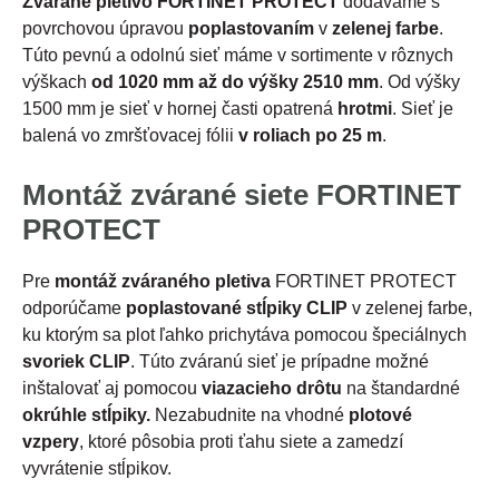
Zvárané pletivo FORTINET PROTECT
dodávame s
povrchovou úpravou
poplastovaním
v
zelenej farbe
.
Túto pevnú a odolnú sieť máme v sortimente v rôznych
výškach
od 1020 mm až do výšky 2510 mm
. Od výšky
1500 mm je sieť v hornej časti opatrená
hrotmi
. Sieť je
balená vo zmršťovacej fólii
v roliach po 25 m
.
Montáž zvárané siete FORTINET
PROTECT
Pre
montáž zváraného pletiva
FORTINET PROTECT
odporúčame
poplastované stĺpiky CLIP
v zelenej farbe,
ku ktorým sa plot ľahko prichytáva pomocou špeciálnych
svoriek CLIP
. Túto zváranú sieť je prípadne možné
inštalovať aj pomocou
viazacieho drôtu
na štandardné
okrúhle stĺpiky.
Nezabudnite na vhodné
plotové
vzpery
, ktoré pôsobia proti ťahu siete a zamedzí
vyvrátenie stĺpikov.