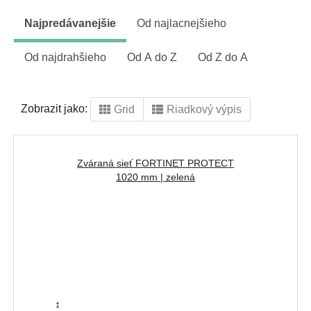
Najpredávanejšie
Od najlacnejšieho
Od najdrahšieho
Od A do Z
Od Z do A
Zobrazit jako:
Grid
Riadkový výpis
Zváraná sieť FORTINET PROTECT
1020 mm | zelená
↕