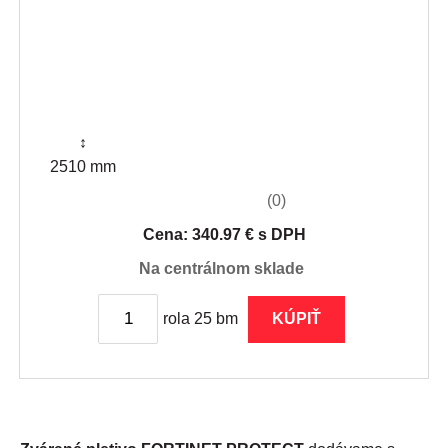
↕
2510 mm
(0)
Cena: 340.97 € s DPH
na centrálnom sklade
rola 25 bm
KÚPIŤ