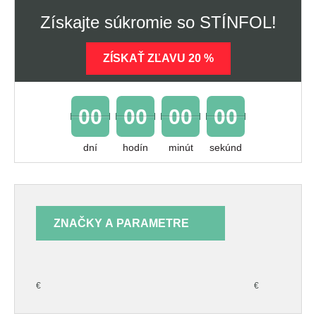
Získajte súkromie so STÍNFOL!
ZÍSKAŤ ZĽAVU 20 %
00
00
00
00
dní
hodín
minút
sekúnd
ZNAČKY A PARAMETRE
€
€