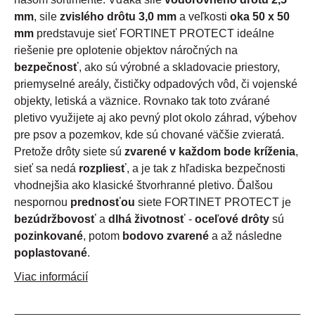
mm
, sile
zvislého drôtu 3,0 mm
a veľkosti
oka 50 x 50
mm
predstavuje sieť FORTINET PROTECT ideálne
riešenie pre oplotenie objektov náročných na
bezpečnosť
, ako sú výrobné a skladovacie priestory,
priemyselné areály, čističky odpadových vôd, či vojenské
objekty, letiská a väznice. Rovnako tak toto zvárané
pletivo využijete aj ako pevný plot okolo záhrad, výbehov
pre psov a pozemkov, kde sú chované väčšie zvieratá.
Pretože drôty siete sú
zvarené v každom bode kríženia
,
sieť sa nedá
rozpliesť
, a je tak z hľadiska bezpečnosti
vhodnejšia ako klasické štvorhranné pletivo. Ďalšou
nespornou
prednosťou
siete FORTINET PROTECT je
bezúdržbovosť
a
dlhá životnosť
-
oceľové drôty
sú
pozinkované
, potom
bodovo zvarené
a až následne
poplastované
.
Viac informácií