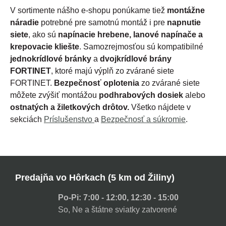
V sortimente nášho e-shopu ponúkame tiež
montážne
náradie
potrebné pre samotnú montáž i pre
napnutie
siete
, ako sú
napínacie hrebene, lanové napínače a
krepovacie kliešte
. Samozrejmosťou sú kompatibilné
jednokrídlové bránky
a
dvojkrídlové brány
FORTINET
, ktoré majú výplň zo zvárané siete
FORTINET.
Bezpečnosť oplotenia
zo zvárané siete
môžete zvýšiť montážou
podhrabových dosiek
alebo
ostnatých a žiletkových drôtov.
Všetko nájdete v
sekciách
Príslušenstvo
a
Bezpečnosť a súkromie
.
Predajňa vo Hôrkach (5 km od Žiliny)
Po-Pi: 7:00 - 12:00, 12:30 - 15:00
So, Ne a štátne sviatky zatvorené