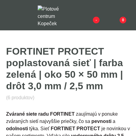
-
0
FORTINET PROTECT
poplastovaná sieť | farba
zelená | oko 50 × 50 mm |
drôt 3,0 mm / 2,5 mm
(6 produktov)
Zvárané siete radu FORTINET
zaujímajú v ponuke
zváraných sietí najvyššie priečky, čo sa
pevnosti
a
odolnosti
týka. Sieť
FORTINET PROTECT
je novinkou v
našom sortimente. Vďaka sile
vodorovného drôtu 2,5