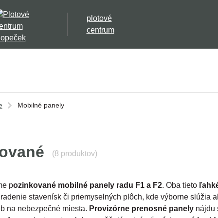
plotové
centrum
e
Mobilné panely
kované
(8 produktov)
me p
ozinkované mobilné panely radu F1 a F2
. Oba tieto
ľahk
adenie stavenísk či priemyselných plôch, kde výborne slúžia a
ôb na nebezpečné miesta.
Provizórne prenosné panely
nájdu 