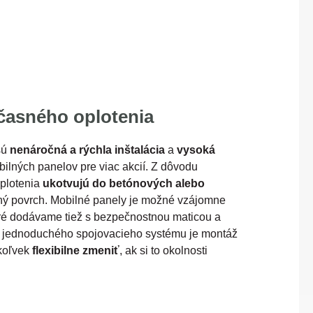
dočasného oplotenia
sú
nenáročná a rýchla inštalácia
a
vysoká
lných panelov pre viac akcií. Z dôvodu
oplotenia
ukotvujú do betónových alebo
vný povrch. Mobilné panely je možné vzájomne
ré dodávame tiež s bezpečnostnou maticou a
o jednoduchého spojovacieho systému je montáž
ykoľvek
flexibilne zmeniť
, ak si to okolnosti