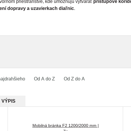
 voľnom priestranstve, kde umožňujú vytvárať
prístupové korid
ení dopravy a uzavierkach diaľnic
.
ajdrahšieho
Od A do Z
Od Z do A
 VÝPIS
Mobilná bránka F2 1200/2000 mm |