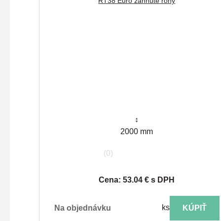
RT38 Euro zahnuté rohy
↕
2000 mm
(0)
Cena: 53.04 € s DPH
ks
na objednávku
KÚPIŤ