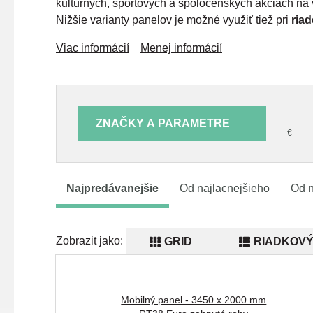
kultúrnych, športových a spoločenských akciách na
Nižšie varianty panelov je možné využiť tiež pri
riad
Viac informácií
Menej informácií
ZNAČKY A PARAMETRE
€
Najpredávanejšie
Od najlacnejšieho
Od n
Zobrazit jako:
GRID
RIADKOVÝ
Mobilný panel - 3450 x 2000 mm