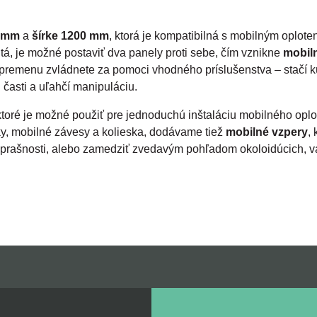
0 mm
a
šírke 1200 mm
, ktorá je kompatibilná s mobilným oploten
á, je možné postaviť dva panely proti sebe, čím vznikne
mobiln
 premenu zvládnete za pomoci vhodného príslušenstva – stačí 
 časti a uľahčí manipuláciu.
 ktoré je možné použiť pre jednoduchú inštaláciu mobilného opl
y, mobilné závesy a kolieska, dodávame tiež
mobilné vzpery
,
kej prašnosti, alebo zamedziť zvedavým pohľadom okoloidúcich,