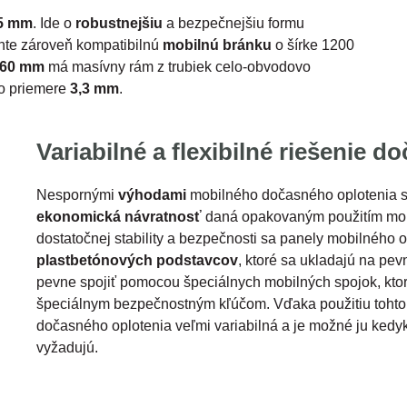
55 mm
. Ide o
robustnejšiu
a bezpečnejšiu formu
nte zároveň kompatibilnú
mobilnú bránku
o šírke 1200
260 mm
má masívny rám z trubiek celo-obvodovo
 o priemere
3,3 mm
.
Variabilné a flexibilné riešenie 
Nespornými
výhodami
mobilného dočasného oplotenia 
ekonomická návratnosť
daná opakovaným použitím mobi
dostatočnej stability a bezpečnosti sa panely mobilného 
plastbetónových podstavcov
, ktoré sa ukladajú na pe
pevne spojiť pomocou špeciálnych mobilných spojok, kto
špeciálnym bezpečnostným kľúčom. Vďaka použitiu toht
dočasného oplotenia veľmi variabilná a je možné ju ked
vyžadujú.