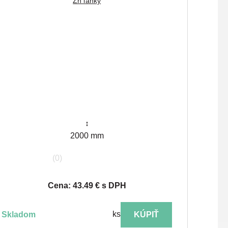
Zn ľahký
↕
2000 mm
(0)
Cena: 43.49 € s DPH
ks
skladom
KÚPIŤ