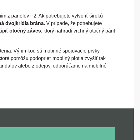
ím z panelov F2. Ak potrebujete vytvoriť širokú
á dvojkrídla brána
. V prípade, že potrebujete
kúpiť
otočný záves
, ktorý nahradí vrchný otočný pánt
otenia. Výnimkou sú mobilné spojovacie prvky,
 ktoré pomôžu podoprieť mobilný plot a zvýšiť tak
 vandalov alebo zlodejov, odporúčame na mobilné