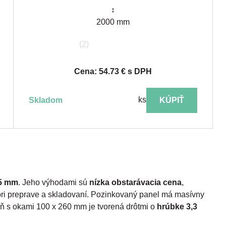
↕
2000 mm
(2)
Cena: 54.73 € s DPH
ks
skladom
KÚPIŤ
55 mm
. Jeho výhodami sú
nízka obstarávacia cena
,
ri preprave a skladovaní. Pozinkovaný panel má masívny
lň s okami 100 x 260 mm je tvorená drôtmi o
hrúbke 3,3