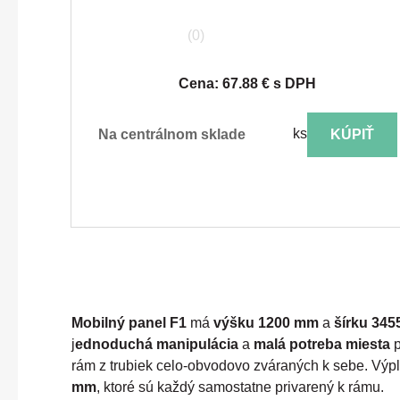
(0)
Cena: 67.88 € s DPH
ks
na centrálnom sklade
KÚPIŤ
Mobilný panel F1
má
výšku 1200 mm
a
šírku 34
j
ednoduchá manipulácia
a
malá potreba miesta
p
rám z trubiek celo-obvodovo zváraných k sebe. Výp
mm
, ktoré sú každý samostatne privarený k rámu.