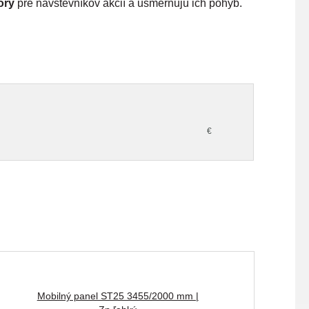
ory
pre návštevníkov akcií a usmerňujú ich pohyb.
€
Mobilný panel ST25 3455/2000 mm |