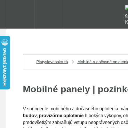
Plotyslovensko.sk
Mobilné a dočasné oploteni
Mobilné panely | pozin
V sortimente mobilného a dočasného oplotenia má
budov, provizórne oplotenie
hlbokých výkopov, ohr
predovšetkým zabraňujú vstupu neoprávnených os