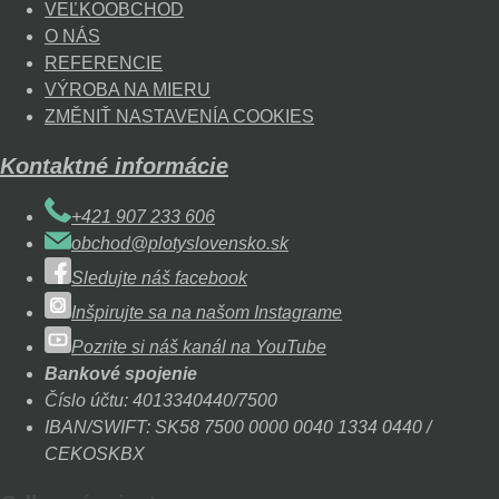
VEĽKOOBCHOD
O NÁS
REFERENCIE
VÝROBA NA MIERU
ZMĚNIŤ NASTAVENÍA COOKIES
Kontaktné informácie
+421 907 233 606
obchod@plotyslovensko.sk
Sledujte náš facebook
Inšpirujte sa na našom Instagrame
Pozrite si náš kanál na YouTube
Bankové spojenie
Číslo účtu: 4013340440/7500
IBAN/SWIFT: SK58 7500 0000 0040 1334 0440 /
CEKOSKBX