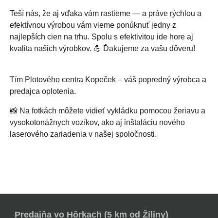
Teší nás, že aj vďaka vám rastieme — a práve rýchlou a
efektívnou výrobou vám vieme ponúknuť jedny z
najlepších cien na trhu. Spolu s efektivitou ide hore aj
kvalita našich výrobkov. 💪 Ďakujeme za vašu dôveru!
Tím Plotového centra Kopeček – váš popredný výrobca a
predajca oplotenia.
📸 Na fotkách môžete vidieť vykládku pomocou žeriavu a
vysokotonážnych vozíkov, ako aj inštaláciu nového
laserového zariadenia v našej spoločnosti.
Predajňa vo Hôrkach (5 km od Žiliny)