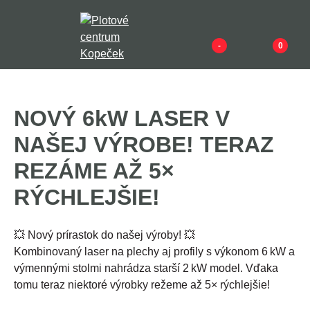
-
0
NOVÝ 6kW LASER V
NAŠEJ VÝROBE! TERAZ
REZÁME AŽ 5×
RÝCHLEJŠIE!
💥 Nový prírastok do našej výroby! 💥
Kombinovaný laser na plechy aj profily s výkonom 6 kW a
výmennými stolmi nahrádza starší 2 kW model. Vďaka
tomu teraz niektoré výrobky režeme až 5× rýchlejšie!