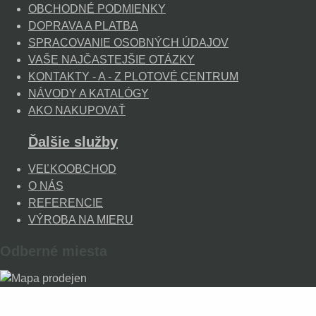
OBCHODNÉ PODMIENKY
DOPRAVA A PLATBA
SPRACOVANIE OSOBNÝCH ÚDAJOV
VAŠE NAJČASTEJŠIE OTÁZKY
KONTAKTY - A - Z PLOTOVÉ CENTRUM
NÁVODY A KATALÓGY
AKO NAKUPOVAŤ
Ďalšie služby
VEĽKOOBCHOD
O NÁS
REFERENCIE
VÝROBA NA MIERU
Odberné miesta