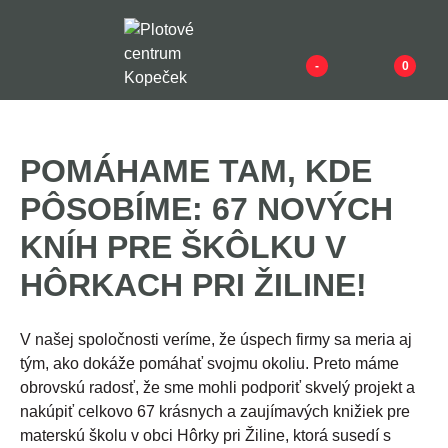
-
0
POMÁHAME TAM, KDE
PÔSOBÍME: 67 NOVÝCH
KNÍH PRE ŠKÔLKU V
HÔRKACH PRI ŽILINE!
V našej spoločnosti veríme, že úspech firmy sa meria aj
tým, ako dokáže pomáhať svojmu okoliu. Preto máme
obrovskú radosť, že sme mohli podporiť skvelý projekt a
nakúpiť celkovo 67 krásnych a zaujímavých knižiek pre
materskú školu v obci Hôrky pri Žiline, ktorá susedí s