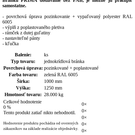
Bránku PRIMA dodávame bez FAB, je možné ju prikúpiť
samostatne.
- povrchová úprava pozinkovanie + vypaľovaný polyester RAL
6005
- výplň z poplastovaného pletiva
- rámček z dutej guľatiny
- nastaviteľné pánty
- kľučka
Balenie:
ks
Typ tovaru:
jednokrídlová bránka
Povrchová úprava:
pozinkované + poplastované
Farba tovaru:
zelená RAL 6005
Šírka:
1000 mm
Výška:
1250 mm
Hmotnosť tovaru:
28.000 kg
Celkové hodnotenie
0×
0 %
0×
Tento produkt zatiaľ nikto nehodnotil.
0×
Hodnotenie produktu pochádza od overených
0×
zákazníkov na základe realizácie objednávky.
0×