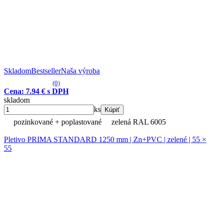
Skladom
Bestseller
Naša výroba
(0)
Cena: 7.94 € s DPH
skladom
ks
Kúpiť
pozinkované + poplastované
zelená RAL 6005
Pletivo PRIMA STANDARD 1250 mm | Zn+PVC | zelené | 55 ×
55