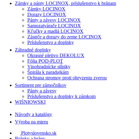
Zámky a pánty LOCINOX, príslušenstvo k bránam
Zámky LOCINOX
Dorazy LOCINOX
Pánty a závesy LOCINOX
Samozatvárače LOCINOX
Kľučky a madlá LOCINOX
Zástrče a dorazy do zeme LOCINOX
Príslušenstvo a doplnky
Záhradné doplnky
Okrasné pletivo DEKOLUX
Fólia POD-PLOT
Vinohradnícke stĺpiky
Špirála k paradajkám
Ochrana stromov proti ohryzeniu zverou
Sortiment pre zámočníkov
Pánty a závesy
Príslušenstvo a doplnky k zámkom
WIŚNIOWSKI
Návody a katalógy
Výroba na mieru
Plotyslovensko.sk
Bránky a brány