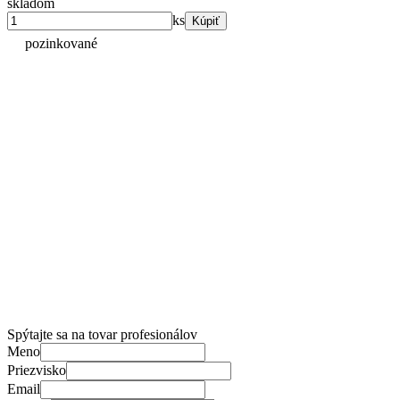
skladom
ks
Kúpiť
pozinkované
Spýtajte sa na tovar profesionálov
Meno
Priezvisko
Email