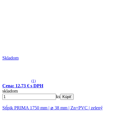
Skladom
(1)
Cena: 12.73 € s DPH
skladom
ks
Kúpiť
Stĺpik PRIMA 1750 mm | ⌀ 38 mm | Zn+PVC | zelený