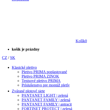
Košík
0
košík je prázdny
CZ
/
SK
Klasické pletivo
Pletivo PRIMA poplastované
Pletivo PRIMA ZINOK
Tenisové pletivo PRIMA
Príslušenstvo pre montáž pletív
Zvárané plotové siete
PANTANET LIGHT | zelená
PANTANET FAMILY | zelená
PANTANET FAMILY | antracit
FORTINET PROTECT | zelená