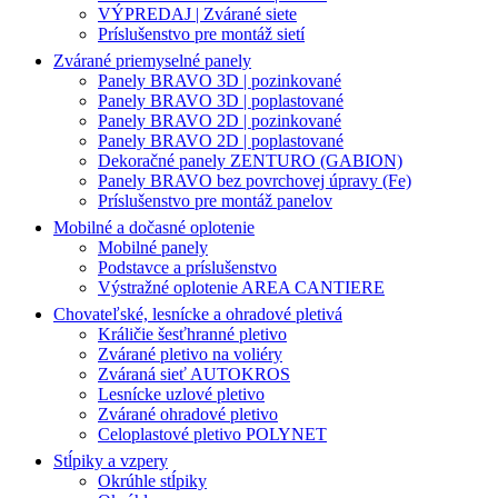
VÝPREDAJ | Zvárané siete
Príslušenstvo pre montáž sietí
Zvárané priemyselné panely
Panely BRAVO 3D | pozinkované
Panely BRAVO 3D | poplastované
Panely BRAVO 2D | pozinkované
Panely BRAVO 2D | poplastované
Dekoračné panely ZENTURO (GABION)
Panely BRAVO bez povrchovej úpravy (Fe)
Príslušenstvo pre montáž panelov
Mobilné a dočasné oplotenie
Mobilné panely
Podstavce a príslušenstvo
Výstražné oplotenie AREA CANTIERE
Chovateľské, lesnícke a ohradové pletivá
Králičie šesťhranné pletivo
Zvárané pletivo na voliéry
Zváraná sieť AUTOKROS
Lesnícke uzlové pletivo
Zvárané ohradové pletivo
Celoplastové pletivo POLYNET
Stĺpiky a vzpery
Okrúhle stĺpiky