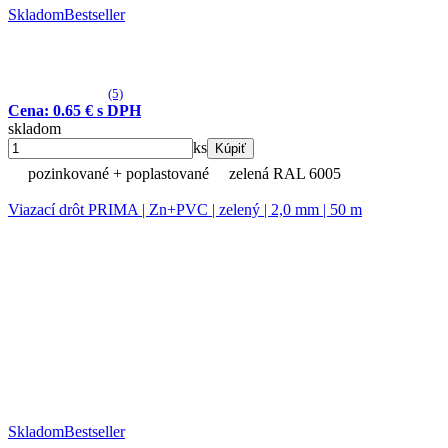
Skladom
Bestseller
(5)
Cena: 0.65 € s DPH
skladom
ks
Kúpiť
pozinkované + poplastované
zelená RAL 6005
Viazací drôt PRIMA | Zn+PVC | zelený | 2,0 mm | 50 m
Skladom
Bestseller