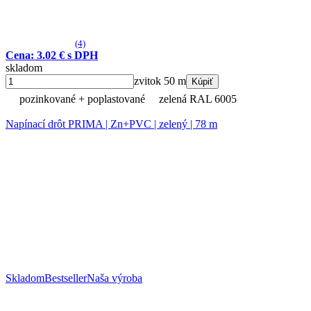
(4)
Cena: 3.02 € s DPH
skladom
zvitok 50 m
Kúpiť
pozinkované + poplastované
zelená RAL 6005
Napínací drôt PRIMA | Zn+PVC | zelený | 78 m
Skladom
Bestseller
Naša výroba