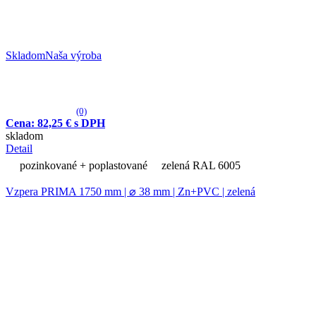
Skladom
Naša výroba
(0)
Cena: 82,25 € s DPH
skladom
Detail
pozinkované + poplastované
zelená RAL 6005
Vzpera PRIMA 1750 mm | ⌀ 38 mm | Zn+PVC | zelená