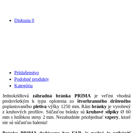
Diskusia
0
Príslušenstvo
Podobné produkty
Kategória
Jednokrídlová
záhradná bránka PRIMA
je veľmi vhodná
predovšetkým k typu oplotenia zo
štvorhranného drôteného
poplastovaného
pletiva
výšky 1250 mm. Rám
bránky
je vyrobený
z kruhových profilov. Súčasťou bránky sú
kruhové stĺpiky
Ø 60
mm s hrúbkou steny 2 mm. Nezabudnite priobjednať
vzpery
, ktoré
nie sú súčasťou balenia!