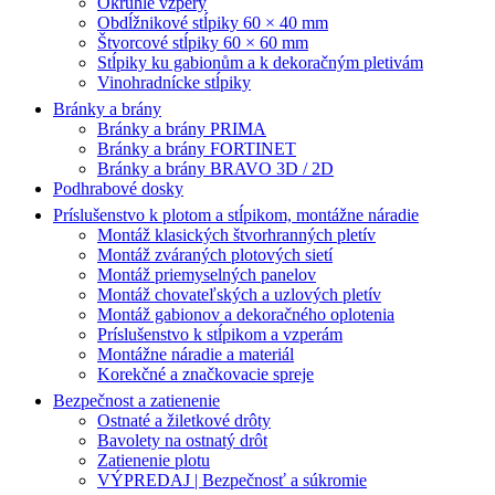
Okrúhle vzpery
Obdĺžnikové stĺpiky 60 × 40 mm
Štvorcové stĺpiky 60 × 60 mm
Stĺpiky ku gabionům a k dekoračným pletivám
Vinohradnícke stĺpiky
Bránky a brány
Bránky a brány PRIMA
Bránky a brány FORTINET
Bránky a brány BRAVO 3D / 2D
Podhrabové dosky
Príslušenstvo k plotom a stĺpikom, montážne náradie
Montáž klasických štvorhranných pletív
Montáž zváraných plotových sietí
Montáž priemyselných panelov
Montáž chovateľských a uzlových pletív
Montáž gabionov a dekoračného oplotenia
Príslušenstvo k stĺpikom a vzperám
Montážne náradie a materiál
Korekčné a značkovacie spreje
Bezpečnost a zatienenie
Ostnaté a žiletkové drôty
Bavolety na ostnatý drôt
Zatienenie plotu
VÝPREDAJ | Bezpečnosť a súkromie