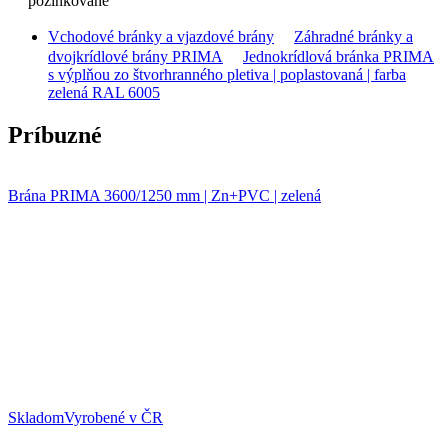
pozinkované
Vchodové bránky a vjazdové brány
Záhradné bránky a
dvojkrídlové brány PRIMA
Jednokrídlová bránka PRIMA
s výplňou zo štvorhranného pletiva | poplastovaná | farba
zelená RAL 6005
Príbuzné
Brána PRIMA 3600/1250 mm | Zn+PVC | zelená
Skladom
Vyrobené v ČR