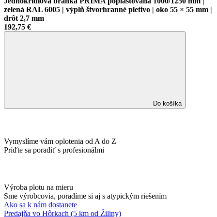
Jednokrídlová bránka PRIMA poplastovaná 1000/1250 mm |
zelená RAL 6005 | výplň štvorhranné pletivo | oko 55 × 55 mm |
drôt 2,7 mm
192,75 €
Do košíka
Vymyslíme vám oplotenia od A do Z
Príďte sa poradiť s profesionálmi
Výroba plotu na mieru
Sme výrobcovia, poradíme si aj s atypickým riešením
Ako sa k nám dostanete
Predajňa vo Hôrkach (5 km od Žiliny)