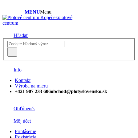
MENU
Menu
plotové
centrum
Hľadať
Info
Kontakt
Výroba na mieru
+421 907 233 606
obchod@plotyslovensko.sk
Obľúbené
-
Môj účet
Prihlásenie
Registrácia