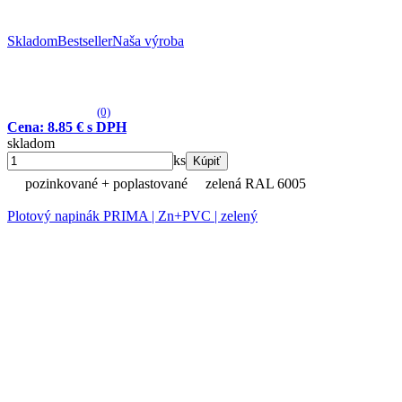
Skladom
Bestseller
Naša výroba
(0)
Cena: 8.85 € s DPH
skladom
ks
Kúpiť
pozinkované + poplastované
zelená RAL 6005
Plotový napinák PRIMA | Zn+PVC | zelený