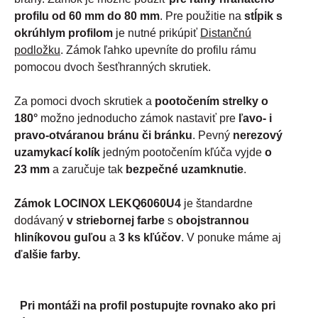
profilu od 60 mm do 80 mm
. Pre použitie na
stĺpik s
okrúhlym profilom
je nutné prikúpiť
Distančnú
podložku
. Zámok ľahko upevníte do profilu rámu
pomocou dvoch šesťhranných skrutiek.
Za pomoci dvoch skrutiek a
pootočením strelky o
180°
možno jednoducho zámok nastaviť pre
ľavo- i
pravo-otváranou bránu či bránku
. Pevný
nerezový
uzamykací kolík
jedným pootočením kľúča vyjde
o
23 mm
a zaručuje tak
bezpečné uzamknutie
.
Zámok LOCINOX LEKQ6060U4
je štandardne
dodávaný
v striebornej farbe
s
obojstrannou
hliníkovou guľou
a
3 ks kľúčov
. V ponuke máme aj
ďalšie farby.
Pri montáži na profil postupujte rovnako ako pri