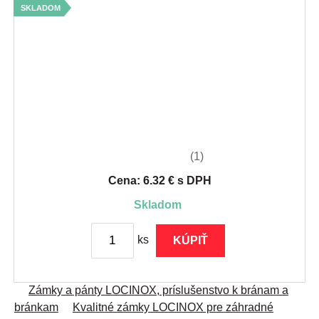
SKLADOM
(1)
Cena: 6.32 € s DPH
skladom
ks
KÚPIŤ
Zámky a pánty LOCINOX, príslušenstvo k bránam a
bránkam
Kvalitné zámky LOCINOX pre záhradné