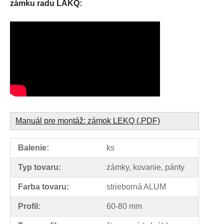
zámku radu LAKQ:
Manuál pre montáž: zámok LEKQ (.PDF)
Balenie:
ks
Typ tovaru:
zámky, kovanie, pánty
Farba tovaru:
strieborná ALUM
Profil:
60-80 mm