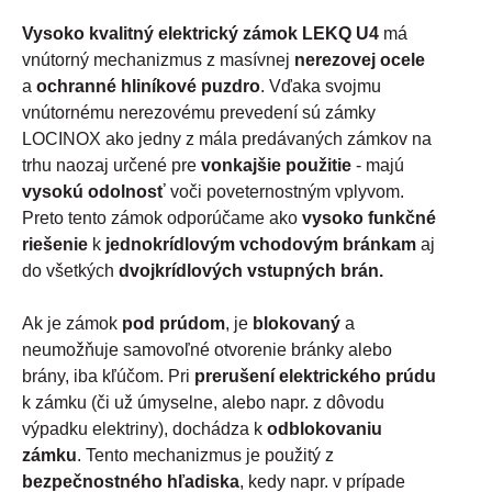
Vysoko kvalitný elektrický zámok LEKQ U4
má
vnútorný mechanizmus z masívnej
nerezovej ocele
a
ochranné hliníkové puzdro
. Vďaka svojmu
vnútornému nerezovému prevedení sú zámky
LOCINOX ako jedny z mála predávaných zámkov na
trhu naozaj určené pre
vonkajšie použitie
- majú
vysokú odolnosť
voči poveternostným vplyvom.
Preto tento zámok odporúčame ako
vysoko funkčné
riešenie
k
jednokrídlovým vchodovým bránkam
aj
do všetkých
dvojkrídlových vstupných brán.
Ak je zámok
pod prúdom
, je
blokovaný
a
neumožňuje samovoľné otvorenie bránky alebo
brány, iba kľúčom. Pri
prerušení elektrického prúdu
k zámku (či už úmyselne, alebo napr. z dôvodu
výpadku elektriny), dochádza k
odblokovaniu
zámku
. Tento mechanizmus je použitý z
bezpečnostného hľadiska
, kedy napr. v prípade