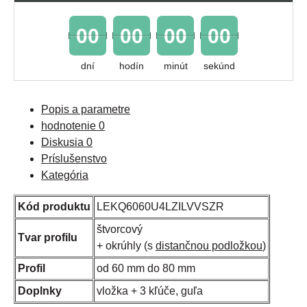
00
00
00
00
dní
hodín
minút
sekúnd
Popis a parametre
hodnotenie
0
Diskusia
0
Príslušenstvo
Kategória
Kód produktu
LEKQ6060U4LZILVVSZR
štvorcový
Tvar profilu
+ okrúhly (s
distančnou podložkou
)
Profil
od 60 mm do 80 mm
Doplnky
vložka + 3 kľúče, guľa