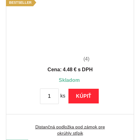
BESTSELLER
(4)
Cena: 4.48 € s DPH
skladom
ks
KÚPIŤ
Distančná podložka pod zámok pre
okrúhly stľpik