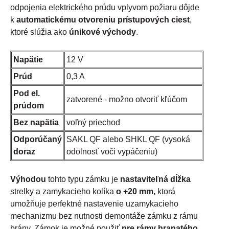
odpojenia elektrického prúdu vplyvom požiaru dôjde
k
automatickému otvoreniu prístupových ciest
,
ktoré slúžia ako
únikové východy
.
Napätie
12 V
Prúd
0,3 A
Pod el.
zatvorené - možno otvoriť kľúčom
prúdom
Bez napätia
voľný priechod
Odporúčaný
SAKL QF alebo SHKL QF (vysoká
doraz
odolnosť voči vypáčeniu)
Výhodou
tohto typu zámku je
nastaviteľná dĺžka
strelky a zamykacieho kolíka
o +20 mm,
ktorá
umožňuje perfektné nastavenie uzamykacieho
mechanizmu bez nutnosti demontáže zámku z rámu
brány. Zámok je možné použiť
pre rámy hranatého