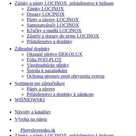
Zámky a pánty LOCINOX, príslušenstvo k bránam
Zámky LOCINOX
Dorazy LOCINOX
Pánty a závesy LOCINOX
Samozatvárače LOCINOX
Kľučky a madlá LOCINOX
Zástrče a dorazy do zeme LOCINOX
Príslušenstvo a doplnky
Záhradné doplnky
Okrasné pletivo DEKOLUX
Fólia POD-PLOT
Vinohradnícke stĺpiky
Špirála k paradajkám
Ochrana stromov proti ohryzeniu zverou
Sortiment pre zámočníkov
Pánty a závesy
Príslušenstvo a doplnky k zámkom
WIŚNIOWSKI
Návody a katalógy
Výroba na mieru
Plotyslovensko.sk
Zámky a pánty LOCINOX, príslušenstvo k bránam