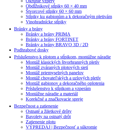
Okrúhle vzpery
Obdĺžnikové stĺpiky 60 × 40 mm
Štvorcové stĺpiky 60 × 60 mm
Stĺpiky ku gabionům a k dekoračným pletivám
Vinohradnícke stĺpiky
Bránky a brány
Bránky a brány PRIMA
Bránky a brány FORTINET
Bránky a brány BRAVO 3D / 2D
Podhrabové dosky
Príslušenstvo k plotom a stĺpikom, montážne náradie
Montáž klasických štvorhranných pletív
Montáž zváraných plotových sietí
Montáž priemyselných panelov
Montáž chovateľských a uzlových pletív
Montáž gabionov a dekoračného oplotenia
Príslušenstvo k stĺpikom a vzperám
Montážne náradie a materiál
Korekčné a značkovacie spreje
Bezpečnost a zatienenie
Ostnaté a žiletkové drôty
Bavolety na ostnatý drôt
Zatienenie plotu
VÝPREDAJ | Bezpečnosť a súkromie