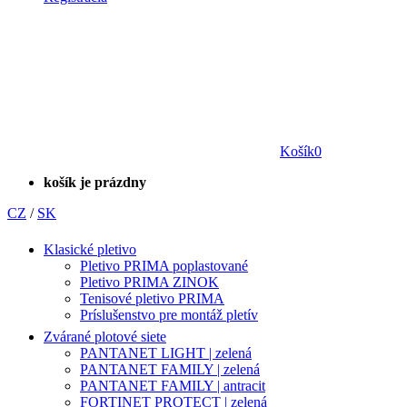
Košík
0
košík je prázdny
CZ
/
SK
Klasické pletivo
Pletivo PRIMA poplastované
Pletivo PRIMA ZINOK
Tenisové pletivo PRIMA
Príslušenstvo pre montáž pletív
Zvárané plotové siete
PANTANET LIGHT | zelená
PANTANET FAMILY | zelená
PANTANET FAMILY | antracit
FORTINET PROTECT | zelená