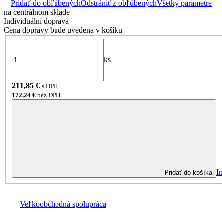
Pridať do obľúbených
Odstrániť z obľúbených
Všetky parametre
na centrálnom sklade
Individuální doprava
Cena dopravy bude uvedena v košíku
ks
211,85
€
s DPH
172,24
€
bez DPH
I
Pridať do košíka
Veľkoobchodná spolupráca