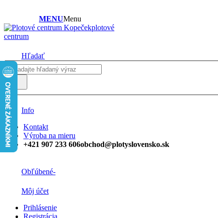
MENU
Menu
plotové
centrum
Hľadať
Info
Kontakt
Výroba na mieru
+421 907 233 606
obchod@plotyslovensko.sk
Obľúbené
-
Môj účet
Prihlásenie
Registrácia