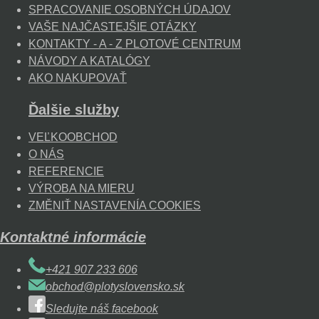
SPRACOVANIE OSOBNÝCH ÚDAJOV
VAŠE NAJČASTEJŠIE OTÁZKY
KONTAKTY - A - Z PLOTOVÉ CENTRUM
NÁVODY A KATALÓGY
AKO NAKUPOVAŤ
Ďalšie služby
VEĽKOOBCHOD
O NÁS
REFERENCIE
VÝROBA NA MIERU
ZMĚNIŤ NASTAVENÍA COOKIES
Kontaktné informácie
+421 907 233 606
obchod@plotyslovensko.sk
Sledujte náš facebook