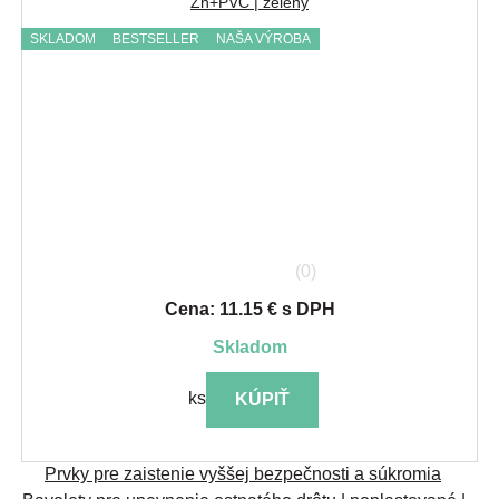
Zn+PVC | zelený
SKLADOM
BESTSELLER
NAŠA VÝROBA
(0)
Cena: 11.15 € s DPH
skladom
ks
KÚPIŤ
Prvky pre zaistenie vyššej bezpečnosti a súkromia