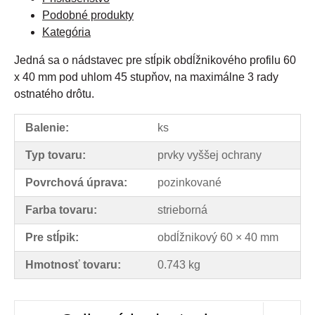
Podobné produkty
Kategória
Jedná
sa
o
nádstavec
pre
stĺpik
obdĺžnikového profilu 60
x 40 mm
pod
uhlom
45
stupňov
,
na
maximálne
3
rady
ostnatého
drôtu
.
Balenie:
ks
Typ tovaru:
prvky vyššej ochrany
Povrchová úprava:
pozinkované
Farba tovaru:
strieborná
Pre stĺpik:
obdĺžnikový 60 × 40 mm
Hmotnosť tovaru:
0.743 kg