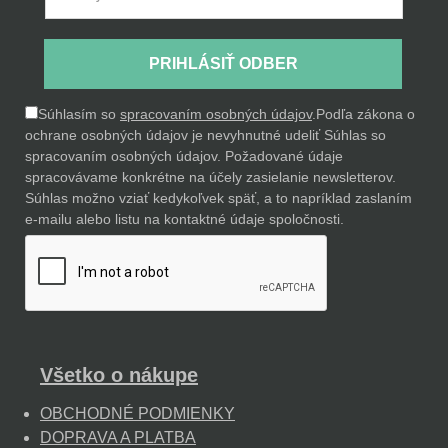
PRIHLÁSIŤ ODBER
Súhlasím so
spracovaním osobných údajov
.
Podľa zákona o
ochrane osobných údajov je nevyhnutné udeliť Súhlas so
spracovaním osobných údajov. Požadované údaje
spracovávame konkrétne na účely zasielanie newsletterov.
Súhlas možno vziať kedykoľvek späť, a to napríklad zaslaním
e-mailu alebo listu na kontaktné údaje spoločnosti.
Všetko o nákupe
OBCHODNÉ PODMIENKY
DOPRAVA A PLATBA