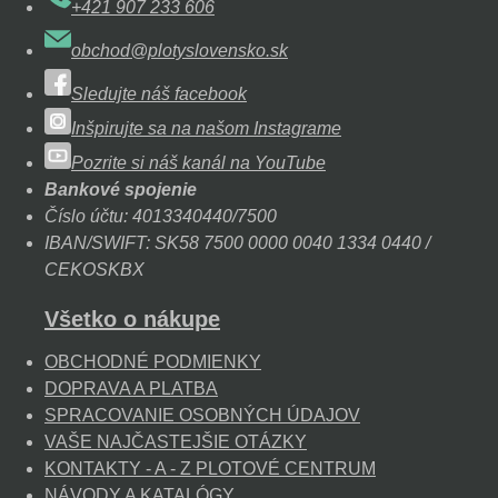
+421 907 233 606
obchod@plotyslovensko.sk
Sledujte náš facebook
Inšpirujte sa na našom Instagrame
Pozrite si náš kanál na YouTube
Bankové spojenie
Číslo účtu: 4013340440/7500
IBAN/SWIFT: SK58 7500 0000 0040 1334 0440 /
CEKOSKBX
Všetko o nákupe
OBCHODNÉ PODMIENKY
DOPRAVA A PLATBA
SPRACOVANIE OSOBNÝCH ÚDAJOV
VAŠE NAJČASTEJŠIE OTÁZKY
KONTAKTY - A - Z PLOTOVÉ CENTRUM
NÁVODY A KATALÓGY