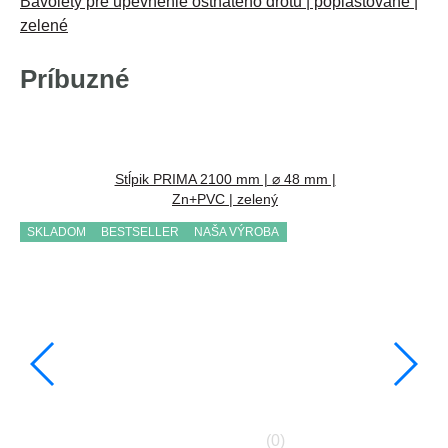
Bavolety pre upevnenie ostnatého drôtu | poplastované |
zelené
Príbuzné
Stĺpik PRIMA 2100 mm | ⌀ 48 mm |
Zn+PVC | zelený
SKLADOM
BESTSELLER
NAŠA VÝROBA
(0)