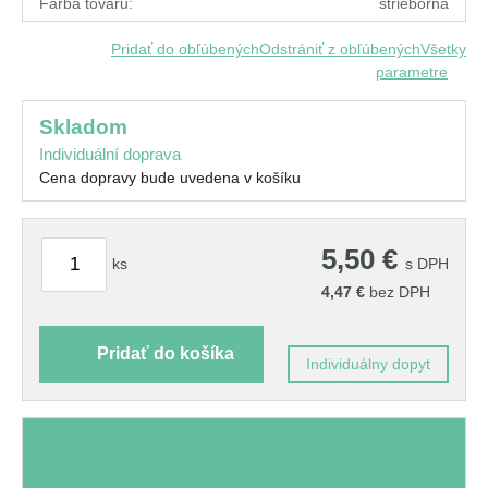
Farba tovaru:
strieborná
Pridať do obľúbených
Odstrániť z obľúbených
Všetky
parametre
skladom
Individuální doprava
Cena dopravy bude uvedena v košíku
5,50
€
ks
s DPH
4,47
€
bez DPH
Pridať do košíka
Individuálny dopyt