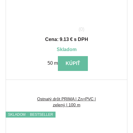
(0)
Cena: 9.13 € s DPH
skladom
50 m
KÚPIŤ
Ostnatý drôt PRIMA | Zn+PVC |
zelený | 100 m
SKLADOM
BESTSELLER