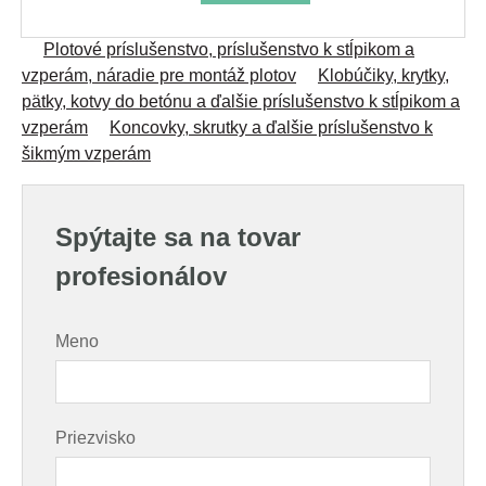
Plotové príslušenstvo, príslušenstvo k stĺpikom a
vzperám, náradie pre montáž plotov
Klobúčiky, krytky,
pätky, kotvy do betónu a ďalšie príslušenstvo k stĺpikom a
vzperám
Koncovky, skrutky a ďalšie príslušenstvo k
šikmým vzperám
Spýtajte sa na tovar
profesionálov
Meno
Priezvisko