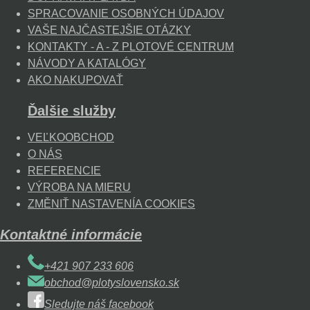
SPRACOVANIE OSOBNÝCH ÚDAJOV
VAŠE NAJČASTEJŠIE OTÁZKY
KONTAKTY - A - Z PLOTOVÉ CENTRUM
NÁVODY A KATALÓGY
AKO NAKUPOVAŤ
Ďalšie služby
VEĽKOOBCHOD
O NÁS
REFERENCIE
VÝROBA NA MIERU
ZMĚNIŤ NASTAVENÍA COOKIES
Kontaktné informácie
+421 907 233 606
obchod@plotyslovensko.sk
Sledujte náš facebook