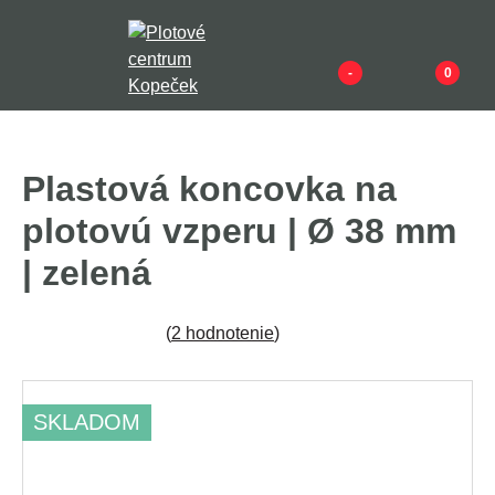
-
0
Plastová koncovka na
plotovú vzperu | Ø 38 mm
| zelená
(
2 hodnotenie
)
SKLADOM