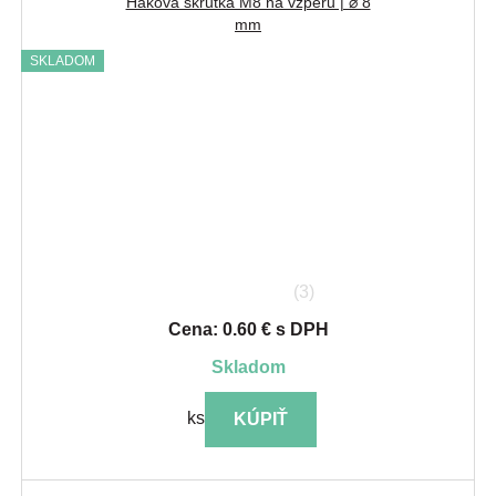
Háková skrutka M8 na vzperu | ⌀ 8
mm
SKLADOM
(3)
Cena: 0.60 € s DPH
skladom
ks
KÚPIŤ