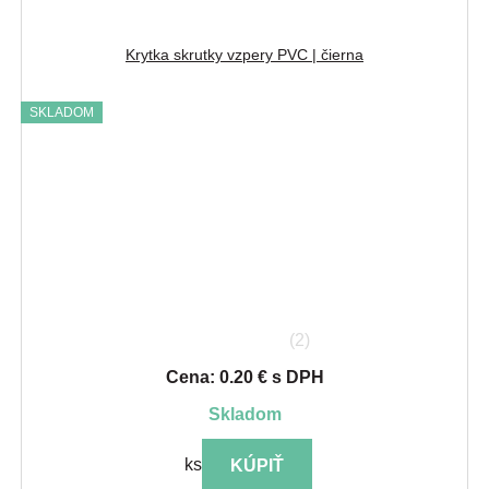
Krytka skrutky vzpery PVC | čierna
SKLADOM
(2)
Cena: 0.20 € s DPH
skladom
ks
KÚPIŤ