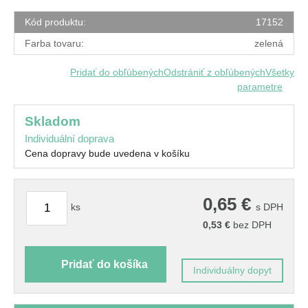
Kód produktu:
17152
Farba tovaru:
zelená
Pridať do obľúbených
Odstrániť z obľúbených
Všetky
parametre
skladom
Individuální doprava
Cena dopravy bude uvedena v košíku
0,65
€
ks
s DPH
0,53
€
bez DPH
Pridať do košíka
Individuálny dopyt