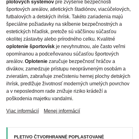
plotových systémov
pre zvýšenie bezpečnosti
športových areálov, atletických štadiónov, viacúčelových,
futbalových a detských ihrísk. Takéto zariadenia majú
špeciálne požiadavky na skĺbenie bezpečnostných a
estetických hľadísk, pretože sú väčšinou súčasťou
okolitej zástavby alebo prírodného celku. Kvalitné
oplotenie športovísk
je nevyhnutnou, ale často veľmi
opomínanou a podceňovanou súčasťou športových
areálov.
Oplotenie
zaručuje bezpečnosť hráčov a
divákov, zamedzuje prístupu neoprávneným osobám a
zvieratám, zabraňuje znečisteniu hernej plochy detských
ihrísk, predlžuje životnosť moderných umelých povrchov
a v neposlednom rade znižuje riziko krádeží a
poškodenia majetku vandalmi.
Viac informácií
Menej informácií
PLETIVO ČTVORHRANNÉ POPLASTOVANÉ