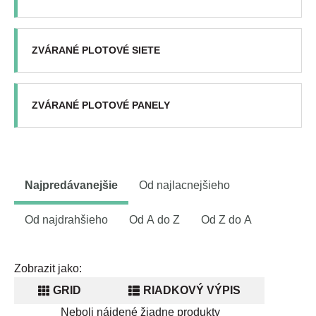
ZVÁRANÉ PLOTOVÉ SIETE
ZVÁRANÉ PLOTOVÉ PANELY
Najpredávanejšie
Od najlacnejšieho
Od najdrahšieho
Od A do Z
Od Z do A
Zobrazit jako:
GRID
RIADKOVÝ VÝPIS
Neboli nájdené žiadne produkty