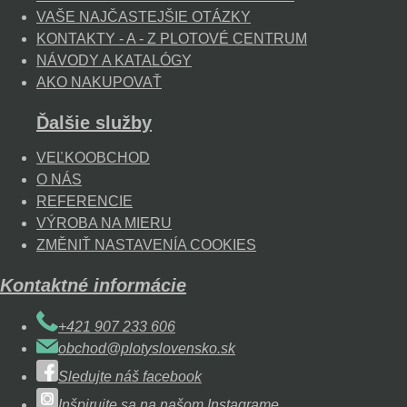
VAŠE NAJČASTEJŠIE OTÁZKY
KONTAKTY - A - Z PLOTOVÉ CENTRUM
NÁVODY A KATALÓGY
AKO NAKUPOVAŤ
Ďalšie služby
VEĽKOOBCHOD
O NÁS
REFERENCIE
VÝROBA NA MIERU
ZMĚNIŤ NASTAVENÍA COOKIES
Kontaktné informácie
+421 907 233 606
obchod@plotyslovensko.sk
Sledujte náš facebook
Inšpirujte sa na našom Instagrame