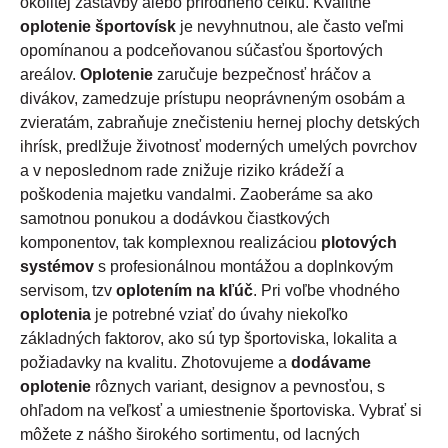
okolitej zástavby alebo prírodného celku. Kvalitné
oplotenie športovísk
je nevyhnutnou, ale často veľmi
opomínanou a podceňovanou súčasťou športových
areálov.
Oplotenie
zaručuje bezpečnosť hráčov a
divákov, zamedzuje prístupu neoprávneným osobám a
zvieratám, zabraňuje znečisteniu hernej plochy detských
ihrísk, predlžuje životnosť moderných umelých povrchov
a v neposlednom rade znižuje riziko krádeží a
poškodenia majetku vandalmi. Zaoberáme sa ako
samotnou ponukou a dodávkou čiastkových
komponentov, tak komplexnou realizáciou
plotových
systémov
s profesionálnou montážou a doplnkovým
servisom, tzv
oplotením na kľúč
. Pri voľbe vhodného
oplotenia
je potrebné vziať do úvahy niekoľko
základných faktorov, ako sú typ športoviska, lokalita a
požiadavky na kvalitu. Zhotovujeme a
dodávame
oplotenie
rôznych variant, designov a pevnosťou, s
ohľadom na veľkosť a umiestnenie športoviska. Vybrať si
môžete z nášho širokého sortimentu, od lacných