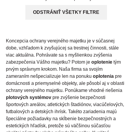
ODSTRÁNIŤ VŠETKY FILTRE
Koncepcia ochrany verejného majetku je v súčasnej
dobe, vzhľadom k zvyšujúcej sa trestnej činnosti, stále
viac aktuálna. Pohrávate sa s myšlienkou zvýšenia
zabezpečenia Vášho majetku? Potom je
oplotenie
tým
prvým správnym krokom. Naša firma sa svojím
zameraním nešpecializuje len na ponuku
oplotenia
pre
domácnosti a priemyselné objekty, ale pôsobí aj v oblasti
ochrany verejného majetku. Ponúkame vhodné riešenia
plotových systémov
pre zvýšenie bezpečnosti
športových areálov, atletických štadiónov, viacúčelových,
futbalových a detských ihrísk. Takéto zariadenia majú
špeciálne požiadavky na skĺbenie bezpečnostných a
estetických hľadísk, pretože sú väčšinou súčasťou