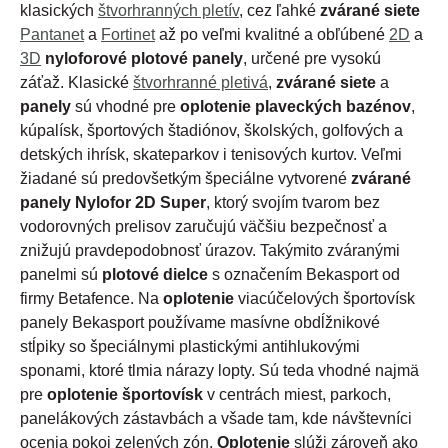
klasických
štvorhranných pletív
, cez ľahké
zvárané siete
Pantanet
a
Fortinet
až po veľmi kvalitné a obľúbené
2D
a
3D
nyloforové plotové panely
, určené pre vysokú
záťaž. Klasické
štvorhranné pletivá
,
zvárané siete
a
panely
sú vhodné pre
oplotenie plaveckých bazénov
,
kúpalísk, športových štadiónov, školských, golfových a
detských ihrísk, skateparkov i tenisových kurtov. Veľmi
žiadané sú predovšetkým špeciálne vytvorené
zvárané
panely Nylofor 2D Super
, ktorý svojím tvarom bez
vodorovných prelisov zaručujú väčšiu bezpečnosť a
znižujú pravdepodobnosť úrazov. Takýmito zváranými
panelmi sú
plotové dielce
s označením Bekasport od
firmy Betafence. Na
oplotenie
viacúčelových športovísk
panely Bekasport používame masívne obdĺžnikové
stĺpiky so špeciálnymi plastickými antihlukovými
sponami, ktoré tlmia nárazy lopty. Sú teda vhodné najmä
pre
oplotenie športovísk
v centrách miest, parkoch,
panelákových zástavbách a všade tam, kde návštevníci
ocenia pokoj zelených zón.
Oplotenie
slúži zároveň ako