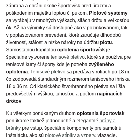
zábrana a chráni okolie športovísk pred úrazmi a
poškodením majetku loptou či pukom.
Plotové systémy
sa vyrábajú v mnohých výškach, silách drôtu a veľkosťou
ôk. Až na výnimky sú dostupné ako v pozinkovanom, tak
v poplastovanom prevedení, ktoré zaručuje dlhodobú
životnosť, stálosť a nízke nároky na údržbu
plotu
.
Samostatnou kapitolou
oplotenia športovísk
je
špeciálne vytvorené
tenisové pletivo
, ktoré sa používa pre
tenisové kurty či športy kde je potreba
zvýšeného
oplotenia
.
Tenisové pletivo
sa predáva v roliach po 18 m,
čo zodpovedá štandardným rozmerom tenisového ihriska
18 x 36 m. Od klasického štvorhranného pletiva sa líšia
predovšetkým výškou, tuhosťou a počtom
napínacích
drôtov
.
Ku všetkým ponúkaným druhom
oplotenia športovísk
ponúkame taktiež jednoduché a elegantné
brány a
bránky
pre vstup, špeciálne komponenty pre samotnú
inštaláciu, ako sú
plotové stĺpiky a vzpery
, viazacie,