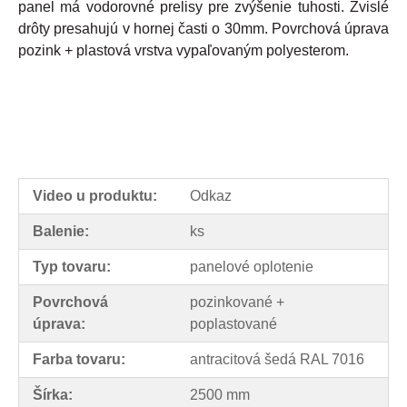
panel
má
vodorovné
prelisy
pre
zvýšenie
tuhosti
.
Zvislé
drôty
presahujú
v
hornej
časti
o
30mm
.
Povrchová
úprava
pozink
+
plastová
vrstva
vypaľovaným polyesterom
.
Video u produktu:
Odkaz
Balenie:
ks
Typ tovaru:
panelové oplotenie
Povrchová
pozinkované +
úprava:
poplastované
Farba tovaru:
antracitová šedá RAL 7016
Šírka:
2500 mm