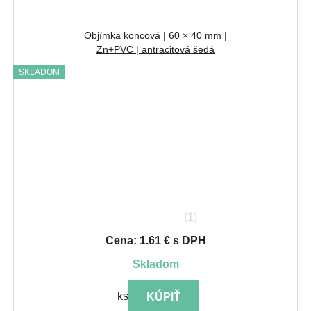
Objímka koncová | 60 × 40 mm |
Zn+PVC | antracitová šedá
SKLADOM
(1)
Cena: 1.61 € s DPH
skladom
ks
KÚPIŤ