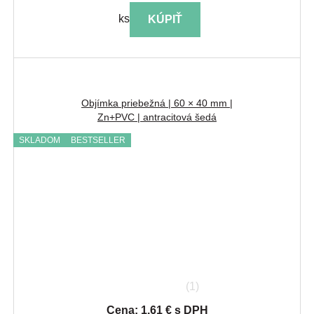
ks
KÚPIŤ
Objímka priebežná | 60 × 40 mm |
Zn+PVC | antracitová šedá
SKLADOM
BESTSELLER
(1)
Cena: 1.61 € s DPH