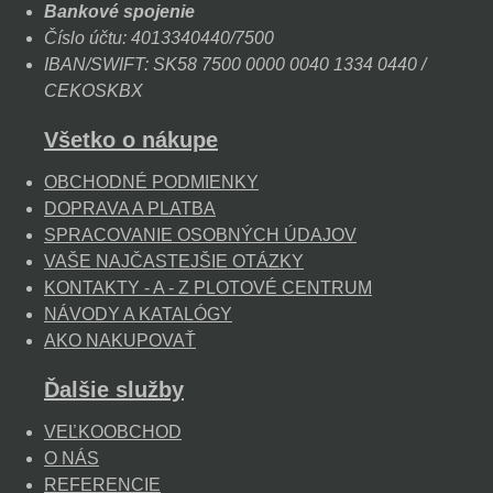
Bankové spojenie
Číslo účtu: 4013340440/7500
IBAN/SWIFT: SK58 7500 0000 0040 1334 0440 /
CEKOSKBX
Všetko o nákupe
OBCHODNÉ PODMIENKY
DOPRAVA A PLATBA
SPRACOVANIE OSOBNÝCH ÚDAJOV
VAŠE NAJČASTEJŠIE OTÁZKY
KONTAKTY - A - Z PLOTOVÉ CENTRUM
NÁVODY A KATALÓGY
AKO NAKUPOVAŤ
Ďalšie služby
VEĽKOOBCHOD
O NÁS
REFERENCIE