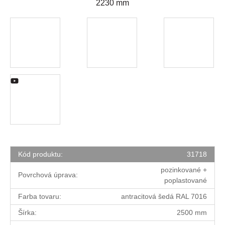
2230 mm
Kód produktu:
31718
pozinkované +
Povrchová úprava:
poplastované
Farba tovaru:
antracitová šedá RAL 7016
Šírka:
2500 mm