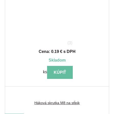
(3)
Cena: 0.19 € s DPH
skladom
ks
KÚPIŤ
Háková skrutka M8 na stĺpik