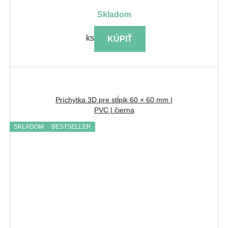
skladom
ks
KÚPIŤ
Príchytka 3D pre stĺpik 60 × 60 mm |
PVC | čierna
SKLADOM
BESTSELLER