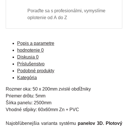
Poraďte sa s profesionálmi, vymyslíme
oplotenie od A do Z
Popis a parametre
hodnotenie
0
Diskusia
0
Príslušenstvo
Podobné produkty
Kategória
Rozmer
oka
:
50
x
200mm
zvislé
obdĺžniky
Priemer
drôtu
:
5mm
Šírka
panelu
:
2500mm
Vhodné
stĺpiky
:
60x60mm
Zn
+
PVC
Najobľúbenejšia
varianta
systému
panelov 3D
.
Plotový