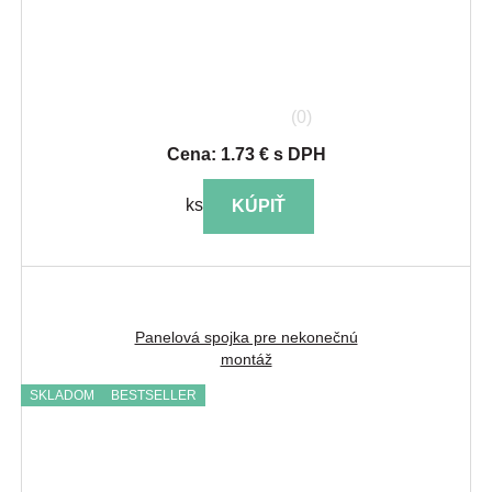
(0)
Cena: 1.73 € s DPH
ks
KÚPIŤ
Panelová spojka pre nekonečnú
montáž
SKLADOM
BESTSELLER