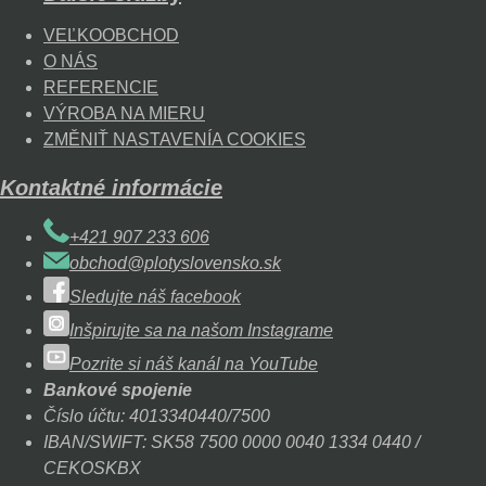
VEĽKOOBCHOD
O NÁS
REFERENCIE
VÝROBA NA MIERU
ZMĚNIŤ NASTAVENÍA COOKIES
Kontaktné informácie
+421 907 233 606
obchod@plotyslovensko.sk
Sledujte náš facebook
Inšpirujte sa na našom Instagrame
Pozrite si náš kanál na YouTube
Bankové spojenie
Číslo účtu: 4013340440/7500
IBAN/SWIFT: SK58 7500 0000 0040 1334 0440 /
CEKOSKBX