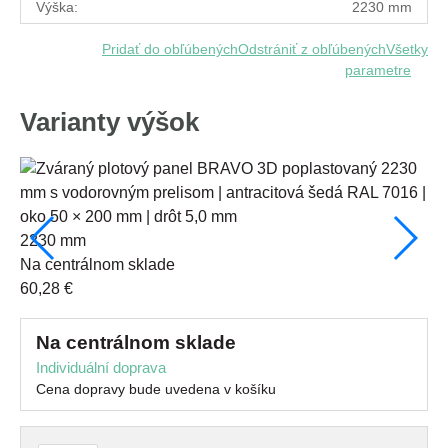
Výška:
2230 mm
Pridať do obľúbených
Odstrániť z obľúbených
Všetky
parametre
Varianty výšok
2230 mm
10
na centrálnom sklade
s
60,28 €
29
na centrálnom sklade
Individuální doprava
Cena dopravy bude uvedena v košíku