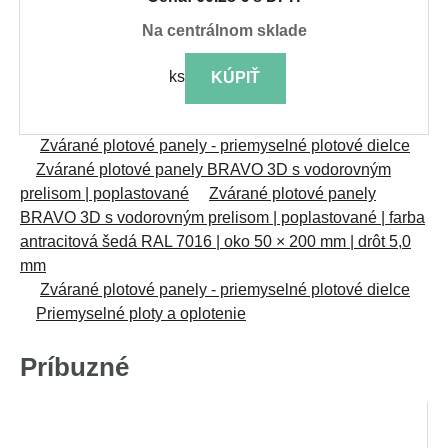
na centrálnom sklade
ks
KÚPIŤ
Zvárané plotové panely - priemyselné plotové dielce
Zvárané plotové panely BRAVO 3D s vodorovným
prelisom | poplastované
Zvárané plotové panely
BRAVO 3D s vodorovným prelisom | poplastované | farba
antracitová šedá RAL 7016 | oko 50 × 200 mm | drôt 5,0
mm
Zvárané plotové panely - priemyselné plotové dielce
Priemyselné ploty a oplotenie
Príbuzné