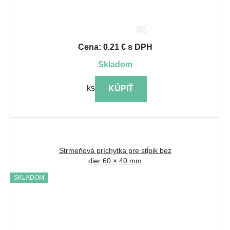
(0)
Cena: 0.21 € s DPH
skladom
ks
KÚPIŤ
Strmeňová príchytka pre stĺpik bez
dier 60 × 40 mm
SKLADOM