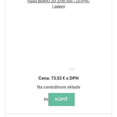
Panel BRAVO 2D 2230 mm | Zn+PVC
| zelený
(0)
Cena: 73.53 € s DPH
na centrálnom sklade
ks
KÚPIŤ