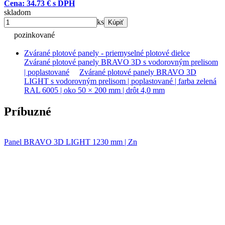
Cena: 34.73 € s DPH
skladom
ks
Kúpiť
pozinkované
Zvárané plotové panely - priemyselné plotové dielce
Zvárané plotové panely BRAVO 3D s vodorovným prelisom
| poplastované
Zvárané plotové panely BRAVO 3D
LIGHT s vodorovným prelisom | poplastované | farba zelená
RAL 6005 | oko 50 × 200 mm | drôt 4,0 mm
Príbuzné
Panel BRAVO 3D LIGHT 1230 mm | Zn