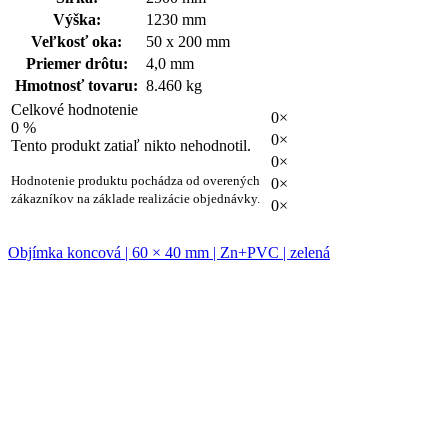
Výška:
1230 mm
Veľkosť oka:
50 x 200 mm
Priemer drôtu:
4,0 mm
Hmotnosť tovaru:
8.460 kg
Celkové hodnotenie
0×
0 %
0×
Tento produkt zatiaľ nikto nehodnotil.
0×
Hodnotenie produktu pochádza od overených
0×
zákazníkov na základe realizácie objednávky.
0×
Objímka koncová | 60 × 40 mm | Zn+PVC | zelená