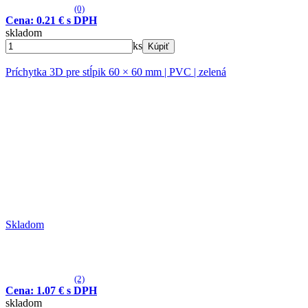
(0)
Cena: 0.21 € s DPH
skladom
ks
Kúpiť
Príchytka 3D pre stĺpik 60 × 60 mm | PVC | zelená
Skladom
(2)
Cena: 1.07 € s DPH
skladom