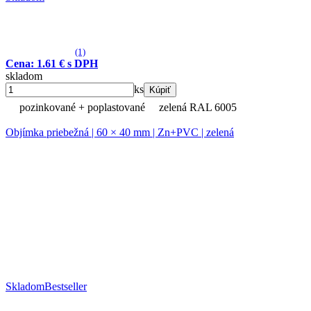
(1)
Cena: 1.61 € s DPH
skladom
ks
Kúpiť
pozinkované + poplastované
zelená RAL 6005
Objímka priebežná | 60 × 40 mm | Zn+PVC | zelená
Skladom
Bestseller