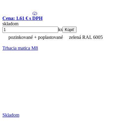
(2)
Cena: 1.61 € s DPH
skladom
ks
Kúpiť
pozinkované + poplastované
zelená RAL 6005
Trhacia matica M8
Skladom