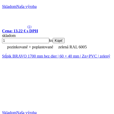
Skladom
Naša výroba
(1)
Cena: 13.22 € s DPH
skladom
ks
Kúpiť
pozinkované + poplastované
zelená RAL 6005
Stĺpik BRAVO 1700 mm bez dier | 60 × 40 mm | Zn+PVC | zelený
Skladom
Naša výroba