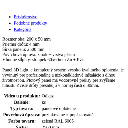
Príslušenstvo
Podobné produkty
Kategória
Rozmer oka: 200 x 50 mm
Priemer drôtu: 4 mm
Šírka panelu: 2500 mm
Povrchová úprava: zinok + vrstva plastu
Vhodné stĺpiky: sloupek 60x60mm Zn + Pvc
Panel 3D light je kompletný systém vysoko kvalitného oplotenia, je
vyvinutý pre profesionálne a nízkonákladové inštalácie s dlhou
životnosťou. Plotový panel má vodorovné prelisy pre zvýšenie
tuhosti. Zvislé drôty presahujú v hornej časti o 30mm.
Video u produktu:
Odkaz
Balenie:
ks
Typ tovaru:
panelové oplotenie
Povrchová úprava:
pozinkované + poplastované
Farba tovaru:
zelená RAL 6005
Šírka:
2500 mm