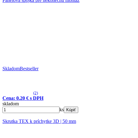
Panelová spojka pre nekonečnú montáž
Skladom
Bestseller
(2)
Cena: 0.20 € s DPH
skladom
ks
Kúpiť
Skrutka TEX k príchytke 3D | 50 mm