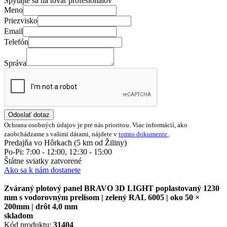
Spýtajte sa na tovar profesionálov
Meno
Priezvisko
Email
Telefón
Správa
Odoslať dotaz
Ochrana osobných údajov je pre nás prioritou. Viac informácií, ako
zaobchádzame s vašimi dátami, nájdete v
tomto dokumente
.
Predajňa vo Hôrkach (5 km od Žiliny)
Po-Pi: 7:00 - 12:00, 12:30 - 15:00
Štátne sviatky zatvorené
Ako sa k nám dostanete
Zváraný plotový panel BRAVO 3D LIGHT poplastovaný 1230
mm s vodorovným prelisom | zelený RAL 6005 | oko 50 ×
200mm | drôt 4,0 mm
skladom
Kód produktu:
31404