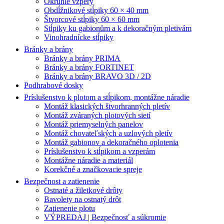
Okrúhle vzpery
Obdĺžnikové stĺpiky 60 × 40 mm
Štvorcové stĺpiky 60 × 60 mm
Stĺpiky ku gabionům a k dekoračným pletivám
Vinohradnícke stĺpiky
Bránky a brány
Bránky a brány PRIMA
Bránky a brány FORTINET
Bránky a brány BRAVO 3D / 2D
Podhrabové dosky
Príslušenstvo k plotom a stĺpikom, montážne náradie
Montáž klasických štvorhranných pletív
Montáž zváraných plotových sietí
Montáž priemyselných panelov
Montáž chovateľských a uzlových pletív
Montáž gabionov a dekoračného oplotenia
Príslušenstvo k stĺpikom a vzperám
Montážne náradie a materiál
Korekčné a značkovacie spreje
Bezpečnost a zatienenie
Ostnaté a žiletkové drôty
Bavolety na ostnatý drôt
Zatienenie plotu
VÝPREDAJ | Bezpečnosť a súkromie