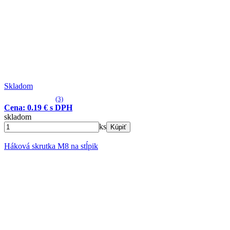
Skladom
(3)
Cena: 0.19 € s DPH
skladom
ks
Kúpiť
Háková skrutka M8 na stĺpik