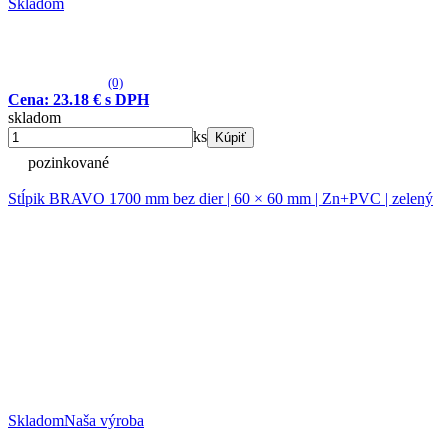
Skladom
(0)
Cena: 23.18 € s DPH
skladom
ks
Kúpiť
pozinkované
Stĺpik BRAVO 1700 mm bez dier | 60 × 60 mm | Zn+PVC | zelený
Skladom
Naša výroba