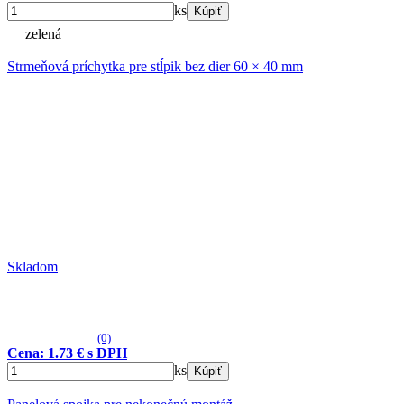
ks
Kúpiť
zelená
Strmeňová príchytka pre stĺpik bez dier 60 × 40 mm
Skladom
(0)
Cena: 1.73 € s DPH
ks
Kúpiť