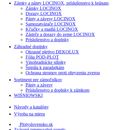
Zámky a pánty LOCINOX, príslušenstvo k bránam
Zámky LOCINOX
Dorazy LOCINOX
Pánty a závesy LOCINOX
Samozatvárače LOCINOX
Kľučky a madlá LOCINOX
Zástrče a dorazy do zeme LOCINOX
Príslušenstvo a doplnky
Záhradné doplnky
Okrasné pletivo DEKOLUX
Fólia POD-PLOT
Vinohradnícke stĺpiky
Špirála k paradajkám
Ochrana stromov proti ohryzeniu zverou
Sortiment pre zámočníkov
Pánty a závesy
Príslušenstvo a doplnky k zámkom
WIŚNIOWSKI
Návody a katalógy
Výroba na mieru
Plotyslovensko.sk
Zvárané priemyselné panely