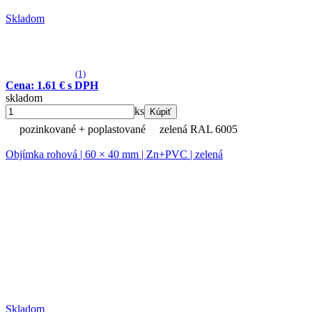
Skladom
(1)
Cena: 1.61 € s DPH
skladom
ks
Kúpiť
pozinkované + poplastované
zelená RAL 6005
Objímka rohová | 60 × 40 mm | Zn+PVC | zelená
Skladom