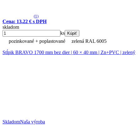
(1)
Cena: 13.22 € s DPH
skladom
ks
Kúpiť
pozinkované + poplastované
zelená RAL 6005
Stĺpik BRAVO 1700 mm bez dier | 60 × 40 mm | Zn+PVC | zelený
Skladom
Naša výroba