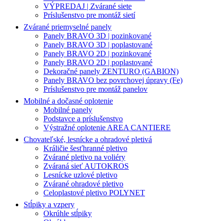
VÝPREDAJ | Zvárané siete
Príslušenstvo pre montáž sietí
Zvárané priemyselné panely
Panely BRAVO 3D | pozinkované
Panely BRAVO 3D | poplastované
Panely BRAVO 2D | pozinkované
Panely BRAVO 2D | poplastované
Dekoračné panely ZENTURO (GABION)
Panely BRAVO bez povrchovej úpravy (Fe)
Príslušenstvo pre montáž panelov
Mobilné a dočasné oplotenie
Mobilné panely
Podstavce a príslušenstvo
Výstražné oplotenie AREA CANTIERE
Chovateľské, lesnícke a ohradové pletivá
Králičie šesťhranné pletivo
Zvárané pletivo na voliéry
Zváraná sieť AUTOKROS
Lesnícke uzlové pletivo
Zvárané ohradové pletivo
Celoplastové pletivo POLYNET
Stĺpiky a vzpery
Okrúhle stĺpiky