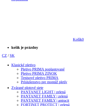
Košík
0
košík je prázdny
CZ
/
SK
Klasické pletivo
Pletivo PRIMA poplastované
Pletivo PRIMA ZINOK
Tenisové pletivo PRIMA
Príslušenstvo pre montáž pletív
Zvárané plotové siete
PANTANET LIGHT | zelená
PANTANET FAMILY | zelená
PANTANET FAMILY | antracit
FORTINET PROTECT | zelená