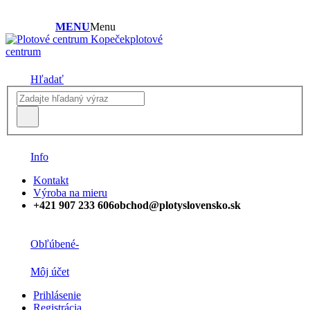
MENU
Menu
plotové
centrum
Hľadať
Info
Kontakt
Výroba na mieru
+421 907 233 606
obchod@plotyslovensko.sk
Obľúbené
-
Môj účet
Prihlásenie
Registrácia