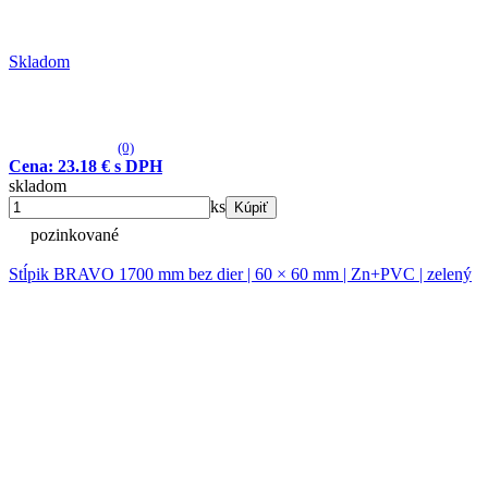
Skladom
(0)
Cena: 23.18 € s DPH
skladom
ks
Kúpiť
pozinkované
Stĺpik BRAVO 1700 mm bez dier | 60 × 60 mm | Zn+PVC | zelený