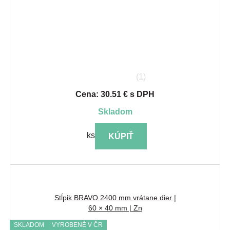
(1)
Cena: 30.51 € s DPH
skladom
ks
KÚPIŤ
Stĺpik BRAVO 2400 mm vrátane dier |
60 × 40 mm | Zn
SKLADOM
VYROBENÉ V ČR