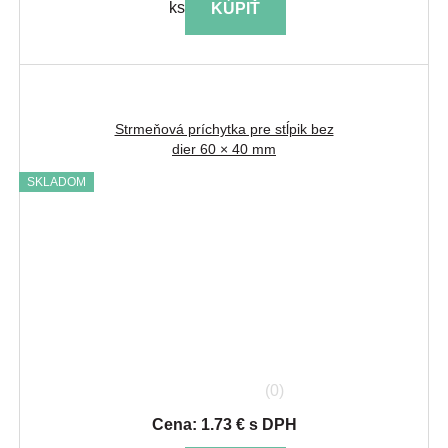
ks
KÚPIŤ
Strmeňová príchytka pre stĺpik bez
dier 60 × 40 mm
SKLADOM
(0)
Cena: 1.73 € s DPH