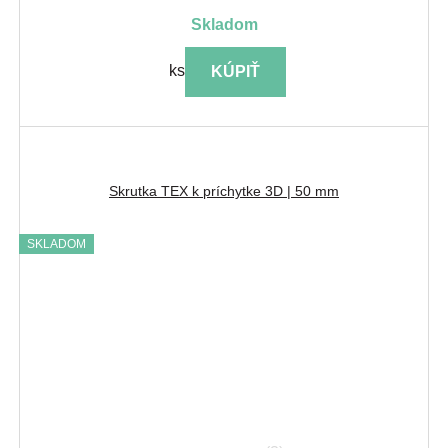
skladom
ks
KÚPIŤ
Skrutka TEX k príchytke 3D | 50 mm
SKLADOM