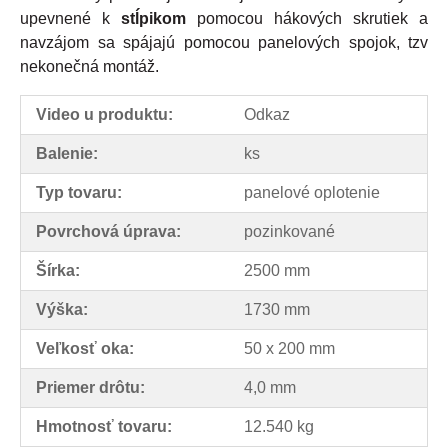
upevnené k
stĺpikom
pomocou hákových skrutiek a
navzájom sa spájajú pomocou panelových spojok, tzv
nekonečná montáž.
Video u produktu:
Odkaz
Balenie:
ks
Typ tovaru:
panelové oplotenie
Povrchová úprava:
pozinkované
Šírka:
2500 mm
Výška:
1730 mm
Veľkosť oka:
50 x 200 mm
Priemer drôtu:
4,0 mm
Hmotnosť tovaru:
12.540 kg