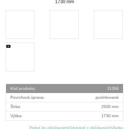
1730 mm
Kód produktu:
31356
Povrchová úprava:
pozinkované
Šírka:
2500 mm
Výška:
1730 mm
Pridať do obľúbených
Odstrániť z obľúbených
Všetky