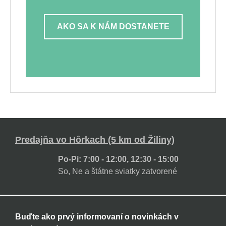
AKO SA K NÁM DOSTANETE
Predajňa vo Hôrkach (5 km od Žiliny)
Po-Pi: 7:00 - 12:00, 12:30 - 15:00
So, Ne a štátne sviatky zatvorené
Buďte ako prvý informovaní o novinkách v