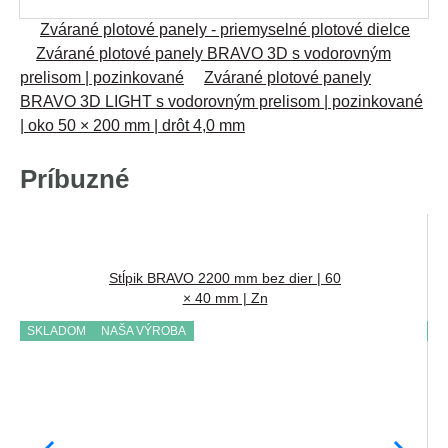
Zvárané plotové panely - priemyselné plotové dielce
Zvárané plotové panely BRAVO 3D s vodorovným
prelisom | pozinkované
Zvárané plotové panely
BRAVO 3D LIGHT s vodorovným prelisom | pozinkované
| oko 50 × 200 mm | drôt 4,0 mm
Príbuzné
Stĺpik BRAVO 2200 mm bez dier | 60
× 40 mm | Zn
SKLADOM
NAŠA VÝROBA
S