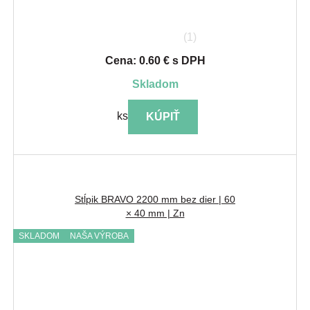
(1)
Cena: 0.60 € s DPH
skladom
ks
KÚPIŤ
Stĺpik BRAVO 2200 mm bez dier | 60
× 40 mm | Zn
SKLADOM
NAŠA VÝROBA