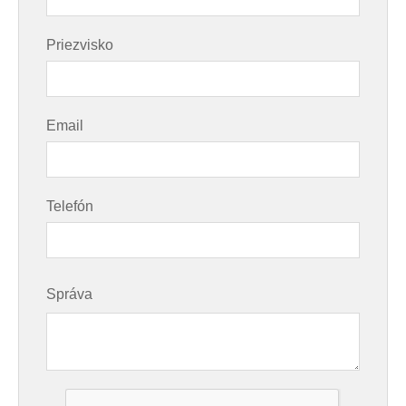
Priezvisko
Email
Telefón
Správa