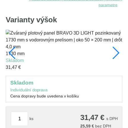
parametre
Varianty výšok
1730 mm
12
skladom
s
31,47 €
23
skladom
Individuální doprava
Cena dopravy bude uvedena v košíku
31,47
€
ks
s DPH
25,59
€
bez DPH