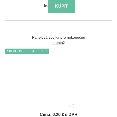
ks
KÚPIŤ
Panelová spojka pre nekonečnú
montáž
SKLADOM
BESTSELLER
(2)
Cena: 0.20 € s DPH