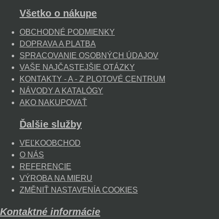
Všetko o nákupe
OBCHODNÉ PODMIENKY
DOPRAVA A PLATBA
SPRACOVANIE OSOBNÝCH ÚDAJOV
VAŠE NAJČASTEJŠIE OTÁZKY
KONTAKTY - A - Z PLOTOVÉ CENTRUM
NÁVODY A KATALÓGY
AKO NAKUPOVAŤ
Ďalšie služby
VEĽKOOBCHOD
O NÁS
REFERENCIE
VÝROBA NA MIERU
ZMĚNIŤ NASTAVENÍA COOKIES
Kontaktné informácie