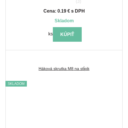
(3)
Cena: 0.19 € s DPH
skladom
ks
KÚPIŤ
Háková skrutka M8 na stĺpik
SKLADOM