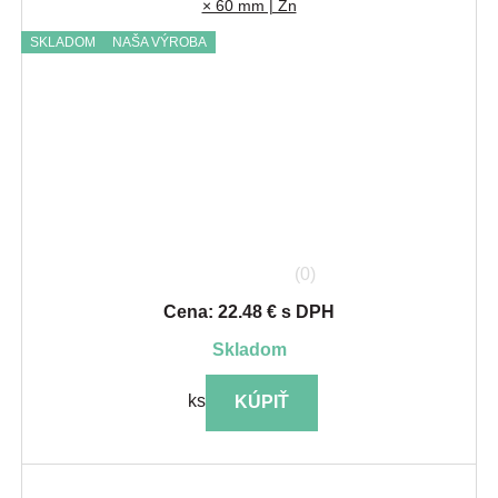
× 60 mm | Zn
SKLADOM
NAŠA VÝROBA
(0)
Cena: 22.48 € s DPH
skladom
ks
KÚPIŤ