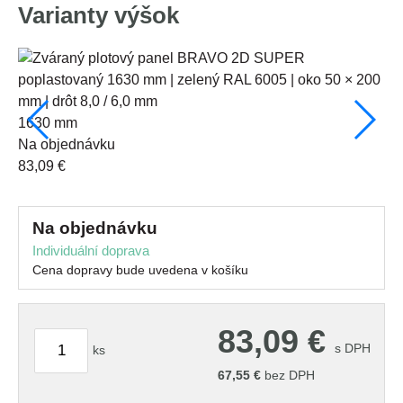
Varianty výšok
1630 mm
22
na objednávku
n
83,09 €
11
na objednávku
Individuální doprava
Cena dopravy bude uvedena v košíku
83,09
€
s DPH
ks
67,55
€
bez DPH