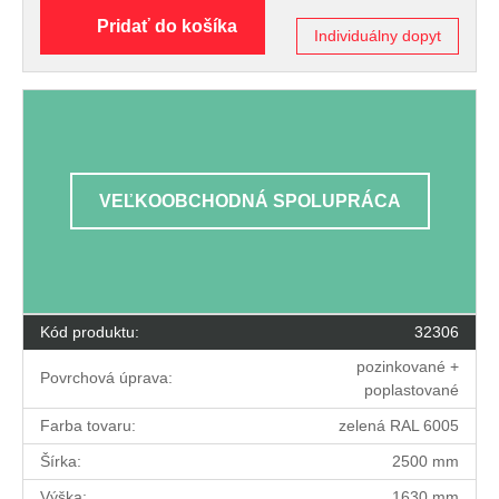
Pridať do košíka
Individuálny dopyt
VEĽKOOBCHODNÁ SPOLUPRÁCA
Kód produktu:
32306
pozinkované +
Povrchová úprava:
poplastované
Farba tovaru:
zelená RAL 6005
Šírka:
2500 mm
Výška:
1630 mm