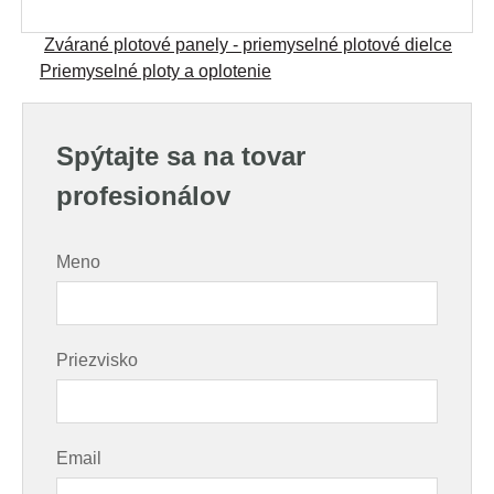
Zvárané plotové panely - priemyselné plotové dielce
Priemyselné ploty a oplotenie
Spýtajte sa na tovar
profesionálov
Meno
Priezvisko
Email