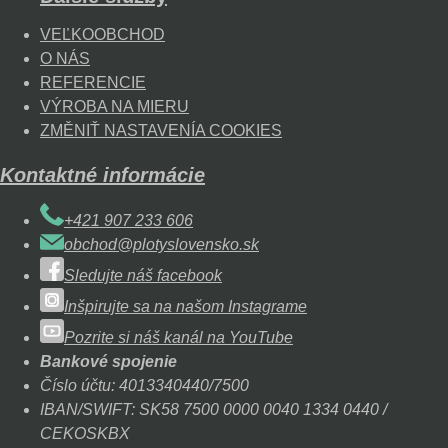
VEĽKOOBCHOD
O NÁS
REFERENCIE
VÝROBA NA MIERU
ZMĚNIŤ NASTAVENÍA COOKIES
Kontaktné informácie
+421 907 233 606
obchod@plotyslovensko.sk
Sledujte náš facebook
Inšpirujte sa na našom Instagrame
Pozrite si náš kanál na YouTube
Bankové spojenie
Číslo účtu: 4013340440/7500
IBAN/SWIFT: SK58 7500 0000 0040 1334 0440 /
CEKOSKBX