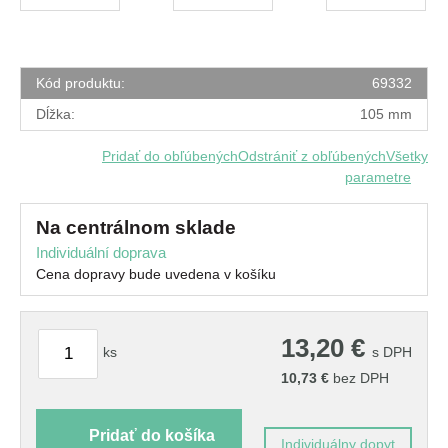
Kód produktu:
69332
Dĺžka:
105 mm
Pridať do obľúbených
Odstrániť z obľúbených
Všetky
parametre
na centrálnom sklade
Individuální doprava
Cena dopravy bude uvedena v košíku
13,20
€
ks
s DPH
10,73
€
bez DPH
Pridať do košíka
Individuálny dopyt