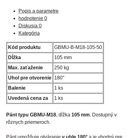
Popis a parametre
hodnotenie
0
Diskusia
0
Kategória
Kód produktu
GBMU-B-M18-105-50
Dĺžka
105 mm
Max. zaťaženie
250 kg
Uhol pre otvorenie
180°
Balenie
1 ks
Uvedená cena za
1 ks
Pánt typu GBMU-M18
, dĺžka
105 mm
. Dostupný v
rôznych priemeroch.
Pánt umožňuje otváranie
v uhle 180°
a je vhodný pre