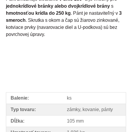
jednokrídlové bránky alebo dvojkrídlové brány
s
hmotnosťou krídla do 250 kg
. Pánt je nastaviteľný v
3
smeroch
. Skrutka s okom a čap sú žiarovo zinkované,
kotviace prvky (navarovacie diel a U-podkova) sú bez
povrchovej úpravy.
Balenie:
ks
Typ tovaru:
zámky, kovanie, pánty
Dĺžka:
105 mm