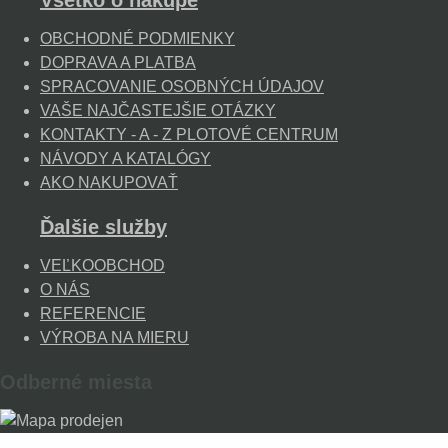
OBCHODNÉ PODMIENKY
DOPRAVA A PLATBA
SPRACOVANIE OSOBNÝCH ÚDAJOV
VAŠE NAJČASTEJŠIE OTÁZKY
KONTAKTY - A - Z PLOTOVÉ CENTRUM
NÁVODY A KATALÓGY
AKO NAKUPOVAŤ
Ďalšie služby
VEĽKOOBCHOD
O NÁS
REFERENCIE
VÝROBA NA MIERU
Odberné miesta