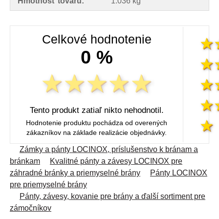
Hmotnosť tovaru:
1.036 kg
Celkové hodnotenie
0 %
Tento produkt zatiaľ nikto nehodnotil.
Hodnotenie produktu pochádza od overených
zákazníkov na základe realizácie objednávky.
Zámky a pánty LOCINOX, príslušenstvo k bránam a
bránkam
Kvalitné pánty a závesy LOCINOX pre
záhradné bránky a priemyselné brány
Pánty LOCINOX
pre priemyselné brány
Pánty, závesy, kovanie pre brány a ďalší sortiment pre
zámočníkov