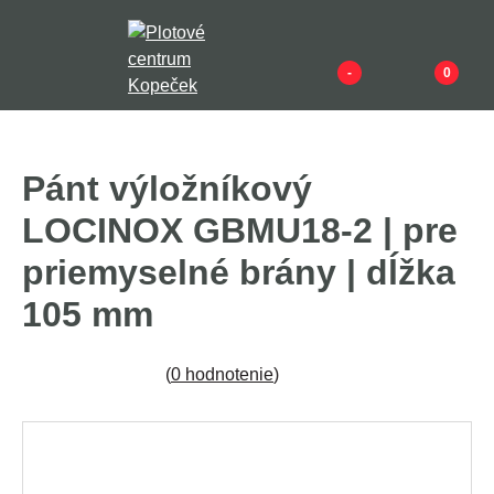
-
0
Pánt výložníkový
LOCINOX GBMU18-2 | pre
priemyselné brány | dĺžka
105 mm
(
0 hodnotenie
)