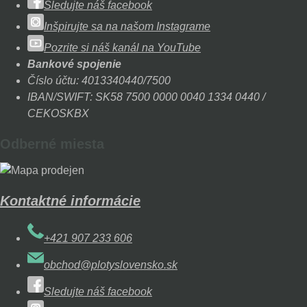
Sledujte náš facebook
Inšpirujte sa na našom Instagrame
Pozrite si náš kanál na YouTube
Bankové spojenie
Číslo účtu: 4013340440/7500
IBAN/SWIFT: SK58 7500 0000 0040 1334 0440 /
CEKOSKBX
Odberné miesta
Kontaktné informácie
+421 907 233 606
obchod@plotyslovensko.sk
Sledujte náš facebook