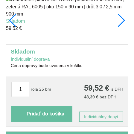
900 mm
skladom
25
59,52 €
s
26
skladom
Individuální doprava
Cena dopravy bude uvedena v košíku
59,52
€
rola 25 bm
s DPH
48,39
€
bez DPH
Pridať do košíka
Individuálny dopyt