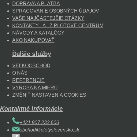
DOPRAVA A PLATBA
SPRACOVANIE OSOBNÝCH ÚDAJOV
VAŠE NAJČASTEJŠIE OTÁZKY
KONTAKTY - A - Z PLOTOVÉ CENTRUM
NÁVODY A KATALÓGY
AKO NAKUPOVAŤ
Ďalšie služby
VEĽKOOBCHOD
O NÁS
REFERENCIE
VÝROBA NA MIERU
ZMĚNIŤ NASTAVENÍA COOKIES
Kontaktné informácie
+421 907 233 606
obchod@plotyslovensko.sk