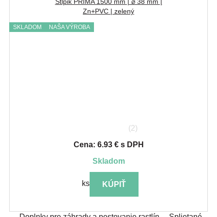
Stĺpik PRIMA 1500 mm | ⌀ 38 mm |
Zn+PVC | zelený
SKLADOM
NAŠA VÝROBA
(2)
Cena: 6.93 € s DPH
skladom
ks
KÚPIŤ
Doplnky pre záhrady a pestovanie rastlín
Splietané