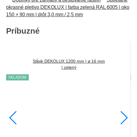
okrasné pletivo DEKOLUX | farba zelená RAL 6005 | oko
150 × 90 mm | drôt 3,0 mm / 2,5 mm
Príbuzné
Stĺpik DEKOLUX 1200 mm | ⌀ 16 mm
| zelený
SKLADOM
S