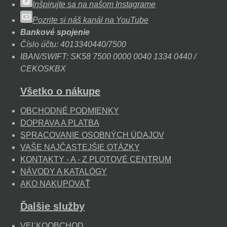
Inšpirujte sa na našom Instagrame
Pozrite si náš kanál na YouTube
Bankové spojenie
Číslo účtu: 4013340440/7500
IBAN/SWIFT: SK58 7500 0000 0040 1334 0440 /
CEKOSKBX
Všetko o nákupe
OBCHODNÉ PODMIENKY
DOPRAVA A PLATBA
SPRACOVANIE OSOBNÝCH ÚDAJOV
VAŠE NAJČASTEJŠIE OTÁZKY
KONTAKTY - A - Z PLOTOVÉ CENTRUM
NÁVODY A KATALÓGY
AKO NAKUPOVAŤ
Ďalšie služby
VEĽKOOBCHOD