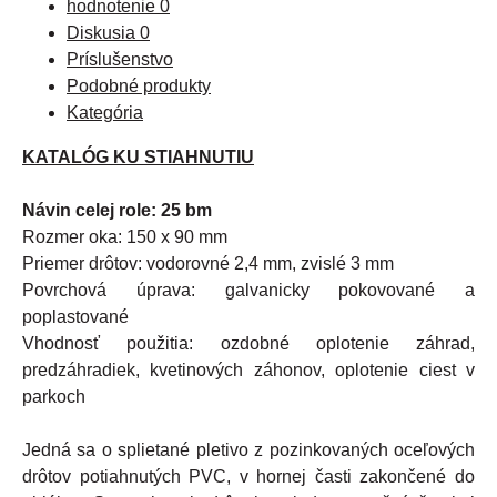
hodnotenie
0
Diskusia
0
Príslušenstvo
Podobné produkty
Kategória
KATALÓG KU STIAHNUTIU
Návin celej role: 25 bm
Rozmer
oka
:
150
x
90
mm
Priemer
drôtov
:
vodorovné
2,4
mm
,
zvislé
3
mm
Povrchová
úprava
:
galvanicky
pokovované
a
poplastované
Vhodnosť
použitia
:
ozdobné
oplotenie
záhrad
,
predzáhradiek
,
kvetinových
záhonov
,
oplotenie
ciest
v
parkoch
Jedná
sa
o
splietané
pletivo
z
pozinkovaných
oceľových
drôtov
potiahnutých
PVC
,
v
hornej
časti
zakončené
do