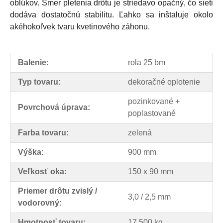
oblúkov
.
Smer
pletenia
drôtu
je
striedavo
opačný
,
čo
sieti
dodáva
dostatočnú
stabilitu
.
Ľahko
sa
inštaluje
okolo
akéhokoľvek
tvaru
kvetinového
záhonu
.
Balenie:
rola 25 bm
Typ tovaru:
dekoračné oplotenie
pozinkované +
Povrchová úprava:
poplastované
Farba tovaru:
zelená
Výška:
900 mm
Veľkosť oka:
150 x 90 mm
Priemer drôtu zvislý /
3,0 / 2,5 mm
vodorovný:
Hmotnosť tovaru:
17.500 kg