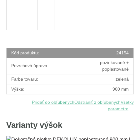
Kód produktu:
24154
pozinkované +
Povrchová úprava:
poplastované
Farba tovaru:
zelená
Výška:
900 mm
Pridať do obľúbených
Odstrániť z obľúbených
Všetky
parametre
Varianty výšok