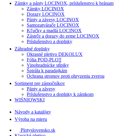
Zámky a pánty LOCINOX, príslušenstvo k bránam
Zámky LOCINOX
Dorazy LOCINOX
Pánty a závesy LOCINOX
Samozatvárače LOCINOX
Kľučky a madlá LOCINOX
Zástrče a dorazy do zeme LOCINOX
Príslušenstvo a doplnky
Záhradné doplnky
Okrasné pletivo DEKOLUX
Fólia POD-PLOT
Vinohradnícke stĺpiky
Špirála k paradajkám
Ochrana stromov proti ohryzeniu zverou
Sortiment pre zámočníkov
Pánty a závesy
Príslušenstvo a doplnky k zámkom
WIŚNIOWSKI
Návody a katalógy
Výroba na mieru
Plotyslovensko.sk
Klasické pletivo