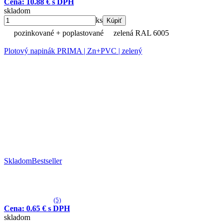
Cena: 10.88 € s DPH
skladom
ks
Kúpiť
pozinkované + poplastované
zelená RAL 6005
Plotový napinák PRIMA | Zn+PVC | zelený
Skladom
Bestseller
(5)
Cena: 0.65 € s DPH
skladom