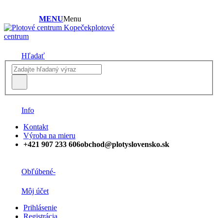
MENU
Menu
plotové
centrum
Hľadať
Info
Kontakt
Výroba na mieru
+421 907 233 606
obchod@plotyslovensko.sk
Obľúbené
-
Môj účet
Prihlásenie
Registrácia