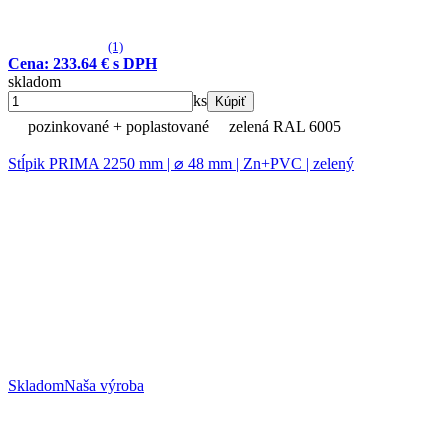
(1)
Cena: 233.64 € s DPH
skladom
ks
Kúpiť
pozinkované + poplastované
zelená RAL 6005
Stĺpik PRIMA 2250 mm | ⌀ 48 mm | Zn+PVC | zelený
Skladom
Naša výroba