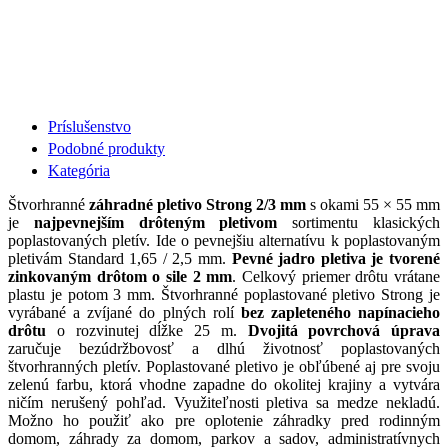
Príslušenstvo
Podobné produkty
Kategória
Štvorhranné
záhradné pletivo Strong 2/3 mm
s okami 55 × 55 mm
je
najpevnejším drôteným pletivom
sortimentu klasických
poplastovaných pletív. Ide o pevnejšiu alternatívu k poplastovaným
pletivám Standard 1,65 / 2,5 mm.
Pevné jadro pletiva je tvorené
zinkovaným drôtom o sile 2 mm
. Celkový priemer drôtu vrátane
plastu je potom 3 mm. Štvorhranné poplastované pletivo Strong je
vyrábané a zvíjané do plných rolí
bez zapleteného napínacieho
drôtu
o rozvinutej dĺžke 25 m.
Dvojitá povrchová úprava
zaručuje bezúdržbovosť a dlhú životnosť poplastovaných
štvorhranných pletív. Poplastované pletivo je obľúbené aj pre svoju
zelenú farbu, ktorá vhodne zapadne do okolitej krajiny a vytvára
ničím nerušený pohľad. Využiteľnosti pletiva sa medze nekladú.
Možno ho použiť ako pre oplotenie záhradky pred rodinným
domom, záhrady za domom, parkov a sadov, administratívnych