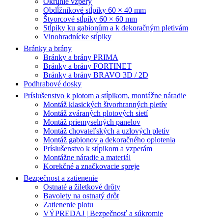
Okrúhle vzpery
Obdĺžnikové stĺpiky 60 × 40 mm
Štvorcové stĺpiky 60 × 60 mm
Stĺpiky ku gabionům a k dekoračným pletivám
Vinohradnícke stĺpiky
Bránky a brány
Bránky a brány PRIMA
Bránky a brány FORTINET
Bránky a brány BRAVO 3D / 2D
Podhrabové dosky
Príslušenstvo k plotom a stĺpikom, montážne náradie
Montáž klasických štvorhranných pletív
Montáž zváraných plotových sietí
Montáž priemyselných panelov
Montáž chovateľských a uzlových pletív
Montáž gabionov a dekoračného oplotenia
Príslušenstvo k stĺpikom a vzperám
Montážne náradie a materiál
Korekčné a značkovacie spreje
Bezpečnost a zatienenie
Ostnaté a žiletkové drôty
Bavolety na ostnatý drôt
Zatienenie plotu
VÝPREDAJ | Bezpečnosť a súkromie