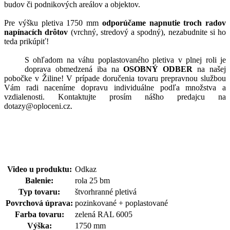
budov či podnikových areálov a objektov.
Pre výšku pletiva 1750 mm
odporúčame napnutie troch radov
napínacích drôtov
(vrchný, stredový a spodný), nezabudnite si ho
teda prikúpiť!
S ohľadom na váhu poplastovaného pletiva v plnej roli je
doprava obmedzená iba na
OSOBNÝ ODBER
na našej
pobočke v Žiline! V prípade doručenia tovaru prepravnou službou
Vám radi naceníme dopravu individuálne podľa množstva a
vzdialenosti. Kontaktujte prosím nášho predajcu na
dotazy@oploceni.cz.
Video u produktu:
Odkaz
Balenie:
rola 25 bm
Typ tovaru:
štvorhranné pletivá
Povrchová úprava:
pozinkované + poplastované
Farba tovaru:
zelená RAL 6005
Výška:
1750 mm