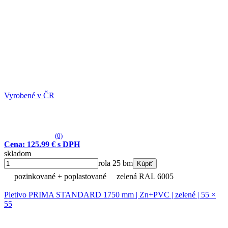
Vyrobené v ČR
(0)
Cena: 125.99 € s DPH
skladom
rola 25 bm
Kúpiť
pozinkované + poplastované
zelená RAL 6005
Pletivo PRIMA STANDARD 1750 mm | Zn+PVC | zelené | 55 ×
55