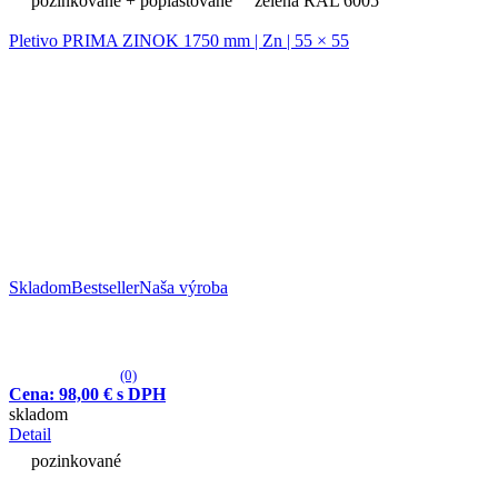
pozinkované + poplastované
zelená RAL 6005
Pletivo PRIMA ZINOK 1750 mm | Zn | 55 × 55
Skladom
Bestseller
Naša výroba
(0)
Cena: 98,00 € s DPH
skladom
Detail
pozinkované