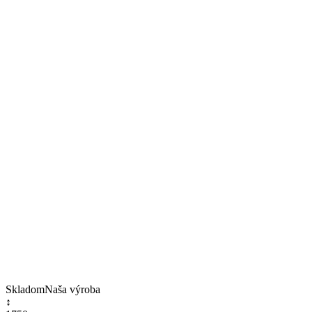
Skladom
Naša výroba
↕