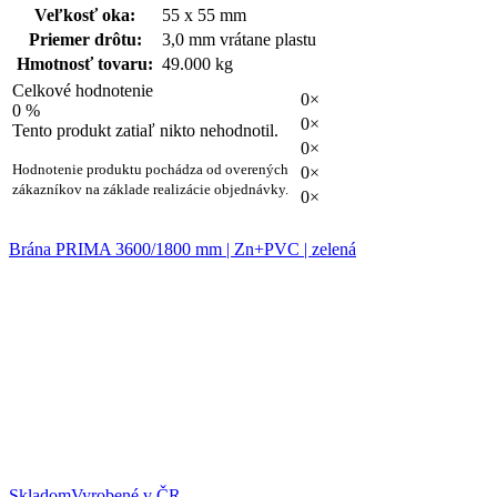
Veľkosť oka:
55 x 55 mm
Priemer drôtu:
3,0 mm vrátane plastu
Hmotnosť tovaru:
49.000 kg
Celkové hodnotenie
0×
0 %
0×
Tento produkt zatiaľ nikto nehodnotil.
0×
Hodnotenie produktu pochádza od overených
0×
zákazníkov na základe realizácie objednávky.
0×
Brána PRIMA 3600/1800 mm | Zn+PVC | zelená
Skladom
Vyrobené v ČR