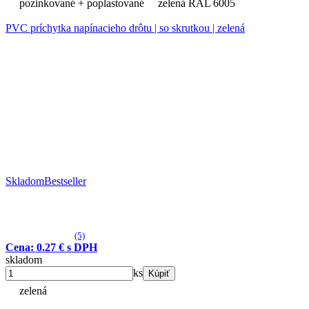
pozinkované + poplastované
zelená RAL 6005
PVC príchytka napínacieho drôtu | so skrutkou | zelená
Skladom
Bestseller
(5)
Cena: 0.27 € s DPH
skladom
ks
Kúpiť
zelená