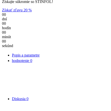
Získajte súkromie so STÍNFOL!
Získať zľavu 20 %
00
dní
00
hodín
00
minút
00
sekúnd
Popis a parametre
hodnotenie
0
Diskusia
0