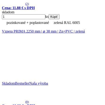
(2)
Cena: 11.88 € s DPH
skladom
ks
Kúpiť
pozinkované + poplastované
zelená RAL 6005
Vzpera PRIMA 2250 mm | ⌀ 38 mm | Zn+PVC | zelená
Skladom
Bestseller
Naša výroba
(0)