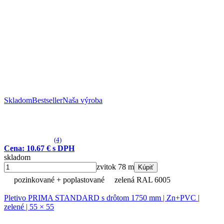
Skladom
Bestseller
Naša výroba
(4)
Cena: 10.67 € s DPH
skladom
zvitok 78 m
Kúpiť
pozinkované + poplastované
zelená RAL 6005
Pletivo PRIMA STANDARD s drôtom 1750 mm | Zn+PVC |
zelené | 55 × 55