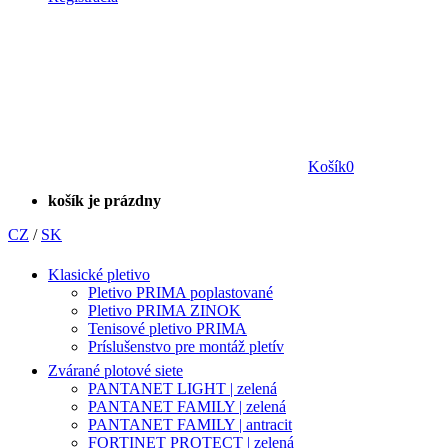
Košík
0
košík je prázdny
CZ
/
SK
Klasické pletivo
Pletivo PRIMA poplastované
Pletivo PRIMA ZINOK
Tenisové pletivo PRIMA
Príslušenstvo pre montáž pletív
Zvárané plotové siete
PANTANET LIGHT | zelená
PANTANET FAMILY | zelená
PANTANET FAMILY | antracit
FORTINET PROTECT | zelená