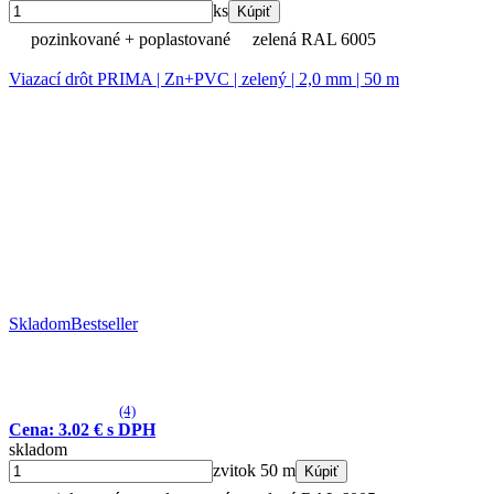
ks
Kúpiť
pozinkované + poplastované
zelená RAL 6005
Viazací drôt PRIMA | Zn+PVC | zelený | 2,0 mm | 50 m
Skladom
Bestseller
(4)
Cena: 3.02 € s DPH
skladom
zvitok 50 m
Kúpiť