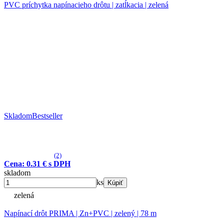
PVC príchytka napínacieho drôtu | zatĺkacia | zelená
Skladom
Bestseller
(2)
Cena: 0.31 € s DPH
skladom
ks
Kúpiť
zelená
Napínací drôt PRIMA | Zn+PVC | zelený | 78 m