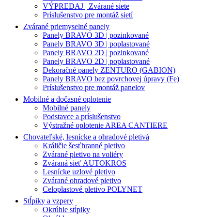
VÝPREDAJ | Zvárané siete
Príslušenstvo pre montáž sietí
Zvárané priemyselné panely
Panely BRAVO 3D | pozinkované
Panely BRAVO 3D | poplastované
Panely BRAVO 2D | pozinkované
Panely BRAVO 2D | poplastované
Dekoračné panely ZENTURO (GABION)
Panely BRAVO bez povrchovej úpravy (Fe)
Príslušenstvo pre montáž panelov
Mobilné a dočasné oplotenie
Mobilné panely
Podstavce a príslušenstvo
Výstražné oplotenie AREA CANTIERE
Chovateľské, lesnícke a ohradové pletivá
Králičie šesťhranné pletivo
Zvárané pletivo na voliéry
Zváraná sieť AUTOKROS
Lesnícke uzlové pletivo
Zvárané ohradové pletivo
Celoplastové pletivo POLYNET
Stĺpiky a vzpery
Okrúhle stĺpiky