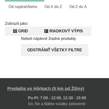
Od najdrahšieho
Od A do Z
Od Z do A
Zobrazit jako:
GRID
RIADKOVÝ VÝPIS
Neboli nájdené žiadne produkty
ODSTRÁNIŤ VŠETKY FILTRE
Predajňa vo Hôrkach (5 km od Žiliny)
Po-Pi: 7:00 - 12:00, 12:30 - 15:00
So, Ne a štátne sviatky zatvorené