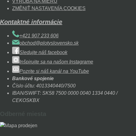
VÝROBA NA MIERU
ZMĚNIŤ NASTAVENÍA COOKIES
Kontaktné informácie
+421 907 233 606
obchod@plotyslovensko.sk
Sledujte náš facebook
Inšpirujte sa na našom Instagrame
Pozrite si náš kanál na YouTube
Bankové spojenie
Číslo účtu: 4013340440/7500
IBAN/SWIFT: SK58 7500 0000 0040 1334 0440 /
CEKOSKBX
Odberné miesta