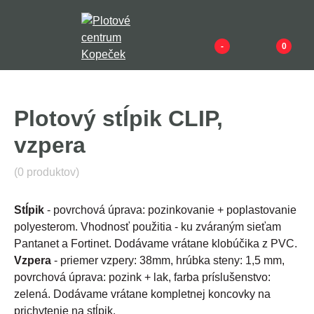
-
0
Plotový stĺpik CLIP,
vzpera
(0 produktov)
Stĺpik
- povrchová úprava: pozinkovanie + poplastovanie
polyesterom. Vhodnosť použitia - ku zváraným sieťam
Pantanet a Fortinet. Dodávame vrátane klobúčika z PVC.
Vzpera
- priemer vzpery: 38mm, hrúbka steny: 1,5 mm,
povrchová úprava: pozink + lak, farba príslušenstvo:
zelená. Dodávame vrátane kompletnej koncovky na
prichytenie na stĺpik.