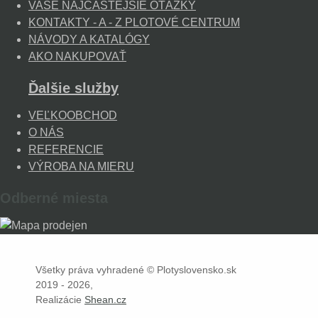
VAŠE NAJČASTEJŠIE OTÁZKY
KONTAKTY - A - Z PLOTOVÉ CENTRUM
NÁVODY A KATALÓGY
AKO NAKUPOVAŤ
Ďalšie služby
VEĽKOOBCHOD
O NÁS
REFERENCIE
VÝROBA NA MIERU
Odberné miesta
Všetky práva vyhradené © Plotyslovensko.sk
2019 - 2026,
Realizácie
Shean.cz