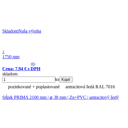
Skladom
Naša výroba
↕
1750 mm
(0)
Cena: 7.94 € s DPH
skladom
ks
Kúpiť
pozinkované + poplastované
antracitová šedá RAL 7016
Stĺpik PRIMA 2100 mm | ⌀ 38 mm | Zn+PVC | antracitový šedý