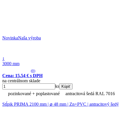
Novinka
Naša výroba
↕
3000 mm
(0)
Cena: 15.54 € s DPH
na centrálnom sklade
ks
Kúpiť
pozinkované + poplastované
antracitová šedá RAL 7016
Stĺpik PRIMA 2100 mm | ⌀ 48 mm | Zn+PVC | antracitový šedý