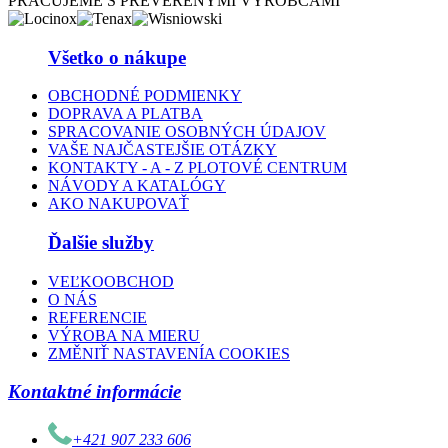
PRACUJEME S PREVERENÝMI VÝROBCAMI
Všetko o nákupe
OBCHODNÉ PODMIENKY
DOPRAVA A PLATBA
SPRACOVANIE OSOBNÝCH ÚDAJOV
VAŠE NAJČASTEJŠIE OTÁZKY
KONTAKTY - A - Z PLOTOVÉ CENTRUM
NÁVODY A KATALÓGY
AKO NAKUPOVAŤ
Ďalšie služby
VEĽKOOBCHOD
O NÁS
REFERENCIE
VÝROBA NA MIERU
ZMĚNIŤ NASTAVENÍA COOKIES
Kontaktné informácie
+421 907 233 606