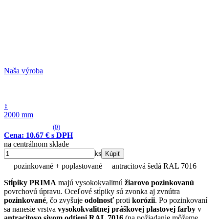
Naša výroba
↕
2000 mm
(0)
Cena: 10.67 € s DPH
na centrálnom sklade
ks
Kúpiť
pozinkované + poplastované
antracitová šedá RAL 7016
Stĺpiky PRIMA
majú vysokokvalitnú
žiarovo pozinkovanú
povrchovú úpravu. Oceľové stĺpiky sú zvonka aj zvnútra
pozinkované
, čo zvyšuje
odolnosť
proti
korózii
. Po pozinkovaní
sa nanesie vrstva
vysokokvalitnej práškovej plastovej farby
v
antracitovo sivom odtieni RAL 7016
(na požiadanie môžeme