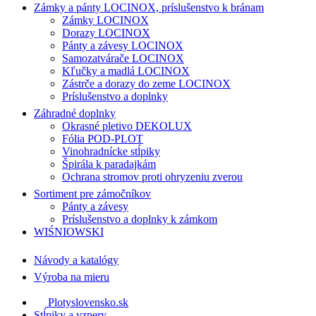
Zámky a pánty LOCINOX, príslušenstvo k bránam
Zámky LOCINOX
Dorazy LOCINOX
Pánty a závesy LOCINOX
Samozatvárače LOCINOX
Kľučky a madlá LOCINOX
Zástrče a dorazy do zeme LOCINOX
Príslušenstvo a doplnky
Záhradné doplnky
Okrasné pletivo DEKOLUX
Fólia POD-PLOT
Vinohradnícke stĺpiky
Špirála k paradajkám
Ochrana stromov proti ohryzeniu zverou
Sortiment pre zámočníkov
Pánty a závesy
Príslušenstvo a doplnky k zámkom
WIŚNIOWSKI
Návody a katalógy
Výroba na mieru
Plotyslovensko.sk
Stĺpiky a vzpery