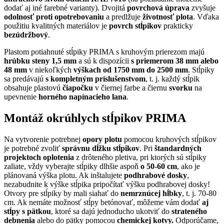
dodať aj iné farebné varianty). Dvojitá
povrchová úprava
zvyšuje
odolnosť proti opotrebovaniu
a predlžuje
životnosť plota
. Vďaka
použitiu kvalitných materiálov je
povrch stĺpikov
prakticky
bezúdržbový
.
Plastom potiahnuté stĺpiky PRIMA s kruhovým prierezom majú
hrúbku steny 1,5 mm
a sú k dispozícii
s priemerom 38 mm
alebo
48 mm
v niekoľkých
výškach od 1750 mm do 2500 mm
. Stĺpiky
sa predávajú
s kompletným príslušenstvom
, t. j. každý stĺpik
obsahuje plastovú
čiapočku
v čiernej farbe a čiernu
svorku
na
upevnenie
horného napínacieho lana
.
Montáž okrúhlych stĺpikov PRIMA
Na vytvorenie potrebnej
opory plotu
pomocou kruhových stĺpikov
je potrebné zvoliť
správnu dĺžku stĺpikov
. Pri
štandardných
projektoch oplotenia
z drôteného pletiva, pri ktorých sú stĺpiky
zaliate, vždy vyberajte stĺpiky dlhšie aspoň
o 50-60 cm
, ako je
plánovaná výška plotu. Ak inštalujete
podhrabové dosky
,
nezabudnite k výške stĺpika pripočítať výšku podhrabovej dosky!
Otvory pre stĺpiky by mali siahať do
nemrznúcej hĺbky
, t. j. 70-80
cm. Ak nemáte možnosť stĺpy betónovať, môžeme vám dodať
aj
stĺpy s pätkou
, ktoré sa dajú jednoducho ukotviť do
strateného
debnenia
alebo do pätky pomocou
chemickej kotvy.
Odporúčame,