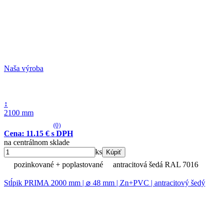
Naša výroba
↕
2100 mm
(0)
Cena: 11.15 € s DPH
na centrálnom sklade
ks
Kúpiť
pozinkované + poplastované
antracitová šedá RAL 7016
Stĺpik PRIMA 2000 mm | ⌀ 48 mm | Zn+PVC | antracitový šedý