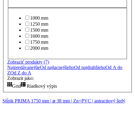
1000 mm
1250 mm
1500 mm
1600 mm
1750 mm
2000 mm
Zobraziť produkty
(7)
Najpredávanejšie
Od najlacnejšieho
Od najdrahšieho
Od A do
Z
Od Z do A
Zobrazit jako:
Grid
Riadkový výpis
Stĺpik PRIMA 1750 mm | ⌀ 38 mm | Zn+PVC | antracitový šedý