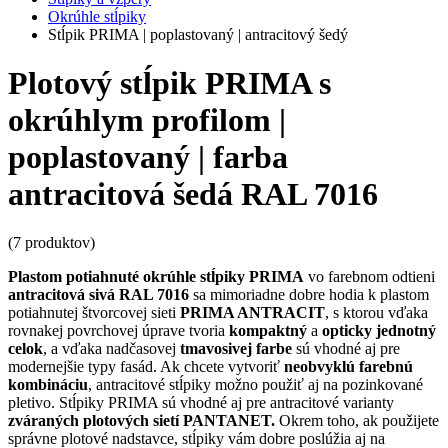
Okrúhle stĺpiky
Stĺpik PRIMA | poplastovaný | antracitový šedý
Plotový stĺpik PRIMA s
okrúhlym profilom |
poplastovaný | farba
antracitová šedá RAL 7016
(7 produktov)
Plastom potiahnuté okrúhle stĺpiky PRIMA
vo farebnom odtieni
antracitová sivá RAL 7016
sa mimoriadne dobre hodia k plastom
potiahnutej štvorcovej sieti
PRIMA ANTRACIT
, s ktorou vďaka
rovnakej povrchovej úprave tvoria
kompaktný
a
opticky jednotný
celok
, a vďaka nadčasovej
tmavosivej farbe
sú vhodné aj pre
modernejšie typy fasád. Ak chcete vytvoriť
neobvyklú farebnú
kombináciu
, antracitové stĺpiky možno použiť aj na pozinkované
pletivo. Stĺpiky PRIMA sú vhodné aj pre antracitové varianty
zváraných plotových sietí PANTANET.
Okrem toho, ak použijete
správne plotové nadstavce, stĺpiky vám dobre poslúžia aj na