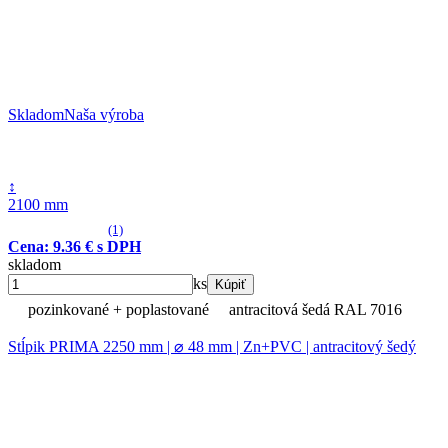
Skladom
Naša výroba
↕
2100 mm
(1)
Cena: 9.36 € s DPH
skladom
ks
Kúpiť
pozinkované + poplastované
antracitová šedá RAL 7016
Stĺpik PRIMA 2250 mm | ⌀ 48 mm | Zn+PVC | antracitový šedý