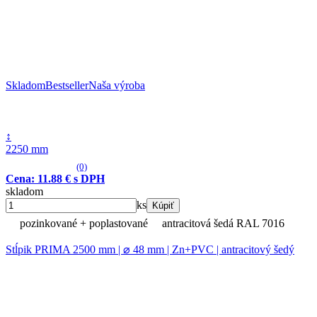
Skladom
Bestseller
Naša výroba
↕
2250 mm
(0)
Cena: 11.88 € s DPH
skladom
ks
Kúpiť
pozinkované + poplastované
antracitová šedá RAL 7016
Stĺpik PRIMA 2500 mm | ⌀ 48 mm | Zn+PVC | antracitový šedý