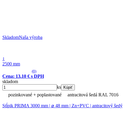
Skladom
Naša výroba
↕
2500 mm
(0)
Cena: 13.10 € s DPH
skladom
ks
Kúpiť
pozinkované + poplastované
antracitová šedá RAL 7016
Stĺpik PRIMA 3000 mm | ⌀ 48 mm | Zn+PVC | antracitový šedý