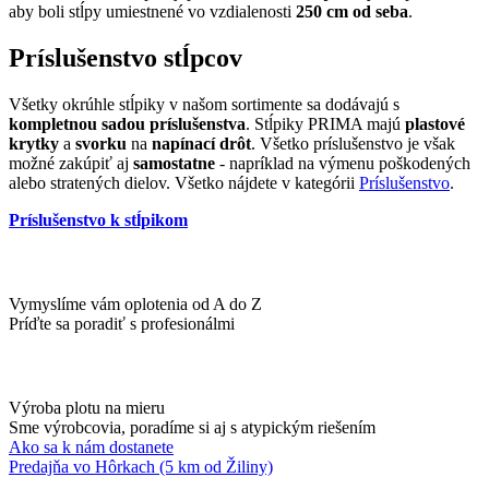
aby boli stĺpy umiestnené vo vzdialenosti
250 cm od seba
.
Príslušenstvo stĺpcov
Všetky okrúhle stĺpiky v našom sortimente sa dodávajú s
kompletnou sadou príslušenstva
. Stĺpiky PRIMA majú
plastové
krytky
a
svorku
na
napínací drôt
. Všetko príslušenstvo je však
možné zakúpiť aj
samostatne
- napríklad na výmenu poškodených
alebo stratených dielov. Všetko nájdete v kategórii
Príslušenstvo
.
Príslušenstvo k stĺpikom
Vymyslíme vám oplotenia od A do Z
Príďte sa poradiť s profesionálmi
Výroba plotu na mieru
Sme výrobcovia, poradíme si aj s atypickým riešením
Ako sa k nám dostanete
Predajňa vo Hôrkach (5 km od Žiliny)