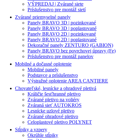
VÝPREDAJ | Zvárané siete
Príslušenstvo pre montáž sietí
Zvárané priemyselné panely
Panely BRAVO 3D | pozinkované
Panely BRAVO 3D | poplastované
Panely BRAVO 2D | pozinkované
Panely BRAVO 2D | poplastované
Dekoračné panely ZENTURO (GABION)
Panely BRAVO bez povrchovej úpravy (Fe)
Príslušenstvo pre montáž panelov
Mobilné a dočasné oplotenie
Mobilné panely
Podstavce a príslušenstvo
Výstražné oplotenie AREA CANTIERE
Chovateľské, lesnícke a ohradové pletivá
Králičie šesťhranné pletivo
Zvárané pletivo na voliéry
Zváraná sieť AUTOKROS
Lesnícke uzlové pletivo
Zvárané ohradové pletivo
Celoplastové pletivo POLYNET
Stĺpiky a vzpery
Okrúhle stĺpiky