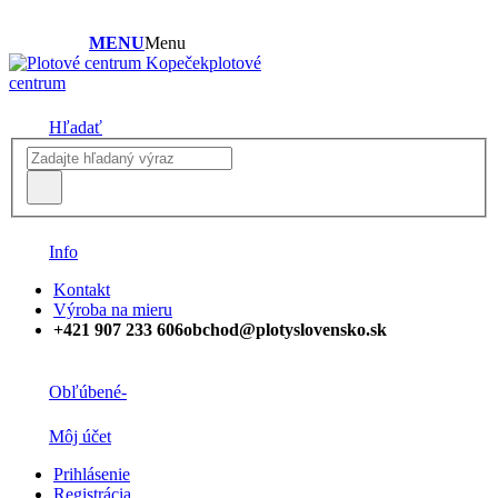
MENU
Menu
plotové
centrum
Hľadať
Info
Kontakt
Výroba na mieru
+421 907 233 606
obchod@plotyslovensko.sk
Obľúbené
-
Môj účet
Prihlásenie
Registrácia