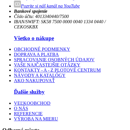
Pozrite si náš kanál na YouTube
Bankové spojenie
Číslo účtu: 4013340440/7500
IBAN/SWIFT: SK58 7500 0000 0040 1334 0440 /
CEKOSKBX
Všetko o nákupe
OBCHODNÉ PODMIENKY
DOPRAVA A PLATBA
SPRACOVANIE OSOBNÝCH ÚDAJOV
VAŠE NAJČASTEJŠIE OTÁZKY
KONTAKTY - A - Z PLOTOVÉ CENTRUM
NÁVODY A KATALÓGY
AKO NAKUPOVAŤ
Ďalšie služby
VEĽKOOBCHOD
O NÁS
REFERENCIE
VÝROBA NA MIERU