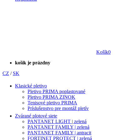
Košík
0
košík je prázdny
CZ
/
SK
Klasické pletivo
Pletivo PRIMA poplastované
Pletivo PRIMA ZINOK
Tenisové pletivo PRIMA
Príslušenstvo pre montáž pletív
Zvárané plotové siete
PANTANET LIGHT | zelená
PANTANET FAMILY | zelená
PANTANET FAMILY | antracit
FORTINET PROTECT | zelená