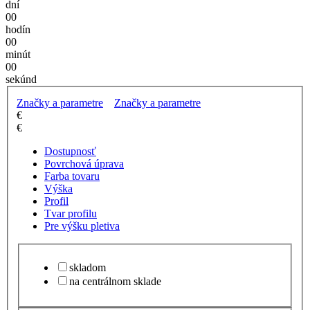
dní
00
hodín
00
minút
00
sekúnd
Značky a parametre
Značky a parametre
€
€
Dostupnosť
Povrchová úprava
Farba tovaru
Výška
Profil
Tvar profilu
Pre výšku pletiva
skladom
na centrálnom sklade