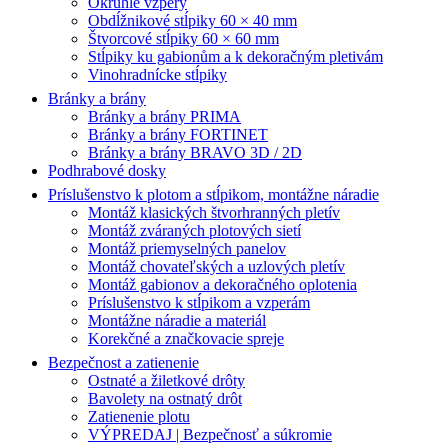
Okrúhle vzpery
Obdĺžnikové stĺpiky 60 × 40 mm
Štvorcové stĺpiky 60 × 60 mm
Stĺpiky ku gabionům a k dekoračným pletivám
Vinohradnícke stĺpiky
Bránky a brány
Bránky a brány PRIMA
Bránky a brány FORTINET
Bránky a brány BRAVO 3D / 2D
Podhrabové dosky
Príslušenstvo k plotom a stĺpikom, montážne náradie
Montáž klasických štvorhranných pletív
Montáž zváraných plotových sietí
Montáž priemyselných panelov
Montáž chovateľských a uzlových pletív
Montáž gabionov a dekoračného oplotenia
Príslušenstvo k stĺpikom a vzperám
Montážne náradie a materiál
Korekčné a značkovacie spreje
Bezpečnost a zatienenie
Ostnaté a žiletkové drôty
Bavolety na ostnatý drôt
Zatienenie plotu
VÝPREDAJ | Bezpečnosť a súkromie