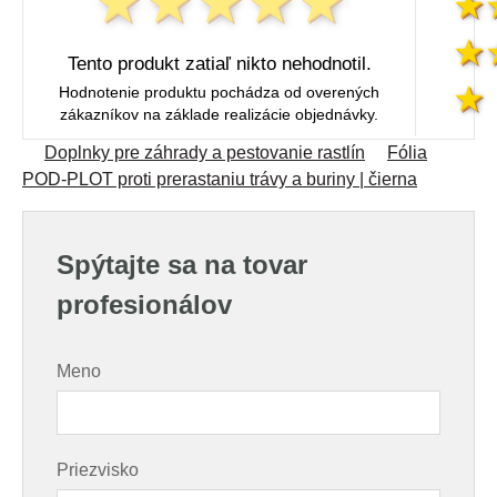
Tento produkt zatiaľ nikto nehodnotil.
Hodnotenie produktu pochádza od overených
zákazníkov na základe realizácie objednávky.
Doplnky pre záhrady a pestovanie rastlín
Fólia
POD-PLOT proti prerastaniu trávy a buriny | čierna
Spýtajte sa na tovar
profesionálov
Meno
Priezvisko