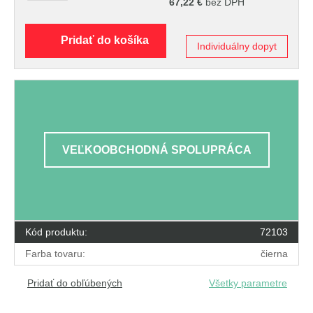
67,22
€
bez DPH
Pridať do košíka
Individuálny dopyt
VEĽKOOBCHODNÁ SPOLUPRÁCA
Kód produktu:
72103
Farba tovaru:
čierna
Pridať do obľúbených
Všetky parametre