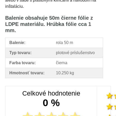
alebo v sade s plastovými klincami a návodom na
inštaláciu.
Balenie obsahuje 50m čierne fólie z
LDPE materiálu. Hrúbka fólie cca 1
mm.
Balenie:
rola 50 m
Typ tovaru:
plotové príslušenstvo
Farba tovaru:
čierna
Hmotnosť tovaru:
10.250 kg
Celkové hodnotenie
0 %