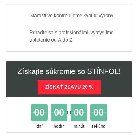
Starostlivo kontrolujeme kvalitu výroby
Poraďte sa s profesionálmi, vymyslíme
oplotenie od A do Z
Získajte súkromie so STÍNFOL!
ZÍSKAŤ ZĽAVU 20 %
00
00
00
00
dní
hodín
minút
sekúnd