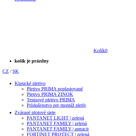
Košík
0
košík je prázdny
CZ
/
SK
Klasické pletivo
Pletivo PRIMA poplastované
Pletivo PRIMA ZINOK
Tenisové pletivo PRIMA
Príslušenstvo pre montáž pletív
Zvárané plotové siete
PANTANET LIGHT | zelená
PANTANET FAMILY | zelená
PANTANET FAMILY | antracit
FORTINET PROTECT | zelená