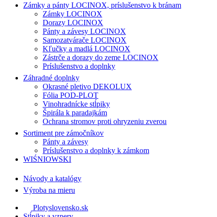
Zámky a pánty LOCINOX, príslušenstvo k bránam
Zámky LOCINOX
Dorazy LOCINOX
Pánty a závesy LOCINOX
Samozatvárače LOCINOX
Kľučky a madlá LOCINOX
Zástrče a dorazy do zeme LOCINOX
Príslušenstvo a doplnky
Záhradné doplnky
Okrasné pletivo DEKOLUX
Fólia POD-PLOT
Vinohradnícke stĺpiky
Špirála k paradajkám
Ochrana stromov proti ohryzeniu zverou
Sortiment pre zámočníkov
Pánty a závesy
Príslušenstvo a doplnky k zámkom
WIŚNIOWSKI
Návody a katalógy
Výroba na mieru
Plotyslovensko.sk
Stĺpiky a vzpery