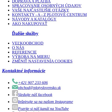
DOPRAVA A PLATBA
SPRACOVANIE OSOBNÝCH ÚDAJOV
VAŠE NAJČASTEJŠIE OTÁZKY
KONTAKTY - A - Z PLOTOVÉ CENTRUM
NÁVODY A KATALÓGY
AKO NAKUPOVAŤ
Ďalšie služby
VEĽKOOBCHOD
O NÁS
REFERENCIE
VÝROBA NA MIERU
ZMĚNIŤ NASTAVENÍA COOKIES
Kontaktné informácie
+421 907 233 606
obchod@plotyslovensko.sk
Sledujte náš facebook
Inšpirujte sa na našom Instagrame
Pozrite si náš kanál na YouTube