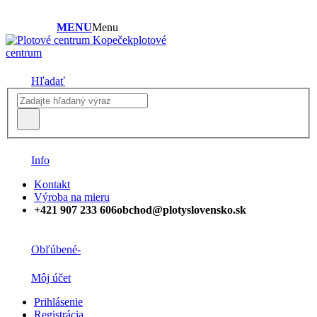
MENU
Menu
plotové
centrum
Hľadať
Info
Kontakt
Výroba na mieru
+421 907 233 606
obchod@plotyslovensko.sk
Obľúbené
-
Môj účet
Prihlásenie
Registrácia