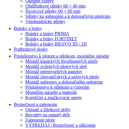
Okrúhle vzpery
Obdĺžnikové stĺpiky 60 × 40 mm
Štvorcové stĺpiky 60 × 60 mm
Stĺpiky ku gabionům a k dekoračným pletivám
Vinohradnícke stĺpiky
Bránky a brány
Bránky a brány PRIMA
Bránky a brány FORTINET
Bránky a brány BRAVO 3D / 2D
Podhrabové dosky
Príslušenstvo k plotom a stĺpikom, montážne náradie
Montáž klasických štvorhranných pletív
Montáž zváraných plotových sietí
Montáž priemyselných panelov
Montáž chovateľských a uzlových pletív
Montáž gabionov a dekoračného oplotenia
Príslušenstvo k stĺpikom a vzperám
Montážne náradie a materiál
Korekčné a značkovacie spreje
Bezpečnost a zatienenie
Ostnaté a žiletkové drôty
Bavolety na ostnatý drôt
Zatienenie plotu
VÝPREDAJ | Bezpečnosť a súkromie