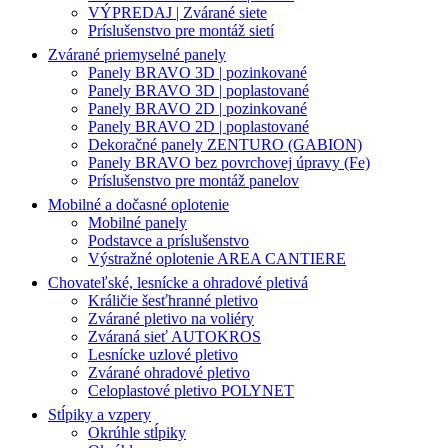
VÝPREDAJ | Zvárané siete
Príslušenstvo pre montáž sietí
Zvárané priemyselné panely
Panely BRAVO 3D | pozinkované
Panely BRAVO 3D | poplastované
Panely BRAVO 2D | pozinkované
Panely BRAVO 2D | poplastované
Dekoračné panely ZENTURO (GABION)
Panely BRAVO bez povrchovej úpravy (Fe)
Príslušenstvo pre montáž panelov
Mobilné a dočasné oplotenie
Mobilné panely
Podstavce a príslušenstvo
Výstražné oplotenie AREA CANTIERE
Chovateľské, lesnícke a ohradové pletivá
Králičie šesťhranné pletivo
Zvárané pletivo na voliéry
Zváraná sieť AUTOKROS
Lesnícke uzlové pletivo
Zvárané ohradové pletivo
Celoplastové pletivo POLYNET
Stĺpiky a vzpery
Okrúhle stĺpiky