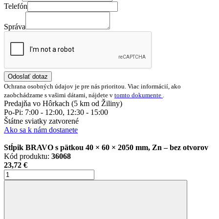
Telefón
Správa
Odoslať dotaz
Ochrana osobných údajov je pre nás prioritou. Viac informácií, ako
zaobchádzame s vašimi dátami, nájdete v
tomto dokumente
.
Predajňa vo Hôrkach (5 km od Žiliny)
Po-Pi: 7:00 - 12:00, 12:30 - 15:00
Štátne sviatky zatvorené
Ako sa k nám dostanete
Stĺpik BRAVO s pätkou 40 × 60 × 2050 mm, Zn – bez otvorov
Kód produktu:
36068
23,72 €