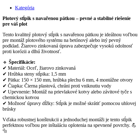
Kategória
Plotový stĺpik s navařenou pätkou – pevné a stabilné riešenie
pre váš plot
Tento kvalitný plotový stĺpik s navařenou pätkou je ideálnou voľbou
pre montáž plotového systému na betónový alebo iný pevný
podklad. Žiarovo zinkovaná úprava zabezpečuje vysokú odolnosť
proti korózii a dlhú životnosť.
🔹
Špecifikácie:
✔ Materiál: Oceľ, žiarovo zinkovaná
✔ Hrúbka steny stĺpika: 1,5 mm
✔ Pätka: 150 × 150 mm, hrúbka plechu 6 mm, 4 montážne otvory
✔ Čiapka: Čierna plastová, chráni proti vniknutiu vody
✔ Upevnenie: Montáž na prievlakové kotvy alebo závitové tyče s
chemickou kotvou
✔ Možnosť úpravy dĺžky: Stĺpik je možné skrátiť pomocou uhlovej
brúsky
Vďaka robustnej konštrukcii a jednoduchej montáži je tento stĺpik
perfektnou voľbou pre inštaláciu oplotenia na spevnené povrchy. 💪
🔩