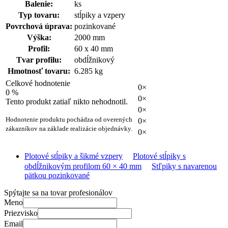
Balenie:
ks
Typ tovaru:
stĺpiky a vzpery
Povrchová úprava:
pozinkované
Výška:
2000 mm
Profil:
60 x 40 mm
Tvar profilu:
obdĺžnikový
Hmotnosť tovaru:
6.285 kg
Celkové hodnotenie
0×
0 %
0×
Tento produkt zatiaľ nikto nehodnotil.
0×
Hodnotenie produktu pochádza od overených
0×
zákazníkov na základe realizácie objednávky.
0×
Plotové stĺpiky a šikmé vzpery
Plotové stĺpiky s
obdĺžnikovým profilom 60 × 40 mm
Stľpiky s navarenou
pätkou pozinkované
Spýtajte sa na tovar profesionálov
Meno
Priezvisko
Email