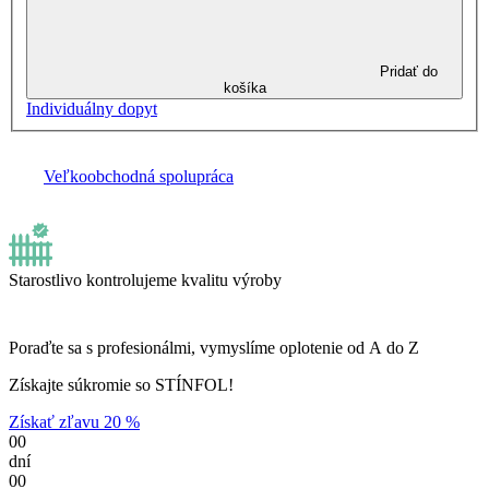
Pridať do
košíka
Individuálny dopyt
Veľkoobchodná spolupráca
Starostlivo kontrolujeme kvalitu výroby
Poraďte sa s profesionálmi, vymyslíme oplotenie od A do Z
Získajte súkromie so STÍNFOL!
Získať zľavu 20 %
00
dní
00