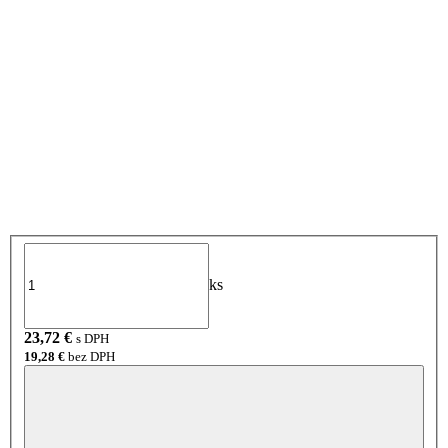
ks
23,72
€
s DPH
19,28
€
bez DPH