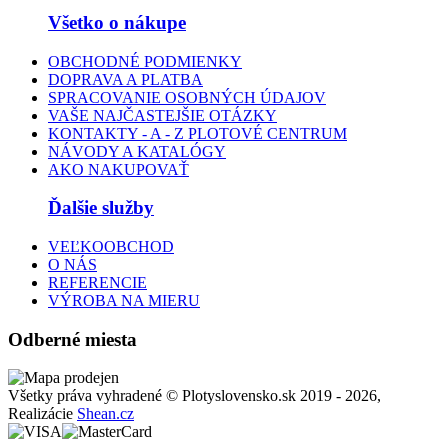
Všetko o nákupe
OBCHODNÉ PODMIENKY
DOPRAVA A PLATBA
SPRACOVANIE OSOBNÝCH ÚDAJOV
VAŠE NAJČASTEJŠIE OTÁZKY
KONTAKTY - A - Z PLOTOVÉ CENTRUM
NÁVODY A KATALÓGY
AKO NAKUPOVAŤ
Ďalšie služby
VEĽKOOBCHOD
O NÁS
REFERENCIE
VÝROBA NA MIERU
Odberné miesta
Všetky práva vyhradené © Plotyslovensko.sk 2019 - 2026,
Realizácie
Shean.cz