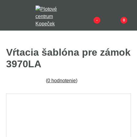
-
0
Vŕtacia šablóna pre zámok
3970LA
(
0 hodnotenie
)