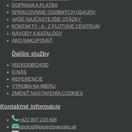
DOPRAVA A PLATBA
SPRACOVANIE OSOBNÝCH ÚDAJOV
VAŠE NAJČASTEJŠIE OTÁZKY
KONTAKTY - A - Z PLOTOVÉ CENTRUM
NÁVODY A KATALÓGY
AKO NAKUPOVAŤ
Ďalšie služby
VEĽKOOBCHOD
O NÁS
REFERENCIE
VÝROBA NA MIERU
ZMĚNIŤ NASTAVENÍA COOKIES
Kontaktné informácie
+421 907 233 606
obchod@plotyslovensko.sk