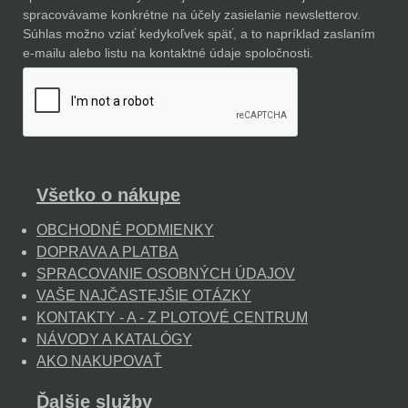
spracovávame konkrétne na účely zasielanie newsletterov.
Súhlas možno vziať kedykoľvek späť, a to napríklad zaslaním
e-mailu alebo listu na kontaktné údaje spoločnosti.
Všetko o nákupe
OBCHODNÉ PODMIENKY
DOPRAVA A PLATBA
SPRACOVANIE OSOBNÝCH ÚDAJOV
VAŠE NAJČASTEJŠIE OTÁZKY
KONTAKTY - A - Z PLOTOVÉ CENTRUM
NÁVODY A KATALÓGY
AKO NAKUPOVAŤ
Ďalšie služby