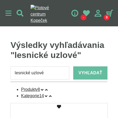
-
0
Výsledky vyhľadávania
"lesnické uzlové"
VYHĽADAŤ
Produkty
8
Kategorie
14