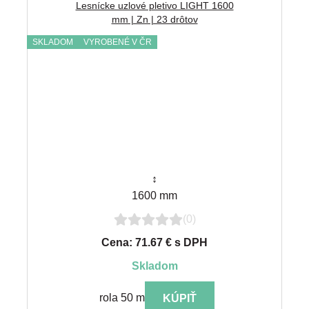
Lesnícke uzlové pletivo LIGHT 1600
mm | Zn | 23 drôtov
SKLADOM
VYROBENÉ V ČR
↕
1600 mm
(0)
Cena: 71.67 € s DPH
skladom
rola 50 m
KÚPIŤ