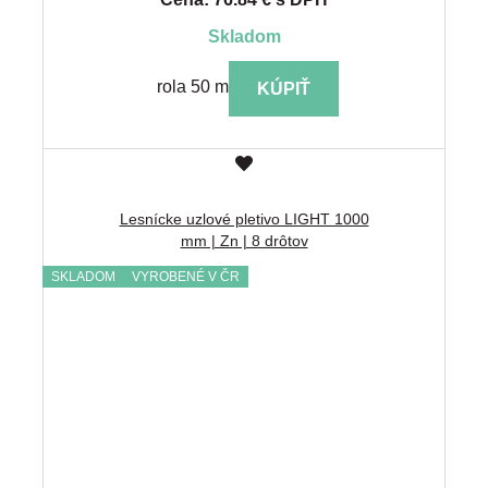
skladom
rola 50 m
KÚPIŤ
Lesnícke uzlové pletivo LIGHT 1000
mm | Zn | 8 drôtov
SKLADOM
VYROBENÉ V ČR