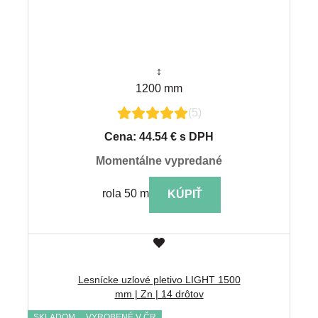
↕
1200 mm
(5)
Cena: 44.54 € s DPH
momentálne vypredané
rola 50 m
KÚPIŤ
Lesnícke uzlové pletivo LIGHT 1500
mm | Zn | 14 drôtov
SKLADOM
VYROBENÉ V ČR