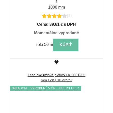
↕
1000 mm
(1)
Cena: 39.61 € s DPH
momentálne vypredané
rola 50 m
KÚPIŤ
Lesnícke uzlové pletivo LIGHT 1200
mm | Zn | 10 drôtov
SKLADOM
VYROBENÉ V ČR
BESTSELLER