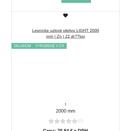
Lesnícke uzlové pletivo LIGHT 2000
mm | Zn | 22 dr??tov
SKLADOM
VYROBENÉ V ČR
↕
2000 mm
(0)
Cena: 76.84 € s DPH