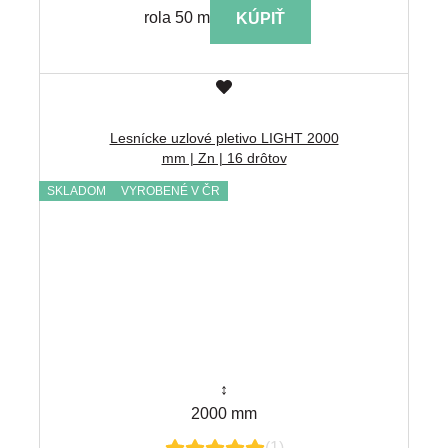
rola 50 m
KÚPIŤ
Lesnícke uzlové pletivo LIGHT 2000
mm | Zn | 16 drôtov
SKLADOM
VYROBENÉ V ČR
↕
2000 mm
(1)