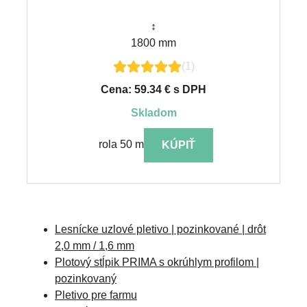
↕
1800 mm
(1)
Cena: 59.34 € s DPH
skladom
rola 50 m
KÚPIŤ
Lesnícke uzlové pletivo | pozinkované | drôt
2,0 mm / 1,6 mm
Plotový stĺpik PRIMA s okrúhlym profilom |
pozinkovaný
Pletivo pre farmu