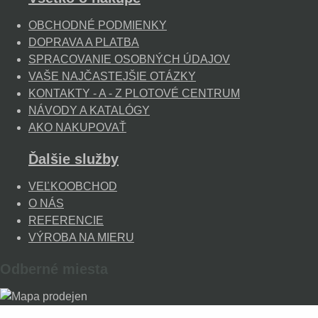
OBCHODNÉ PODMIENKY
DOPRAVA A PLATBA
SPRACOVANIE OSOBNÝCH ÚDAJOV
VAŠE NAJČASTEJŠIE OTÁZKY
KONTAKTY - A - Z PLOTOVÉ CENTRUM
NÁVODY A KATALÓGY
AKO NAKUPOVAŤ
Ďalšie služby
VEĽKOOBCHOD
O NÁS
REFERENCIE
VÝROBA NA MIERU
Odberné miesta