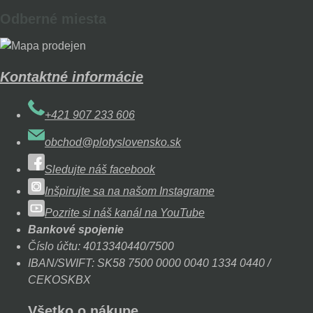
Odberné miesta
Kontaktné informácie
+421 907 233 606
obchod@plotyslovensko.sk
Sledujte náš facebook
Inšpirujte sa na našom Instagrame
Pozrite si náš kanál na YouTube
Bankové spojenie
Číslo účtu: 4013340440/7500
IBAN/SWIFT: SK58 7500 0000 0040 1334 0440 /
CEKOSKBX
Všetko o nákupe