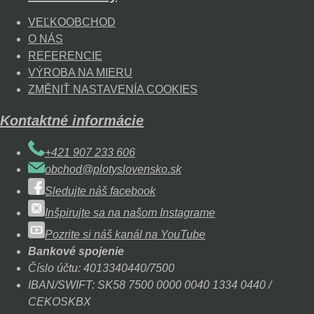
VEĽKOOBCHOD
O NÁS
REFERENCIE
VÝROBA NA MIERU
ZMĚNIŤ NASTAVENÍA COOKIES
Kontaktné informácie
+421 907 233 606
obchod@plotyslovensko.sk
Sledujte náš facebook
Inšpirujte sa na našom Instagrame
Pozrite si náš kanál na YouTube
Bankové spojenie
Číslo účtu: 4013340440/7500
IBAN/SWIFT: SK58 7500 0000 0040 1334 0440 /
CEKOSKBX