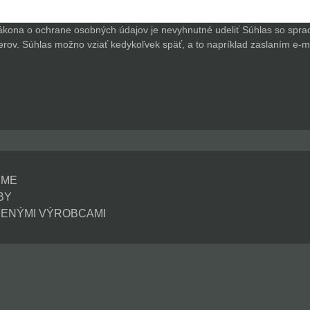
ákona o ochrane osobných údajov je nevyhnutné udeliť Súhlas so spr
ov. Súhlas možno vziať kedykoľvek späť, a to napríklad zaslaním e-mai
EME
BY
ENÝMI VÝROBCAMI