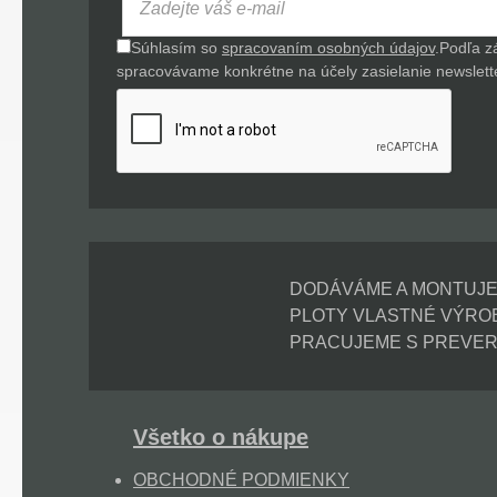
Súhlasím so
spracovaním osobných údajov
.
Podľa z
spracovávame konkrétne na účely zasielanie newsletter
DODÁVÁME A MONTUJ
PLOTY VLASTNÉ VÝRO
PRACUJEME S PREVER
Všetko o nákupe
OBCHODNÉ PODMIENKY