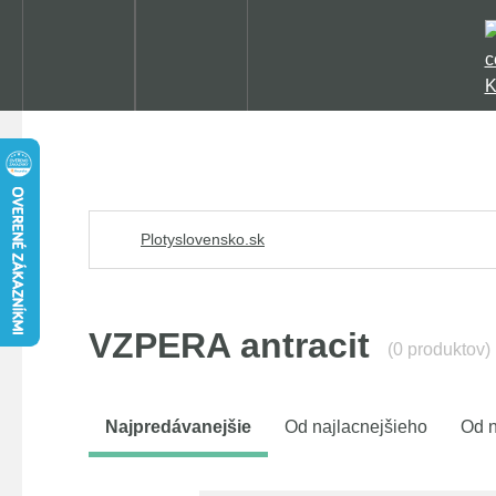
Plotyslovensko.sk
VZPERA antracit
(0 produktov)
Najpredávanejšie
Od najlacnejšieho
Od n