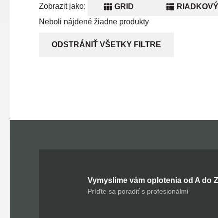
Zobrazit jako:
GRID
RIADKOVÝ
Neboli nájdené žiadne produkty
ODSTRÁNIŤ VŠETKY FILTRE
Vymyslíme vám oplotenia od A do 
Príďte sa poradiť s profesionálmi