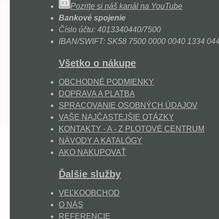
Pozrite si náš kanál na YouTube
Bankové spojenie
Číslo účtu: 4013340440/7500
IBAN/SWIFT: SK58 7500 0000 0040 1334 0
Všetko o nákupe
OBCHODNÉ PODMIENKY
DOPRAVA A PLATBA
SPRACOVANIE OSOBNÝCH ÚDAJOV
VAŠE NAJČASTEJŠIE OTÁZKY
KONTAKTY - A - Z PLOTOVÉ CENTRUM
NÁVODY A KATALÓGY
AKO NAKUPOVAŤ
Ďalšie služby
VEĽKOOBCHOD
O NÁS
REFERENCIE