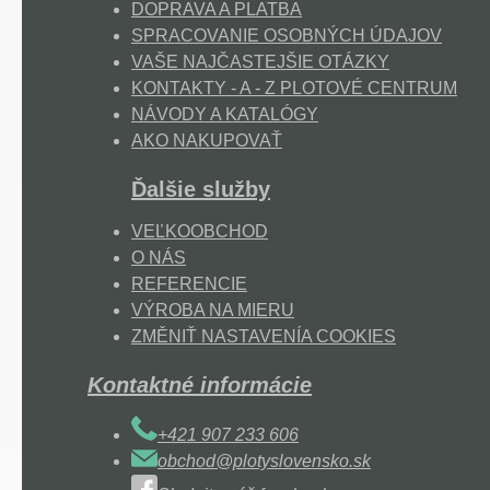
DOPRAVA A PLATBA
SPRACOVANIE OSOBNÝCH ÚDAJOV
VAŠE NAJČASTEJŠIE OTÁZKY
KONTAKTY - A - Z PLOTOVÉ CENTRUM
NÁVODY A KATALÓGY
AKO NAKUPOVAŤ
Ďalšie služby
VEĽKOOBCHOD
O NÁS
REFERENCIE
VÝROBA NA MIERU
ZMĚNIŤ NASTAVENÍA COOKIES
Kontaktné informácie
+421 907 233 606
obchod@plotyslovensko.sk