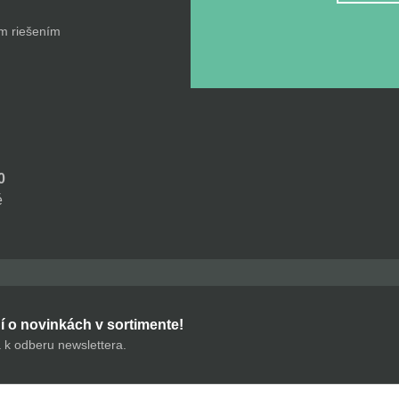
ým riešením
0
é
 o novinkách v sortimente!
a k odberu newslettera.