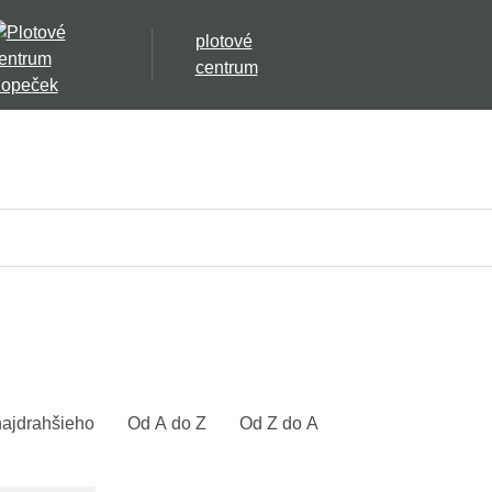
plotové
centrum
ajdrahšieho
Od A do Z
Od Z do A