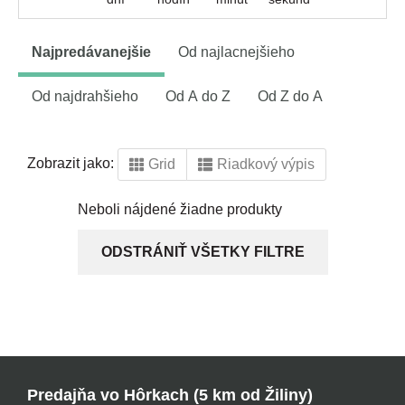
Najpredávanejšie
Od najlacnejšieho
Od najdrahšieho
Od A do Z
Od Z do A
Zobrazit jako:
Grid
Riadkový výpis
Neboli nájdené žiadne produkty
ODSTRÁNIŤ VŠETKY FILTRE
Predajňa vo Hôrkach (5 km od Žiliny)