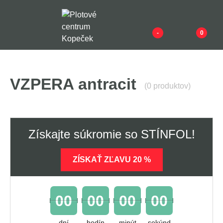
-
0
VZPERA antracit
(0 produktov)
Získajte súkromie so STÍNFOL!
ZÍSKAŤ ZĽAVU 20 %
00
00
00
00
dní
hodín
minút
sekúnd