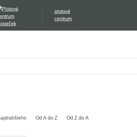
plotové
centrum
ajdrahšieho
Od A do Z
Od Z do A