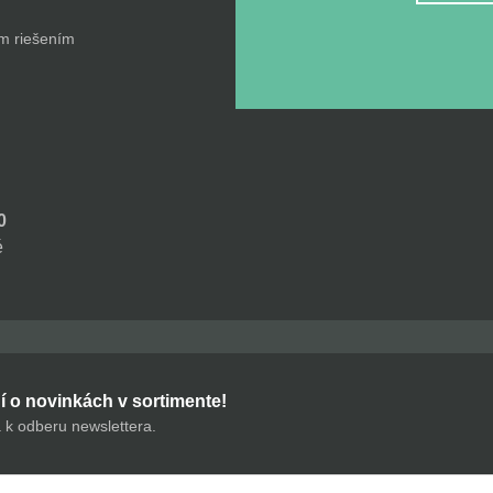
ým riešením
0
é
 o novinkách v sortimente!
a k odberu newslettera.