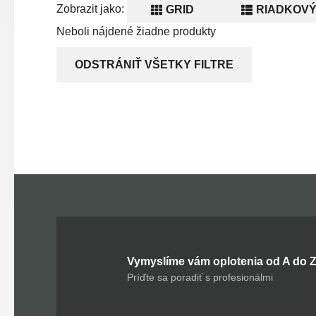
Zobrazit jako:
GRID
RIADKOVÝ
Neboli nájdené žiadne produkty
ODSTRÁNIŤ VŠETKY FILTRE
Vymyslíme vám oplotenia od A do 
Príďte sa poradiť s profesionálmi