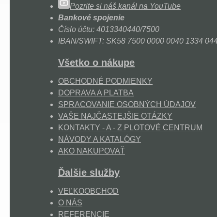
Pozrite si náš kanál na YouTube
Bankové spojenie
Číslo účtu: 4013340440/7500
IBAN/SWIFT: SK58 7500 0000 0040 1334 0
Všetko o nákupe
OBCHODNÉ PODMIENKY
DOPRAVA A PLATBA
SPRACOVANIE OSOBNÝCH ÚDAJOV
VAŠE NAJČASTEJŠIE OTÁZKY
KONTAKTY - A - Z PLOTOVÉ CENTRUM
NÁVODY A KATALÓGY
AKO NAKUPOVAŤ
Ďalšie služby
VEĽKOOBCHOD
O NÁS
REFERENCIE