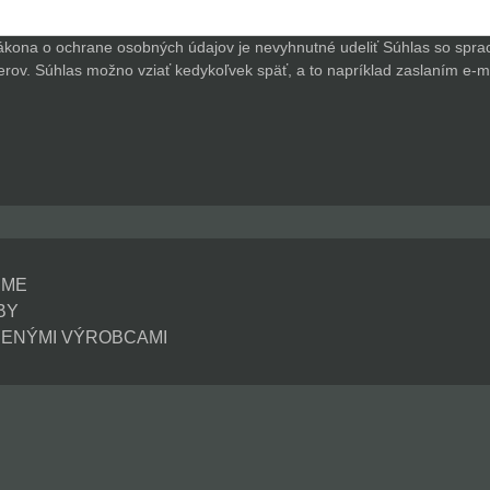
ákona o ochrane osobných údajov je nevyhnutné udeliť Súhlas so spr
ov. Súhlas možno vziať kedykoľvek späť, a to napríklad zaslaním e-mai
EME
BY
ENÝMI VÝROBCAMI