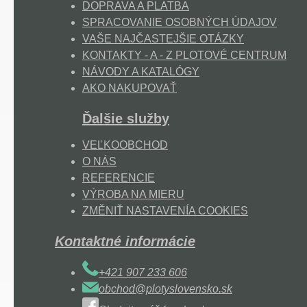
DOPRAVA A PLATBA
SPRACOVANIE OSOBNÝCH ÚDAJOV
VAŠE NAJČASTEJŠIE OTÁZKY
KONTAKTY - A - Z PLOTOVÉ CENTRUM
NÁVODY A KATALÓGY
AKO NAKUPOVAŤ
Ďalšie služby
VEĽKOOBCHOD
O NÁS
REFERENCIE
VÝROBA NA MIERU
ZMĚNIŤ NASTAVENÍA COOKIES
Kontaktné informácie
+421 907 233 606
obchod@plotyslovensko.sk