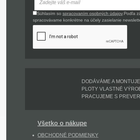
Súhlasím so
spracovaním osobných údajov
.
Podľa z
spracovávame konkrétne na účely zasielanie newsletter
DODÁVÁME A MONTUJ
PLOTY VLASTNÉ VÝRO
PRACUJEME S PREVER
Všetko o nákupe
OBCHODNÉ PODMIENKY