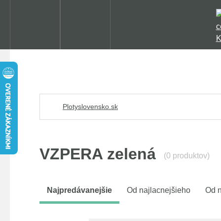
Plotyslovensko.sk
VZPERA zelená
(0 produktov)
Najpredávanejšie
Od najlacnejšieho
Od n