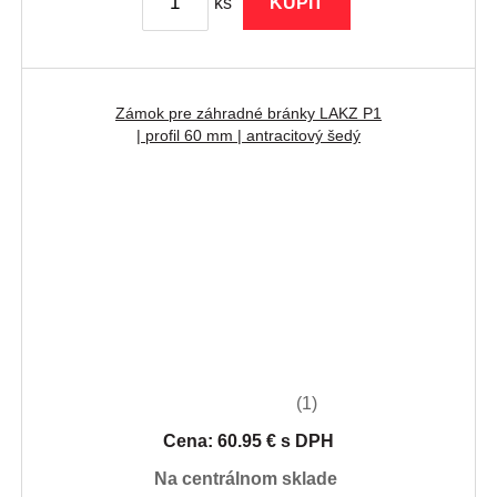
ks
KÚPIŤ
Zámok pre záhradné bránky LAKZ P1
| profil 60 mm | antracitový šedý
(1)
Cena: 60.95 € s DPH
na centrálnom sklade