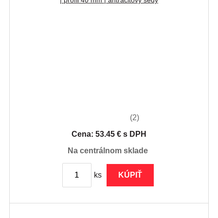
| profil 40 mm | antracitový šedý
(2)
Cena: 53.45 € s DPH
na centrálnom sklade
ks
KÚPIŤ