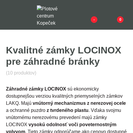
-
0
Kvalitné zámky LOCINOX
pre záhradné bránky
(10 produktov)
Záhradné zámky LOCINOX
sú ekonomicky
dostupnejšou verziou kvalitných priemyselných zámkov
LAKQ. Majú
vnútorný mechanizmus z nerezovej ocele
a ochranné puzdro
z tvrdeného plastu
. Vďaka svojmu
vnútornému nerezovému prevedení majú zámky
LOCINOX
vysokú odolnosť voči poveternostným
vplyvom
. Tieto zámky odporúčame ako cenovo dostupné