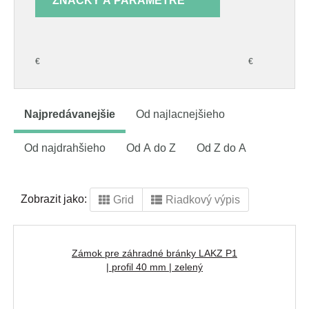
ZNAČKY A PARAMETRE
€
€
Najpredávanejšie
Od najlacnejšieho
Od najdrahšieho
Od A do Z
Od Z do A
Zobrazit jako:
Grid
Riadkový výpis
Zámok pre záhradné bránky LAKZ P1
| profil 40 mm | zelený