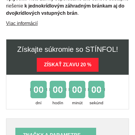
riešenie
k jednokrídlovým záhradným bránkam aj do
dvojkrídlových vstupných brán
.
Viac informácií
Získajte súkromie so STÍNFOL!
ZÍSKAŤ ZĽAVU 20 %
00
00
00
00
dní
hodín
minút
sekúnd