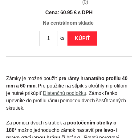
(0)
Cena: 60.95 € s DPH
na centrálnom sklade
ks
KÚPIŤ
Zámky je možné použiť
pre rámy hranatého profilu 40
mm a 60 mm.
Pre použitie na stĺpik s okrúhlym profilom
je nutné prikúpiť
Distančnú podložku
. Zámok ľahko
upevníte do profilu rámu pomocou dvoch šesťhranných
skrutiek.
Za pomoci dvoch skrutiek a
pootočením strelky o
180°
možno jednoducho zámok nastaviť pre
levo- i
pravo-otváranou bránu
či bránku. Pevný nerezový