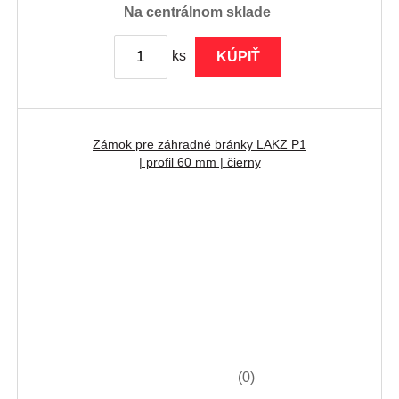
na centrálnom sklade
ks
KÚPIŤ
Zámok pre záhradné bránky LAKZ P1
| profil 60 mm | čierny
(0)