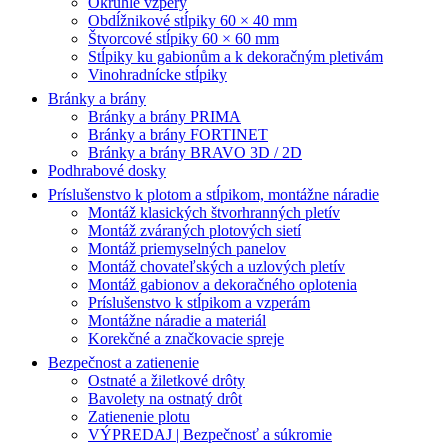
Okrúhle vzpery
Obdĺžnikové stĺpiky 60 × 40 mm
Štvorcové stĺpiky 60 × 60 mm
Stĺpiky ku gabionům a k dekoračným pletivám
Vinohradnícke stĺpiky
Bránky a brány
Bránky a brány PRIMA
Bránky a brány FORTINET
Bránky a brány BRAVO 3D / 2D
Podhrabové dosky
Príslušenstvo k plotom a stĺpikom, montážne náradie
Montáž klasických štvorhranných pletív
Montáž zváraných plotových sietí
Montáž priemyselných panelov
Montáž chovateľských a uzlových pletív
Montáž gabionov a dekoračného oplotenia
Príslušenstvo k stĺpikom a vzperám
Montážne náradie a materiál
Korekčné a značkovacie spreje
Bezpečnost a zatienenie
Ostnaté a žiletkové drôty
Bavolety na ostnatý drôt
Zatienenie plotu
VÝPREDAJ | Bezpečnosť a súkromie