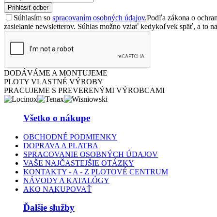
Prihlásiť odber
Súhlasím so
spracovaním osobných údajov
.
Podľa zákona o ochran
zasielanie newsletterov. Súhlas možno vziať kedykoľvek späť, a to nap
DODÁVÁME A MONTUJEME
PLOTY VLASTNÉ VÝROBY
PRACUJEME S PREVERENÝMI VÝROBCAMI
Všetko o nákupe
OBCHODNÉ PODMIENKY
DOPRAVA A PLATBA
SPRACOVANIE OSOBNÝCH ÚDAJOV
VAŠE NAJČASTEJŠIE OTÁZKY
KONTAKTY - A - Z PLOTOVÉ CENTRUM
NÁVODY A KATALÓGY
AKO NAKUPOVAŤ
Ďalšie služby