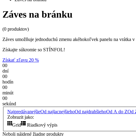
Záves na bránku
(0 produktov)
Záves umožňuje jednoduchú zmenu akéhokoľvek panelu na vrátka v 
Získajte súkromie so STÍNFOL!
Získať zľavu 20 %
00
dní
00
hodín
00
minút
00
sekúnd
Najpredávanejšie
Od najlacnejšieho
Od najdrahšieho
Od A do Z
Od 
Zobrazit jako:
Grid
Riadkový výpis
Neboli nájdené žiadne produkty