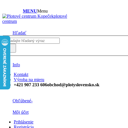
MENU
Menu
plotové
centrum
Hľadať
Info
Kontakt
Výroba na mieru
+421 907 233 606
obchod@plotyslovensko.sk
Obľúbené
-
Môj účet
Prihlásenie
Registrácia