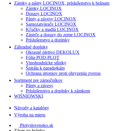
Zámky a pánty LOCINOX, príslušenstvo k bránam
Zámky LOCINOX
Dorazy LOCINOX
Pánty a závesy LOCINOX
Samozatvárače LOCINOX
Kľučky a madlá LOCINOX
Zástrče a dorazy do zeme LOCINOX
Príslušenstvo a doplnky
Záhradné doplnky
Okrasné pletivo DEKOLUX
Fólia POD-PLOT
Vinohradnícke stĺpiky
Špirála k paradajkám
Ochrana stromov proti ohryzeniu zverou
Sortiment pre zámočníkov
Pánty a závesy
Príslušenstvo a doplnky k zámkom
WIŚNIOWSKI
Návody a katalógy
Výroba na mieru
Plotyslovensko.sk
Záves na bránku