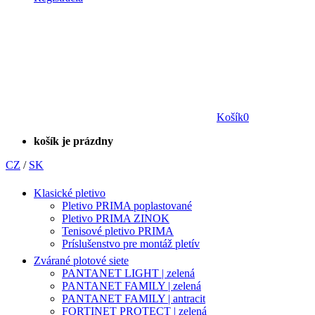
Košík
0
košík je prázdny
CZ
/
SK
Klasické pletivo
Pletivo PRIMA poplastované
Pletivo PRIMA ZINOK
Tenisové pletivo PRIMA
Príslušenstvo pre montáž pletív
Zvárané plotové siete
PANTANET LIGHT | zelená
PANTANET FAMILY | zelená
PANTANET FAMILY | antracit
FORTINET PROTECT | zelená