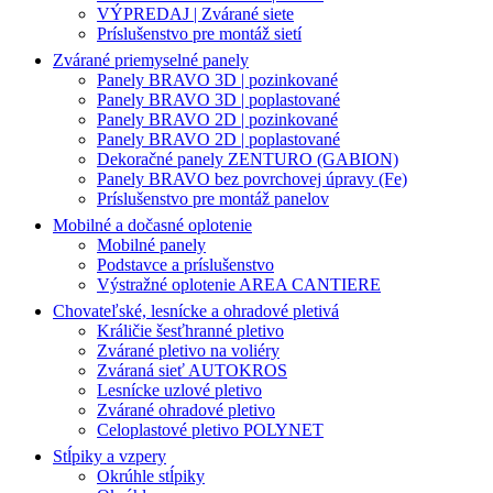
VÝPREDAJ | Zvárané siete
Príslušenstvo pre montáž sietí
Zvárané priemyselné panely
Panely BRAVO 3D | pozinkované
Panely BRAVO 3D | poplastované
Panely BRAVO 2D | pozinkované
Panely BRAVO 2D | poplastované
Dekoračné panely ZENTURO (GABION)
Panely BRAVO bez povrchovej úpravy (Fe)
Príslušenstvo pre montáž panelov
Mobilné a dočasné oplotenie
Mobilné panely
Podstavce a príslušenstvo
Výstražné oplotenie AREA CANTIERE
Chovateľské, lesnícke a ohradové pletivá
Králičie šesťhranné pletivo
Zvárané pletivo na voliéry
Zváraná sieť AUTOKROS
Lesnícke uzlové pletivo
Zvárané ohradové pletivo
Celoplastové pletivo POLYNET
Stĺpiky a vzpery
Okrúhle stĺpiky