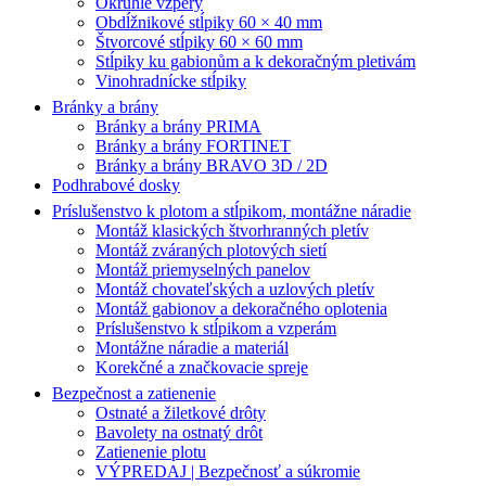
Okrúhle vzpery
Obdĺžnikové stĺpiky 60 × 40 mm
Štvorcové stĺpiky 60 × 60 mm
Stĺpiky ku gabionům a k dekoračným pletivám
Vinohradnícke stĺpiky
Bránky a brány
Bránky a brány PRIMA
Bránky a brány FORTINET
Bránky a brány BRAVO 3D / 2D
Podhrabové dosky
Príslušenstvo k plotom a stĺpikom, montážne náradie
Montáž klasických štvorhranných pletív
Montáž zváraných plotových sietí
Montáž priemyselných panelov
Montáž chovateľských a uzlových pletív
Montáž gabionov a dekoračného oplotenia
Príslušenstvo k stĺpikom a vzperám
Montážne náradie a materiál
Korekčné a značkovacie spreje
Bezpečnost a zatienenie
Ostnaté a žiletkové drôty
Bavolety na ostnatý drôt
Zatienenie plotu
VÝPREDAJ | Bezpečnosť a súkromie