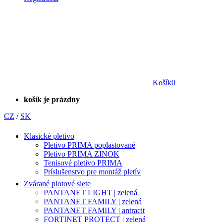
Košík
0
košík je prázdny
CZ
/
SK
Klasické pletivo
Pletivo PRIMA poplastované
Pletivo PRIMA ZINOK
Tenisové pletivo PRIMA
Príslušenstvo pre montáž pletív
Zvárané plotové siete
PANTANET LIGHT | zelená
PANTANET FAMILY | zelená
PANTANET FAMILY | antracit
FORTINET PROTECT | zelená