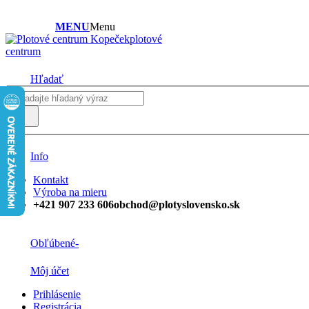
MENU
Menu
plotové
centrum
Hľadať
Info
Kontakt
Výroba na mieru
+421 907 233 606
obchod@plotyslovensko.sk
Obľúbené
-
Môj účet
Prihlásenie
Registrácia