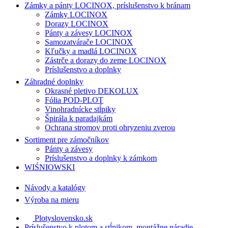
Zámky a pánty LOCINOX, príslušenstvo k bránam
Zámky LOCINOX
Dorazy LOCINOX
Pánty a závesy LOCINOX
Samozatvárače LOCINOX
Kľučky a madlá LOCINOX
Zástrče a dorazy do zeme LOCINOX
Príslušenstvo a doplnky
Záhradné doplnky
Okrasné pletivo DEKOLUX
Fólia POD-PLOT
Vinohradnícke stĺpiky
Špirála k paradajkám
Ochrana stromov proti ohryzeniu zverou
Sortiment pre zámočníkov
Pánty a závesy
Príslušenstvo a doplnky k zámkom
WIŚNIOWSKI
Návody a katalógy
Výroba na mieru
Plotyslovensko.sk
Príslušenstvo k plotom a stĺpikom, montážne náradie