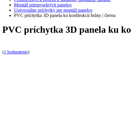
Montáž priemyselných panelov
Univerzálne príchytky pre montáž panelov
PVC príchytka 3D panela ku konštrukcii brány | čierna
PVC príchytka 3D panela ku kon
(
1 hodnotenie
)