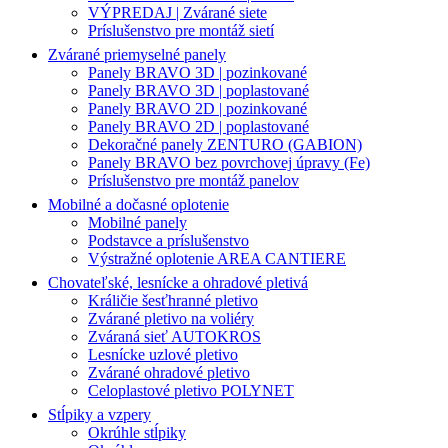
VÝPREDAJ | Zvárané siete
Príslušenstvo pre montáž sietí
Zvárané priemyselné panely
Panely BRAVO 3D | pozinkované
Panely BRAVO 3D | poplastované
Panely BRAVO 2D | pozinkované
Panely BRAVO 2D | poplastované
Dekoračné panely ZENTURO (GABION)
Panely BRAVO bez povrchovej úpravy (Fe)
Príslušenstvo pre montáž panelov
Mobilné a dočasné oplotenie
Mobilné panely
Podstavce a príslušenstvo
Výstražné oplotenie AREA CANTIERE
Chovateľské, lesnícke a ohradové pletivá
Králičie šesťhranné pletivo
Zvárané pletivo na voliéry
Zváraná sieť AUTOKROS
Lesnícke uzlové pletivo
Zvárané ohradové pletivo
Celoplastové pletivo POLYNET
Stĺpiky a vzpery
Okrúhle stĺpiky