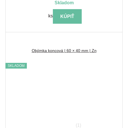
skladom
ks
KÚPIŤ
Objímka koncová | 60 × 40 mm | Zn
SKLADOM
(1)