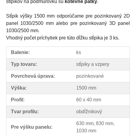
stĺpikov na podmurovku sú
kotevné pätky
.
Stĺpik výšky 1500 mm odporúčame pre pozinkovaný 2D
panel 1030/2500 mm alebo pre pozinkovaný 3D panel
1030/2500 mm.
Vhodný počet príchytiek pre túto dĺžku stĺpika je 3 ks.
Balenie:
ks
Typ tovaru:
stĺpiky a vzpery
Povrchová úprava:
pozinkované
Výška:
1500 mm
Profil:
60 x 40 mm
Tvar profilu:
obdĺžnikový
630 mm, 830 mm,
Pre výšku panelu:
1030 mm