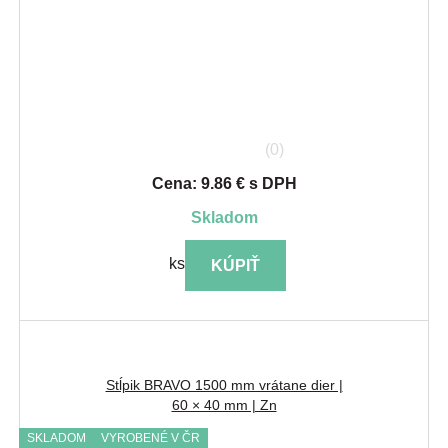
(0)
Cena: 9.86 € s DPH
skladom
ks
KÚPIŤ
Stĺpik BRAVO 1500 mm vrátane dier |
60 × 40 mm | Zn
SKLADOM
VYROBENÉ V ČR