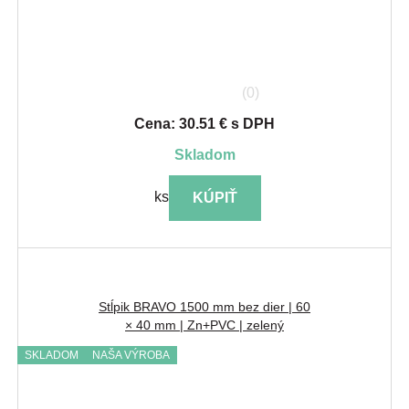
(0)
Cena: 30.51 € s DPH
skladom
ks
KÚPIŤ
Stĺpik BRAVO 1500 mm bez dier | 60
× 40 mm | Zn+PVC | zelený
SKLADOM
NAŠA VÝROBA