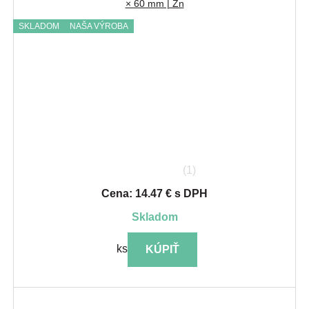
× 60 mm | Zn
SKLADOM
NAŠA VÝROBA
(1)
Cena: 14.47 € s DPH
skladom
ks
KÚPIŤ