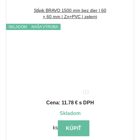
Stĺpik BRAVO 1500 mm bez dier | 60
× 60 mm | Zn+PVC | zelený
SKLADOM
NAŠA VÝROBA
(1)
Cena: 11.78 € s DPH
skladom
ks
KÚPIŤ