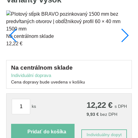
1500 mm
na centrálnom sklade
17
12,22 €
s
13
na centrálnom sklade
Individuální doprava
Cena dopravy bude uvedena v košíku
12,22
€
ks
s DPH
9,93
€
bez DPH
Pridať do košíka
Individuálny dopyt