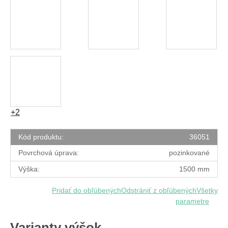
+2
Kód produktu:
36051
Povrchová úprava:
pozinkované
Výška:
1500 mm
Pridať do obľúbených
Odstrániť z obľúbených
Všetky
parametre
Varianty výšok