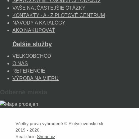
SPRACOVANIE OSOBNÝCH ÚDAJOV
VAŠE NAJČASTEJŠIE OTÁZKY
KONTAKTY - A - Z PLOTOVÉ CENTRUM
NÁVODY A KATALÓGY
AKO NAKUPOVAŤ
Ďalšie služby
VEĽKOOBCHOD
O NÁS
REFERENCIE
VÝROBA NA MIERU
Odberné miesta
Všetky práva vyhradené © Plotyslovensko.sk
2019 - 2026,
Realizácie
Shean.cz