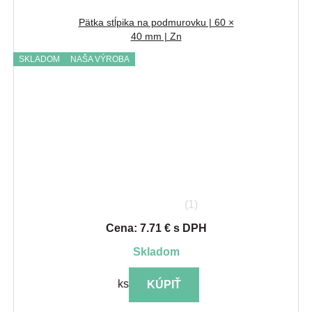
Pätka stĺpika na podmurovku | 60 ×
40 mm | Zn
SKLADOM
NAŠA VÝROBA
(1)
Cena: 7.71 € s DPH
skladom
ks
KÚPIŤ