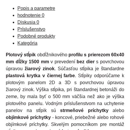
Popis a parametre
hodnotenie
0
Diskusia
0
Príslušenstvo
Podobné produkty
Kategória
Plotový stĺpik
obdĺžnikového
profilu s prierezom 60x40
mm dĺžky 1500 mm
v prevedení
bez dier
s povrchovou
úpravou
žiarový zinok
. Súčasťou stĺpika je štandardne
plastová krytka v čiernej farbe
. Stĺpiky odporúčame k
plotovým panelom 2D a 3D s povrchovou úpravou
žiarový zinok. Výška stĺpika, pri štandardnej betonáži do
zeme, by mala byť o 500 mm väčšia než ako je výška
plotového panelu. Vodným príslušenstvom na uchytenie
panelov na stĺpik sú
strmeňové príchytky
alebo
objímkové príchytky
- koncové, priebežné alebo rohové
objímkové príchytky. Skvelým pomocníkom pre montáž