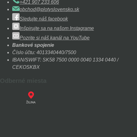
+421 907 233 606
obchod@plotyslovensko.sk
Sledujte náš facebook
Inšpirujte sa na našom Instagrame
Pozrite si náš kanál na YouTube
Bankové spojenie
Číslo účtu: 4013340440/7500
IBAN/SWIFT: SK58 7500 0000 0040 1334 0440 /
CEKOSKBX
Odberné miesta