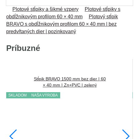
Plotové stĺpiky a šikmé vzpery
Plotové stĺpiky s
obdĺžnikovým profilom 60 × 40 mm
Plotový stĺpik
BRAVO s obdĺžnikovým profilom 60 × 40 mm | bez
predvŕtaných dier | pozinkovaný
Príbuzné
Stĺpik BRAVO 1500 mm bez dier | 60
× 40 mm | Zn+PVC | zelený
SKLADOM
NAŠA VÝROBA
S