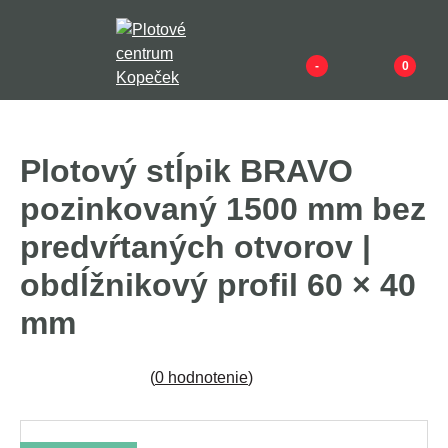
-
0
Plotový stĺpik BRAVO
pozinkovaný 1500 mm bez
predvŕtaných otvorov |
obdĺžnikový profil 60 × 40
mm
(
0 hodnotenie
)