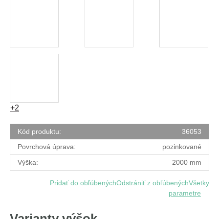
+2
Kód produktu:
36053
Povrchová úprava:
pozinkované
Výška:
2000 mm
Pridať do obľúbených
Odstrániť z obľúbených
Všetky
parametre
Varianty výšok