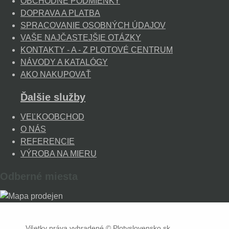
OBCHODNÉ PODMIENKY
DOPRAVA A PLATBA
SPRACOVANIE OSOBNÝCH ÚDAJOV
VAŠE NAJČASTEJŠIE OTÁZKY
KONTAKTY - A - Z PLOTOVÉ CENTRUM
NÁVODY A KATALÓGY
AKO NAKUPOVAŤ
Ďalšie služby
VEĽKOOBCHOD
O NÁS
REFERENCIE
VÝROBA NA MIERU
Odberné miesta
Všetky práva vyhradené © Plotyslovensko.sk