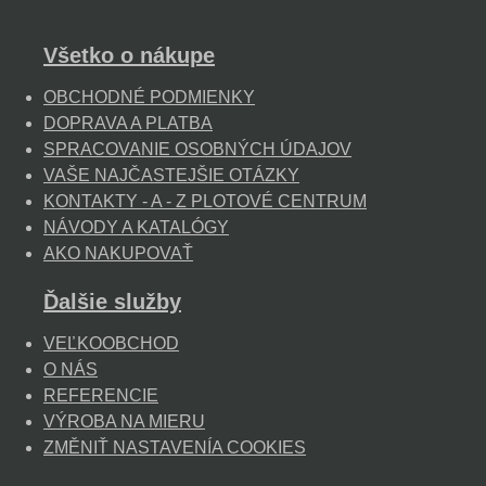
Všetko o nákupe
OBCHODNÉ PODMIENKY
DOPRAVA A PLATBA
SPRACOVANIE OSOBNÝCH ÚDAJOV
VAŠE NAJČASTEJŠIE OTÁZKY
KONTAKTY - A - Z PLOTOVÉ CENTRUM
NÁVODY A KATALÓGY
AKO NAKUPOVAŤ
Ďalšie služby
VEĽKOOBCHOD
O NÁS
REFERENCIE
VÝROBA NA MIERU
ZMĚNIŤ NASTAVENÍA COOKIES