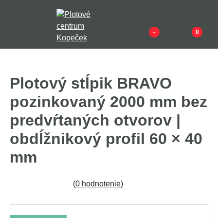
-
0
Plotový stĺpik BRAVO
pozinkovaný 2000 mm bez
predvŕtaných otvorov |
obdĺžnikový profil 60 × 40
mm
(
0 hodnotenie
)