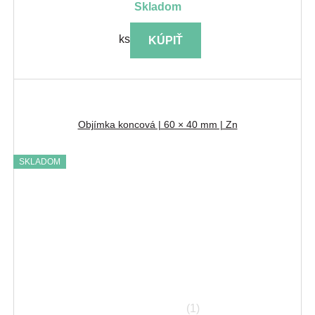
skladom
ks
KÚPIŤ
Objímka koncová | 60 × 40 mm | Zn
SKLADOM
(1)