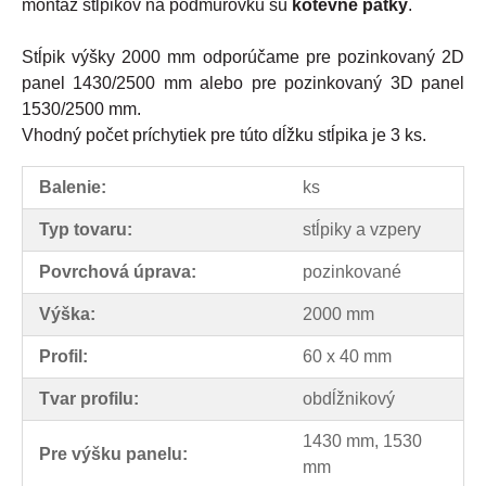
montáž stĺpikov na podmurovku sú
kotevné pätky
.
Stĺpik výšky 2000 mm odporúčame pre pozinkovaný 2D
panel 1430/2500 mm alebo pre pozinkovaný 3D panel
1530/2500 mm.
Vhodný počet príchytiek pre túto dĺžku stĺpika je 3 ks.
Balenie:
ks
Typ tovaru:
stĺpiky a vzpery
Povrchová úprava:
pozinkované
Výška:
2000 mm
Profil:
60 x 40 mm
Tvar profilu:
obdĺžnikový
1430 mm, 1530
Pre výšku panelu:
mm