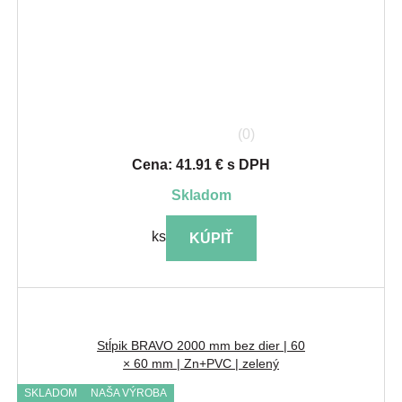
(0)
Cena: 41.91 € s DPH
skladom
ks
KÚPIŤ
Stĺpik BRAVO 2000 mm bez dier | 60
× 60 mm | Zn+PVC | zelený
SKLADOM
NAŠA VÝROBA