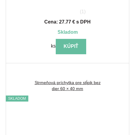
(1)
Cena: 27.77 € s DPH
skladom
ks
KÚPIŤ
Strmeňová príchytka pre stĺpik bez
dier 60 × 40 mm
SKLADOM