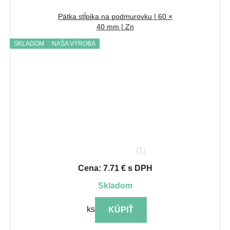
Pätka stĺpika na podmurovku | 60 ×
40 mm | Zn
SKLADOM
NAŠA VÝROBA
(1)
Cena: 7.71 € s DPH
skladom
ks
KÚPIŤ