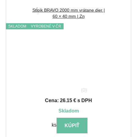
Stĺpik BRAVO 2000 mm vrátane dier |
60 × 40 mm | Zn
SKLADOM
VYROBENÉ V ČR
(0)
Cena: 26.15 € s DPH
skladom
ks
KÚPIŤ