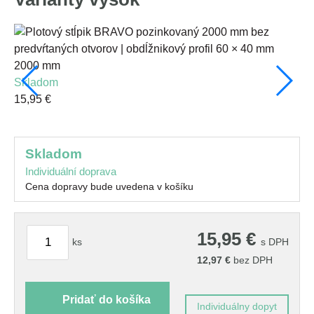
2000 mm
skladom
15
15,95 €
n
12
skladom
Individuální doprava
Cena dopravy bude uvedena v košíku
15,95
€
ks
s DPH
12,97
€
bez DPH
Pridať do košíka
Individuálny dopyt