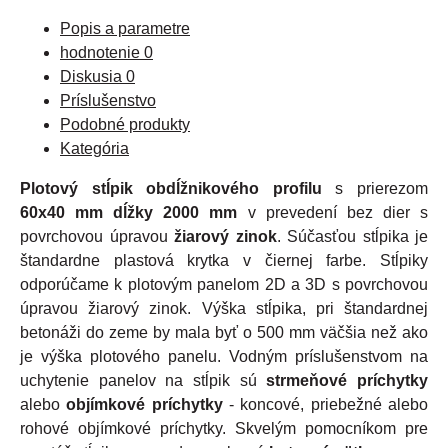
Popis a parametre
hodnotenie
0
Diskusia
0
Príslušenstvo
Podobné produkty
Kategória
Plotový stĺpik obdĺžnikového profilu
s prierezom
60x40 mm dĺžky 2000 mm
v prevedení bez dier s
povrchovou úpravou
žiarový zinok
. Súčasťou stĺpika je
štandardne plastová krytka v čiernej farbe. Stĺpiky
odporúčame k plotovým panelom 2D a 3D s povrchovou
úpravou žiarový zinok. Výška stĺpika, pri štandardnej
betonáži do zeme by mala byť o 500 mm väčšia než ako
je výška plotového panelu. Vodným príslušenstvom na
uchytenie panelov na stĺpik sú
strmeňové príchytky
alebo
objímkové príchytky
- koncové, priebežné alebo
rohové objímkové príchytky. Skvelým pomocníkom pre