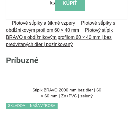
ks
KÚPIŤ
Plotové stĺpiky a šikmé vzpery
Plotové stĺpiky s
obdĺžnikovým profilom 60 × 40 mm
Plotový stĺpik
BRAVO s obdĺžnikovým profilom 60 × 40 mm | bez
predvŕtaných dier | pozinkovaný
Príbuzné
Stĺpik BRAVO 2000 mm bez dier | 60
× 60 mm | Zn+PVC | zelený
SKLADOM
NAŠA VÝROBA
S