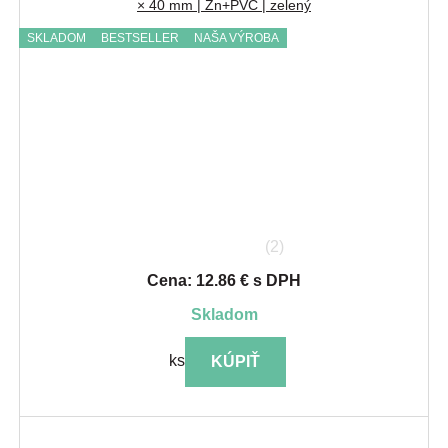
× 40 mm | Zn+PVC | zelený
SKLADOM
BESTSELLER
NAŠA VÝROBA
(2)
Cena: 12.86 € s DPH
skladom
ks
KÚPIŤ