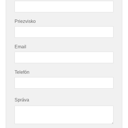
Priezvisko
Email
Telefón
Správa